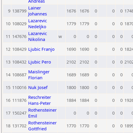
Andreas
Lainer
9
138799
1676
1676
0
0
0
174
Johannes
Lazarevic
10
108029
1779
1779
0
0
0
187
Nedeljko
Lazarevic
11
147676
w
0
0
0
0
0
Nikolina
12
108429
Ljubic Franjo
1690
1690
0
0
0
182
13
108432
Ljubic Pero
2102
2102
0
0
0
210
Maislinger
14
108687
1689
1689
0
0
0
Florian
15
110016
Nuk Josef
1800
1800
0
0
0
Reschreiter
16
111876
1884
1884
0
0
0
192
Hans-Peter
Rothensteiner
17
150247
0
0
0
0
0
Emil
Rothensteiner
18
131702
1770
1770
0
0
0
189
Gottfried