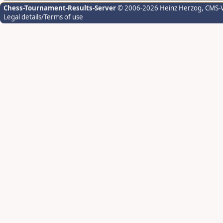
Chess-Tournament-Results-Server
© 2006-2026 Heinz Herzog
, CMS-
Legal details/Terms of use