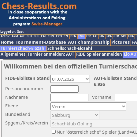
Logged on: Gast
Arabic
ARM
AZE
BIH
BUL
CAT
CHN
CRO
CZE
DEN
ENG
ESP
FAI
FIN
FRA
GER
GRE
INA
I
Home
Tournament-Database
AUT championship
Pictures
F
Turnierschach-Elozahl
Schnellschach-Elozahl
Allgemeines
Turnier anmelden: AUT
FIDE
Spieler anmelden
Elo AU
Willkommen bei den offiziellen Turnierscha
FIDE-Elolisten Stand
AUT-Elolisten Stand
6.936
Personennummer
Nachname
Vorname
Ebene
Bundesland
Spgem./Kreis/Verein
Nur "österreichische" Spieler (Land=A