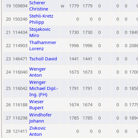
Scherer
19
109894
w
1779
1779
0
0
0
Christine
Stehli-Kretz
20
150246
0
0
0
0
0
Philipp
Stojakovic
21
114434
1730
1730
0
0
0
184
Miro
Thalhammer
22
114903
1996
1996
0
0
0
208
Lorenz
23
146471
Tscholl David
1441
1441
0
0
0
Wenger
24
116040
1673
1673
0
0
0
170
Anton
Wenger
25
116042
Michael Dipl.-
1791
1791
0
0
0
185
Ing. (FH)
Wieser
26
116188
1674
1674
0
0
0
177
Rupert
Windhofer
27
116298
1785
1785
0
0
0
189
Johann
Zivkovic
28
121411
0
0
0
0
0
Anton