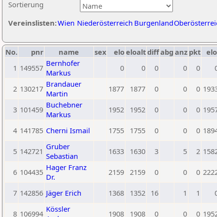
Sortierung
Vereinslisten:
Wien
Niederösterreich
Burgenland
Oberösterrei
No.
pnr
name
sex
elo
eloalt
diff
abg
anz
pkt
elo
Bernhofer
1
149557
0
0
0
0
0
Markus
Brandauer
2
130217
1877
1877
0
0
0
193
Martin
Buchebner
3
101459
1952
1952
0
0
0
195
Markus
4
141785
Cherni Ismail
1755
1755
0
0
0
189
Gruber
5
142721
1633
1630
3
5
2
158
Sebastian
Hager Franz
6
104435
2159
2159
0
0
0
222
Dr.
7
142856
Jäger Erich
1368
1352
16
1
1
Kössler
8
106994
1908
1908
0
0
0
195