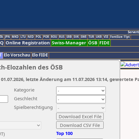
Servert
TA
JPN
MKD
LTU
NED
POL
POR
ROU
RUS
SRB
SVK
SWE
TUR
UKR
VIE
FontSize:11pt
AQ
Online Registration
Swiss-Manager
ÖSB
FIDE
T
Elo Vorschau
Elo FIDE
ch-Elozahlen des ÖSB
 01.07.2026, letzte Änderung am 11.07.2026 13:14, gewertete P
Kategorie
Geschlecht
Spielberechtigung
Top 100
UT)