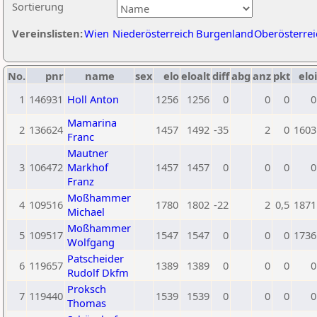
Sortierung
Vereinslisten:
Wien
Niederösterreich
Burgenland
Oberösterrei
No.
pnr
name
sex
elo
eloalt
diff
abg
anz
pkt
eloi
1
146931
Holl Anton
1256
1256
0
0
0
0
Mamarina
2
136624
1457
1492
-35
2
0
1603
Franc
Mautner
3
106472
Markhof
1457
1457
0
0
0
0
Franz
Moßhammer
4
109516
1780
1802
-22
2
0,5
1871
Michael
Moßhammer
5
109517
1547
1547
0
0
0
1736
Wolfgang
Patscheider
6
119657
1389
1389
0
0
0
0
Rudolf Dkfm
Proksch
7
119440
1539
1539
0
0
0
0
Thomas