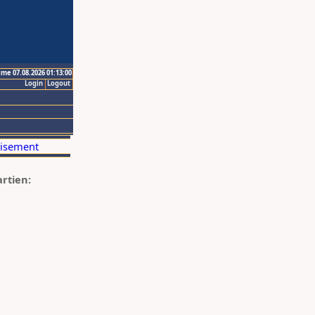
ime 07.08.2026 01:13:00
Login
Logout
artien: