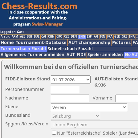
Logged on: Gast
Arabic
ARM
AZE
BIH
BUL
CAT
CHN
CRO
CZE
DEN
ENG
ESP
FAI
FIN
FRA
GER
GRE
INA
I
Home
Tournament-Database
AUT championship
Pictures
F
Turnierschach-Elozahl
Schnellschach-Elozahl
Allgemeines
Turnier anmelden: AUT
FIDE
Spieler anmelden
Elo AU
Willkommen bei den offiziellen Turnierscha
FIDE-Elolisten Stand
AUT-Elolisten Stand
6.936
Personennummer
Nachname
Vorname
Ebene
Bundesland
Spgem./Kreis/Verein
Nur "österreichische" Spieler (Land=A