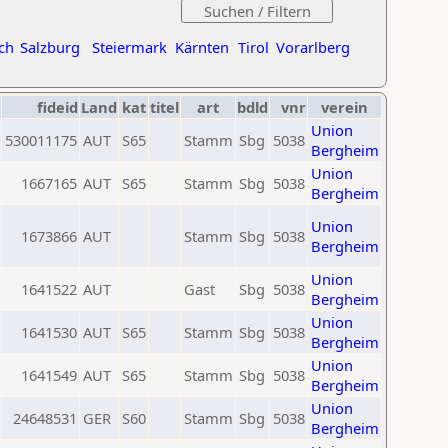
ch
Salzburg
Steiermark
Kärnten
Tirol
Vorarlberg
fideid
Land
kat
titel
art
bdld
vnr
verein
Union
530011175
AUT
S65
Stamm
Sbg
5038
Bergheim
Union
1667165
AUT
S65
Stamm
Sbg
5038
Bergheim
Union
1673866
AUT
Stamm
Sbg
5038
Bergheim
Union
1641522
AUT
Gast
Sbg
5038
Bergheim
Union
1641530
AUT
S65
Stamm
Sbg
5038
Bergheim
Union
1641549
AUT
S65
Stamm
Sbg
5038
Bergheim
Union
24648531
GER
S60
Stamm
Sbg
5038
Bergheim