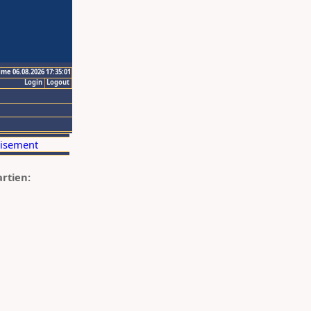
ime 06.08.2026 17:35:01
Login
Logout
artien: