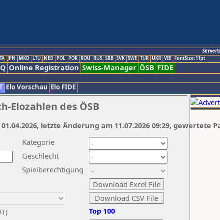
Servert
TA
JPN
MKD
LTU
NED
POL
POR
ROU
RUS
SRB
SVK
SWE
TUR
UKR
VIE
FontSize:11pt
AQ
Online Registration
Swiss-Manager
ÖSB
FIDE
T
Elo Vorschau
Elo FIDE
ch-Elozahlen des ÖSB
 01.04.2026, letzte Änderung am 11.07.2026 09:29, gewertete P
Kategorie
Geschlecht
Spielberechtigung
Top 100
UT)