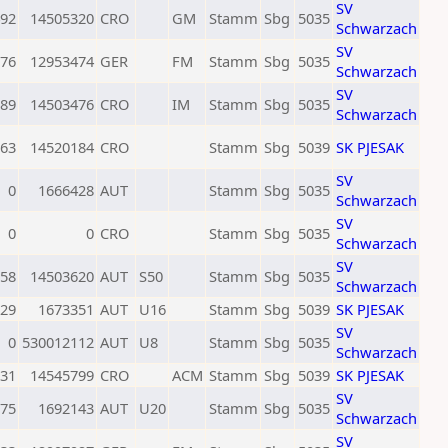
SV
92
14505320
CRO
GM
Stamm
Sbg
5035
Schwarzach
SV
76
12953474
GER
FM
Stamm
Sbg
5035
Schwarzach
SV
89
14503476
CRO
IM
Stamm
Sbg
5035
Schwarzach
63
14520184
CRO
Stamm
Sbg
5039
SK PJESAK
SV
0
1666428
AUT
Stamm
Sbg
5035
Schwarzach
SV
0
0
CRO
Stamm
Sbg
5035
Schwarzach
SV
58
14503620
AUT
S50
Stamm
Sbg
5035
Schwarzach
29
1673351
AUT
U16
Stamm
Sbg
5039
SK PJESAK
SV
0
530012112
AUT
U8
Stamm
Sbg
5035
Schwarzach
31
14545799
CRO
ACM
Stamm
Sbg
5039
SK PJESAK
SV
75
1692143
AUT
U20
Stamm
Sbg
5035
Schwarzach
SV