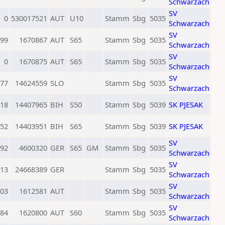
Schwarzach
SV
0
530017521
AUT
U10
Stamm
Sbg
5035
Schwarzach
SV
99
1670867
AUT
S65
Stamm
Sbg
5035
Schwarzach
SV
0
1670875
AUT
S65
Stamm
Sbg
5035
Schwarzach
SV
77
14624559
SLO
Stamm
Sbg
5035
Schwarzach
18
14407965
BIH
S50
Stamm
Sbg
5039
SK PJESAK
52
14403951
BIH
S65
Stamm
Sbg
5039
SK PJESAK
SV
92
4600320
GER
S65
GM
Stamm
Sbg
5035
Schwarzach
SV
13
24668389
GER
Stamm
Sbg
5035
Schwarzach
SV
03
1612581
AUT
Stamm
Sbg
5035
Schwarzach
SV
84
1620800
AUT
S60
Stamm
Sbg
5035
Schwarzach