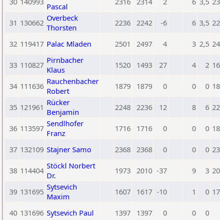
30
140993
2316
2314
2
6
3,5
23
Pascal
Overbeck
31
130662
2236
2242
-6
6
3,5
22
Thorsten
32
119417
Palac Mladen
2501
2497
4
3
2,5
24
Pirnbacher
33
110827
1520
1493
27
4
2
16
Klaus
Rauchenbacher
34
111636
1879
1879
0
0
0
18
Robert
Rücker
35
121961
2248
2236
12
8
6
22
Benjamin
Sendlhofer
36
113597
1716
1716
0
0
0
18
Franz
37
132109
Stajner Samo
2368
2368
0
0
0
23
Stöckl Norbert
38
114404
1973
2010
-37
9
3
20
Dr.
Sytsevich
39
131695
1607
1617
-10
1
0
17
Maxim
40
131696
Sytsevich Paul
1397
1397
0
0
0