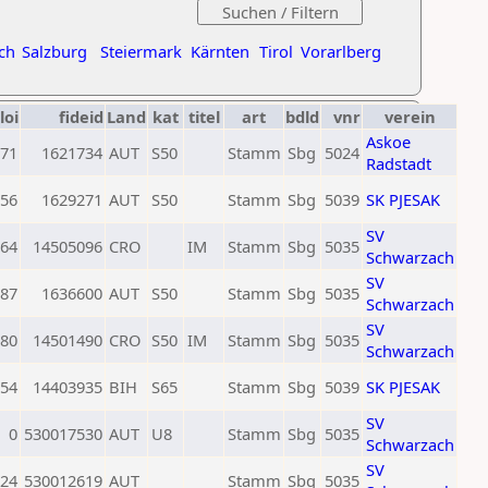
ch
Salzburg
Steiermark
Kärnten
Tirol
Vorarlberg
loi
fideid
Land
kat
titel
art
bdld
vnr
verein
Askoe
71
1621734
AUT
S50
Stamm
Sbg
5024
Radstadt
56
1629271
AUT
S50
Stamm
Sbg
5039
SK PJESAK
SV
64
14505096
CRO
IM
Stamm
Sbg
5035
Schwarzach
SV
87
1636600
AUT
S50
Stamm
Sbg
5035
Schwarzach
SV
80
14501490
CRO
S50
IM
Stamm
Sbg
5035
Schwarzach
54
14403935
BIH
S65
Stamm
Sbg
5039
SK PJESAK
SV
0
530017530
AUT
U8
Stamm
Sbg
5035
Schwarzach
SV
24
530012619
AUT
Stamm
Sbg
5035