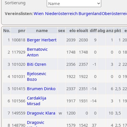
Sortierung
Vereinslisten:
Wien
Niederösterreich
Burgenland
Oberösterrei
No.
pnr
name
sex
elo
eloalt
diff
abg
anz
pkt
e
1
100818
Berger Herbert
2039
2030
9
1
1
20
Bernatovic
2
117929
1748
1748
0
0
0
18
Anton
3
101020
Biti Ozren
2356
2357
-1
3
2
22
Bjelosevic
4
101031
1922
1922
0
0
0
19
Bozo
5
101415
Brumen Dinko
2337
2351
-14
6
2,5
22
Cardaklija
6
101566
1917
1931
-14
3
1
19
Mirsad
7
149559
Dragovic Klara
w
1200
0
0
10
3,5
Dragovic
8
148790
1579
1542
37
4
2,5
17