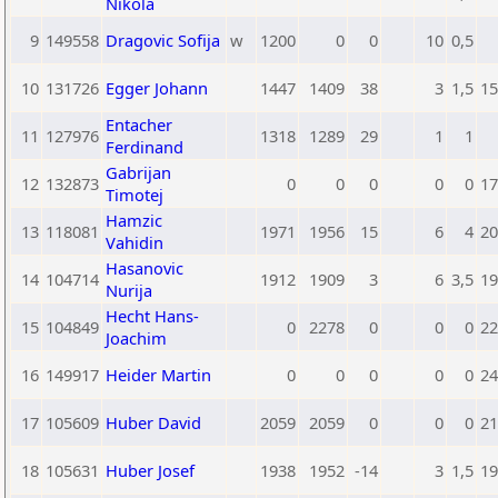
Nikola
9
149558
Dragovic Sofija
w
1200
0
0
10
0,5
10
131726
Egger Johann
1447
1409
38
3
1,5
15
Entacher
11
127976
1318
1289
29
1
1
Ferdinand
Gabrijan
12
132873
0
0
0
0
0
17
Timotej
Hamzic
13
118081
1971
1956
15
6
4
20
Vahidin
Hasanovic
14
104714
1912
1909
3
6
3,5
19
Nurija
Hecht Hans-
15
104849
0
2278
0
0
0
22
Joachim
16
149917
Heider Martin
0
0
0
0
0
24
17
105609
Huber David
2059
2059
0
0
0
21
18
105631
Huber Josef
1938
1952
-14
3
1,5
19