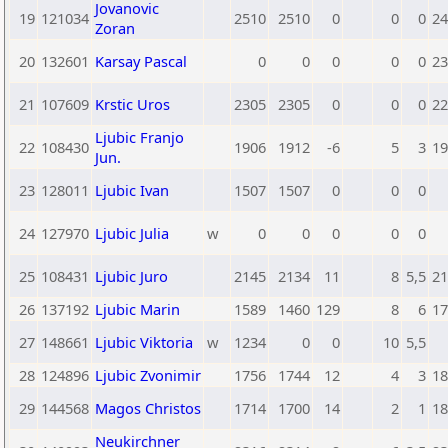
Jovanovic
19
121034
2510
2510
0
0
0
24
Zoran
20
132601
Karsay Pascal
0
0
0
0
0
23
21
107609
Krstic Uros
2305
2305
0
0
0
22
Ljubic Franjo
22
108430
1906
1912
-6
5
3
19
Jun.
23
128011
Ljubic Ivan
1507
1507
0
0
0
24
127970
Ljubic Julia
w
0
0
0
0
0
25
108431
Ljubic Juro
2145
2134
11
8
5,5
21
26
137192
Ljubic Marin
1589
1460
129
8
6
17
27
148661
Ljubic Viktoria
w
1234
0
0
10
5,5
28
124896
Ljubic Zvonimir
1756
1744
12
4
3
18
29
144568
Magos Christos
1714
1700
14
2
1
18
Neukirchner