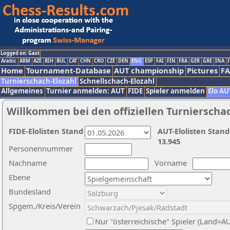
Logged on: Gast
Arabic
ARM
AZE
BIH
BUL
CAT
CHN
CRO
CZE
DEN
ENG
ESP
FAI
FIN
FRA
GER
GRE
INA
I
Home
Tournament-Database
AUT championship
Pictures
F
Turnierschach-Elozahl
Schnellschach-Elozahl
Allgemeines
Turnier anmelden: AUT
FIDE
Spieler anmelden
Elo AU
Willkommen bei den offiziellen Turnierscha
FIDE-Elolisten Stand
AUT-Elolisten Stand
13.945
Personennummer
Nachname
Vorname
Ebene
Bundesland
Spgem./Kreis/Verein
Nur "österreichische" Spieler (Land=A