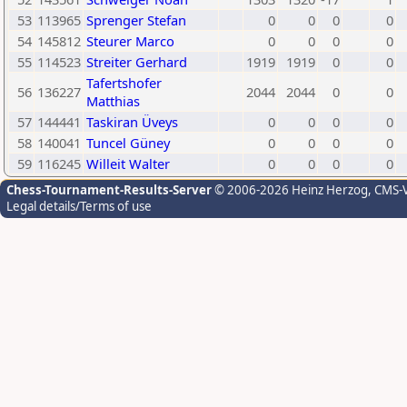
53
113965
Sprenger Stefan
0
0
0
0
54
145812
Steurer Marco
0
0
0
0
55
114523
Streiter Gerhard
1919
1919
0
0
Tafertshofer
56
136227
2044
2044
0
0
Matthias
57
144441
Taskiran Üveys
0
0
0
0
58
140041
Tuncel Güney
0
0
0
0
59
116245
Willeit Walter
0
0
0
0
Chess-Tournament-Results-Server
© 2006-2026 Heinz Herzog
, CMS-
Legal details/Terms of use