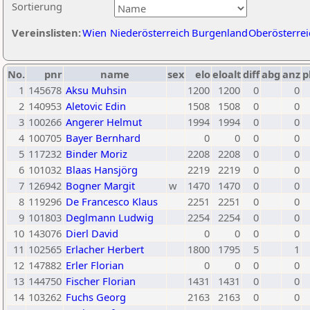
Sortierung
Vereinslisten:
Wien
Niederösterreich
Burgenland
Oberösterrei
No.
pnr
name
sex
elo
eloalt
diff
abg
anz
p
1
145678
Aksu Muhsin
1200
1200
0
0
2
140953
Aletovic Edin
1508
1508
0
0
3
100266
Angerer Helmut
1994
1994
0
0
4
100705
Bayer Bernhard
0
0
0
0
5
117232
Binder Moriz
2208
2208
0
0
6
101032
Blaas Hansjörg
2219
2219
0
0
7
126942
Bogner Margit
w
1470
1470
0
0
8
119296
De Francesco Klaus
2251
2251
0
0
9
101803
Deglmann Ludwig
2254
2254
0
0
10
143076
Dierl David
0
0
0
0
11
102565
Erlacher Herbert
1800
1795
5
1
12
147882
Erler Florian
0
0
0
0
13
144750
Fischer Florian
1431
1431
0
0
14
103262
Fuchs Georg
2163
2163
0
0