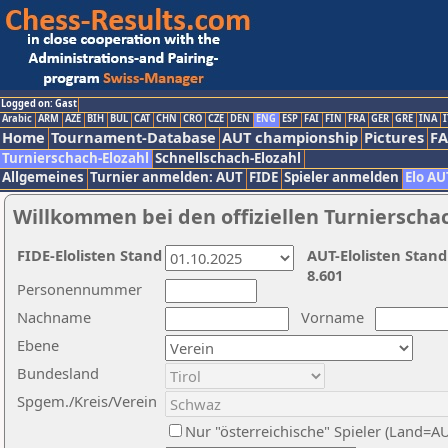
Logged on: Gast
Arabic
ARM
AZE
BIH
BUL
CAT
CHN
CRO
CZE
DEN
ENG
ESP
FAI
FIN
FRA
GER
GRE
INA
I
Home
Tournament-Database
AUT championship
Pictures
F
Turnierschach-Elozahl
Schnellschach-Elozahl
Allgemeines
Turnier anmelden: AUT
FIDE
Spieler anmelden
Elo AU
Willkommen bei den offiziellen Turnierscha
FIDE-Elolisten Stand
AUT-Elolisten Stand
8.601
Personennummer
Nachname
Vorname
Ebene
Bundesland
Spgem./Kreis/Verein
Nur "österreichische" Spieler (Land=A