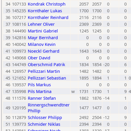
34
107133
Kondrak Christoph
2057
2057
0
0
35
145235
Kornthaler Lukas
1700
1700
0
0
36
107217
Kornthaler Reinhard
2116
2116
0
0
37
108116
Lehner Oliver
2369
2369
0
0
38
144490
Martini Gabriel
1245
1245
0
0
39
142816
Mayr Bernhard
0
0
0
0
40
140042
Milanov Kevin
0
0
0
0
41
109973
Noeckl Gerhard
1643
1643
0
0
42
149068
Ober David
0
0
0
0
43
144749
Oberschmid Patrik
1834
1854
-20
6
44
126957
Pellizzari Martin
1482
1482
0
0
45
121652
Pellizzari Sebastian
1895
1894
1
1
0
46
139537
Pils Markus
0
0
0
0
47
135998
Pils Martina
w
1731
1730
1
9
4
48
111576
Ranner Stefan
1862
1876
-14
1
Rinnergschwendtner
49
120195
1477
1477
0
0
Phillip
50
112879
Schlosser Philipp
2492
2504
-12
9
51
139773
Schmider Niklas
2394
2394
0
0
52
143561
Schweiger Noah
1303
1320
-17
1