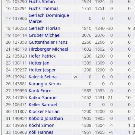
15
103290
Fuchs Stefan
1924
1924
0
0
16
103291
Fuchs Thomas
1751
1751
0
0
Gerlach Dominique
17
137966
0
0
0
0
Marcel
18
136228
Gerlach Florian
1810
1840
-30
9
3
19
104114
Gruber Michael
2076
2076
0
0
20
127358
Guttenthaler Franz
2266
2266
0
0
21
145178
Hirzberger Michael
1602
1602
0
0
22
135920
Hofer Patrick
1200
1200
0
0
23
138111
Hotter Jan
1309
1309
0
0
24
139237
Hotter Jesper
1200
1200
0
0
25
139241
Kalecik Selina
w
0
0
0
0
26
143881
Karaoglu Kerim
0
0
0
0
27
139595
Karik Emre
1535
1535
0
0
28
147055
Katkic Samuel
1452
1431
21
10
29
106471
Keller Samuel
0
0
0
0
30
131807
Klocker Florian
1200
1200
0
0
31
140954
Kobold Jonathan
1905
1905
0
0
32
139598
Köchl Simon
1308
1304
4
1
0
33
106963
Köll Hannes
1951
1955
-4
1
0