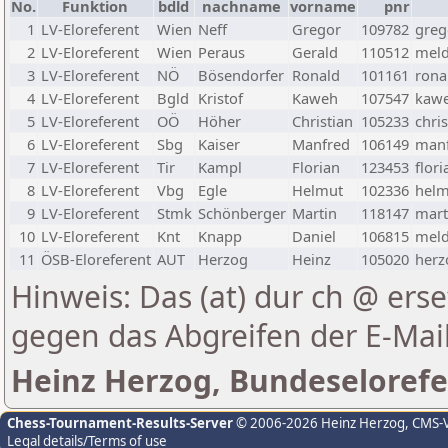
No.
Funktion
bdld
nachname
vorname
pnr
1
LV-Eloreferent
Wien
Neff
Gregor
109782
greg
2
LV-Eloreferent
Wien
Peraus
Gerald
110512
meld
3
LV-Eloreferent
NÖ
Bösendorfer
Ronald
101161
rona
4
LV-Eloreferent
Bgld
Kristof
Kaweh
107547
kawe
5
LV-Eloreferent
OÖ
Höher
Christian
105233
chri
6
LV-Eloreferent
Sbg
Kaiser
Manfred
106149
manf
7
LV-Eloreferent
Tir
Kampl
Florian
123453
flor
8
LV-Eloreferent
Vbg
Egle
Helmut
102336
helm
9
LV-Eloreferent
Stmk
Schönberger
Martin
118147
mart
10
LV-Eloreferent
Knt
Knapp
Daniel
106815
meld
11
ÖSB-Eloreferent
AUT
Herzog
Heinz
105020
herz
Hinweis: Das (at) dur ch @ erse
gegen das Abgreifen der E-Ma
Heinz Herzog, Bundeselorefe
Chess-Tournament-Results-Server
© 2006-2026 Heinz Herzog
, CMS-
Legal details/Terms of use