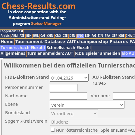
Logged on: Gast
Arabic
ARM
AZE
BIH
BUL
CAT
CHN
CRO
CZE
DEN
ENG
ESP
FAI
FIN
FRA
GER
GRE
INA
I
Home
Tournament-Database
AUT championship
Pictures
F
Turnierschach-Elozahl
Schnellschach-Elozahl
Allgemeines
Turnier anmelden: AUT
FIDE
Spieler anmelden
Elo AU
Willkommen bei den offiziellen Turnierscha
FIDE-Elolisten Stand
AUT-Elolisten Stand
13.945
Personennummer
Nachname
Vorname
Ebene
Bundesland
Spgem./Kreis/Verein
Nur "österreichische" Spieler (Land=A