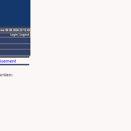
ime 06.08.2026 23:12:43
Login
Logout
artien: