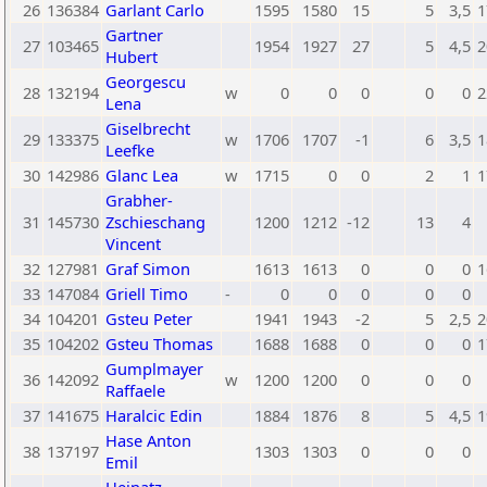
26
136384
Garlant Carlo
1595
1580
15
5
3,5
1
Gartner
27
103465
1954
1927
27
5
4,5
2
Hubert
Georgescu
28
132194
w
0
0
0
0
0
2
Lena
Giselbrecht
29
133375
w
1706
1707
-1
6
3,5
1
Leefke
30
142986
Glanc Lea
w
1715
0
0
2
1
1
Grabher-
31
145730
Zschieschang
1200
1212
-12
13
4
Vincent
32
127981
Graf Simon
1613
1613
0
0
0
1
33
147084
Griell Timo
-
0
0
0
0
0
34
104201
Gsteu Peter
1941
1943
-2
5
2,5
2
35
104202
Gsteu Thomas
1688
1688
0
0
0
1
Gumplmayer
36
142092
w
1200
1200
0
0
0
Raffaele
37
141675
Haralcic Edin
1884
1876
8
5
4,5
1
Hase Anton
38
137197
1303
1303
0
0
0
Emil