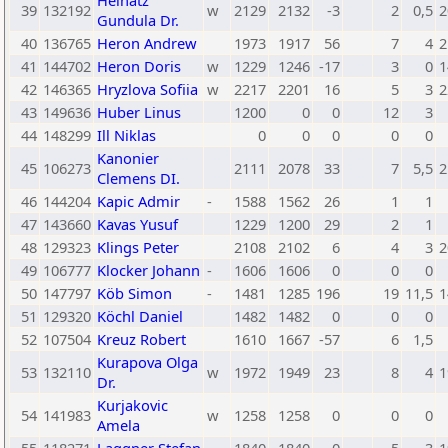
Heinatz
39
132192
w
2129
2132
-3
2
0,5
2
Gundula Dr.
40
136765
Heron Andrew
1973
1917
56
7
4
2
41
144702
Heron Doris
w
1229
1246
-17
3
0
1
42
146365
Hryzlova Sofiia
w
2217
2201
16
5
3
2
43
149636
Huber Linus
1200
0
0
12
3
44
148299
Ill Niklas
0
0
0
0
0
Kanonier
45
106273
2111
2078
33
7
5,5
2
Clemens DI.
46
144204
Kapic Admir
-
1588
1562
26
1
1
47
143660
Kavas Yusuf
1229
1200
29
2
1
48
129323
Klings Peter
2108
2102
6
4
3
2
49
106777
Klocker Johann
-
1606
1606
0
0
0
50
147797
Köb Simon
-
1481
1285
196
19
11,5
1
51
129320
Köchl Daniel
1482
1482
0
0
0
52
107504
Kreuz Robert
1610
1667
-57
6
1,5
Kurapova Olga
53
132110
w
1972
1949
23
8
4
1
Dr.
Kurjakovic
54
141983
w
1258
1258
0
0
0
Amela