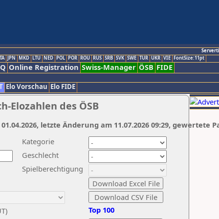
Servert
TA
JPN
MKD
LTU
NED
POL
POR
ROU
RUS
SRB
SVK
SWE
TUR
UKR
VIE
FontSize:11pt
AQ
Online Registration
Swiss-Manager
ÖSB
FIDE
T
Elo Vorschau
Elo FIDE
ch-Elozahlen des ÖSB
 01.04.2026, letzte Änderung am 11.07.2026 09:29, gewertete P
Kategorie
Geschlecht
Spielberechtigung
Top 100
UT)