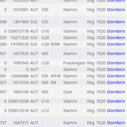
907
1655205
AUT
Stamm
Vbg
7020
Dornbirn
0
1619381
AUT
S50
Stamm
Vbg
7020
Dornbirn
098
1301969
SUI
S50
Stamm
Vbg
7020
Dornbirn
0
530013178
AUT
U16
Stamm
Vbg
7020
Dornbirn
525
16271220
SUI
U20
Stamm
Vbg
7020
Dornbirn
260
14199220
SUI
U20
WIM
Stamm
Vbg
7020
Dornbirn
921
1657925
AUT
S65
Stamm
Vbg
7020
Dornbirn
0
1690345
AUT
U20
Frauengast
Vbg
7020
Dornbirn
0
0
AUT
Stamm
Vbg
7020
Dornbirn
091
12000086
AUT
S50
WFM
Stamm
Vbg
7020
Dornbirn
327
1613103
AUT
S60
IM
Stamm
Vbg
7020
Dornbirn
567
1663100
AUT
S65
Gast
Vbg
7020
Dornbirn
0
530013208
AUT
U10
Stamm
Vbg
7020
Dornbirn
0
530013216
AUT
U12
Stamm
Vbg
7020
Dornbirn
737
1647377
AUT
Stamm
Vbg
7020
Dornbirn