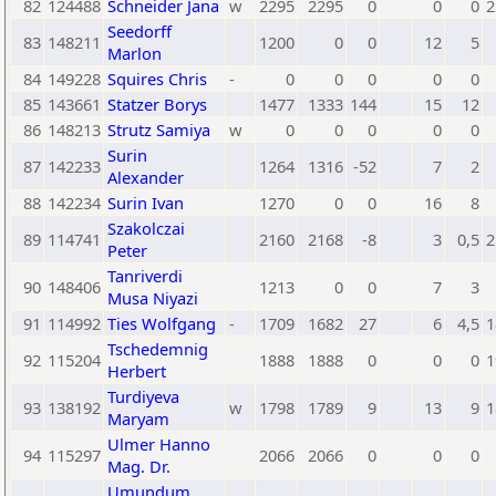
82
124488
Schneider Jana
w
2295
2295
0
0
0
2
Seedorff
83
148211
1200
0
0
12
5
Marlon
84
149228
Squires Chris
-
0
0
0
0
0
85
143661
Statzer Borys
1477
1333
144
15
12
86
148213
Strutz Samiya
w
0
0
0
0
0
Surin
87
142233
1264
1316
-52
7
2
Alexander
88
142234
Surin Ivan
1270
0
0
16
8
Szakolczai
89
114741
2160
2168
-8
3
0,5
2
Peter
Tanriverdi
90
148406
1213
0
0
7
3
Musa Niyazi
91
114992
Ties Wolfgang
-
1709
1682
27
6
4,5
1
Tschedemnig
92
115204
1888
1888
0
0
0
1
Herbert
Turdiyeva
93
138192
w
1798
1789
9
13
9
1
Maryam
Ulmer Hanno
94
115297
2066
2066
0
0
0
Mag. Dr.
Umundum