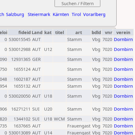
ch
Salzburg
Steiermark
Kärnten
Tirol
Vorarlberg
eloi
fideid
Land
kat
titel
art
bdld
vnr
verein
0
530015545
AUT
Stamm
Vbg
7020
Dornbirn
0
530012988
AUT
U12
Stamm
Vbg
7020
Dornbirn
090
12931365
GER
Stamm
Vbg
7020
Dornbirn
750
1655124
AUT
Stamm
Vbg
7020
Dornbirn
048
1602187
AUT
Stamm
Vbg
7020
Dornbirn
954
1655132
AUT
Stamm
Vbg
7020
Dornbirn
0
530020050
AUT
U18
Stamm
Vbg
7020
Dornbirn
906
16271211
SUI
U20
Stamm
Vbg
7020
Dornbirn
820
1344102
SUI
U18
WCM
Stamm
Vbg
7020
Dornbirn
735
1637665
AUT
Frauengast
Vbg
7020
Dornbirn
0
530013089
AUT
U14
Frauengast
Vbg
7020
Dornbirn