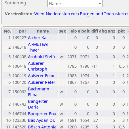
Sortierung
Vereinslisten:
Wien
Niederösterreich
Burgenland
Oberösterrei
No.
pnr
name
sex
elo
eloalt
diff
abg
anz
pkt
1
149227
Aicher Kai
-
0
0
0
0
0
Al-Musawi
2
148318
0
0
0
0
0
Thaer
3
140408
Arnhold Steffi
w
2071
2071
0
0
0
2
Außerer
4
100418
1785
1796
-11
1
0,5
1
Christoph
5
100419
Außerer Felix
1983
1974
9
1
1
2
6
100420
Außerer Peter
1867
1867
0
0
0
1
Bachmann
7
150062
w
0
0
0
0
0
Elina
Bangerter
8
146743
w
0
0
0
0
0
1
Daria
9
146744
Bangerter Ena
w
0
0
0
0
0
1
10
123236
Bas Aydan Dr.
w
1681
1654
27
5
3
1
11
143520
Bösch Antonia
w
1200
1205
-5
3
0,5