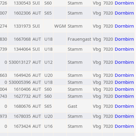
726
1330543
SUI
S60
Stamm
Vbg
7020
Dornbirn
007
1602306
AUT
S65
Stamm
Vbg
7020
Dornbirn
274
1331973
SUI
WGM
Stamm
Vbg
7020
Dornbirn
830
1667068
AUT
U18
Frauengast
Vbg
7020
Dornbirn
739
1344064
SUI
U18
Stamm
Vbg
7020
Dornbirn
0
530013127
AUT
U12
Stamm
Vbg
7020
Dornbirn
663
1649426
AUT
U20
Stamm
Vbg
7020
Dornbirn
0
530005396
AUT
U18
Stamm
Vbg
7020
Dornbirn
004
1610406
AUT
S60
Stamm
Vbg
7020
Dornbirn
743
1627732
AUT
S60
Stamm
Vbg
7020
Dornbirn
0
1680676
AUT
S65
Gast
Vbg
7020
Dornbirn
973
1678035
AUT
U20
Stamm
Vbg
7020
Dornbirn
0
1673424
AUT
U16
Stamm
Vbg
7020
Dornbirn