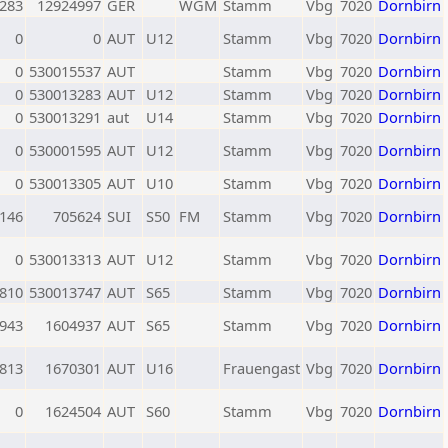
283
12924997
GER
WGM
Stamm
Vbg
7020
Dornbirn
0
0
AUT
U12
Stamm
Vbg
7020
Dornbirn
0
530015537
AUT
Stamm
Vbg
7020
Dornbirn
0
530013283
AUT
U12
Stamm
Vbg
7020
Dornbirn
0
530013291
aut
U14
Stamm
Vbg
7020
Dornbirn
0
530001595
AUT
U12
Stamm
Vbg
7020
Dornbirn
0
530013305
AUT
U10
Stamm
Vbg
7020
Dornbirn
146
705624
SUI
S50
FM
Stamm
Vbg
7020
Dornbirn
0
530013313
AUT
U12
Stamm
Vbg
7020
Dornbirn
810
530013747
AUT
S65
Stamm
Vbg
7020
Dornbirn
943
1604937
AUT
S65
Stamm
Vbg
7020
Dornbirn
813
1670301
AUT
U16
Frauengast
Vbg
7020
Dornbirn
0
1624504
AUT
S60
Stamm
Vbg
7020
Dornbirn