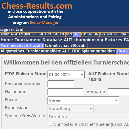
Logged on: Gast
Arabic
ARM
AZE
BIH
BUL
CAT
CHN
CRO
CZE
DEN
ENG
ESP
FAI
FIN
FRA
GER
GRE
INA
I
Home
Tournament-Database
AUT championship
Pictures
F
Turnierschach-Elozahl
Schnellschach-Elozahl
Allgemeines
Turnier anmelden: AUT
FIDE
Spieler anmelden
Elo AU
Willkommen bei den offiziellen Turnierscha
FIDE-Elolisten Stand
AUT-Elolisten Stand
13.945
Personennummer
Nachname
Vorname
Ebene
Bundesland
Spgem./Kreis/Verein
Nur "österreichische" Spieler (Land=A