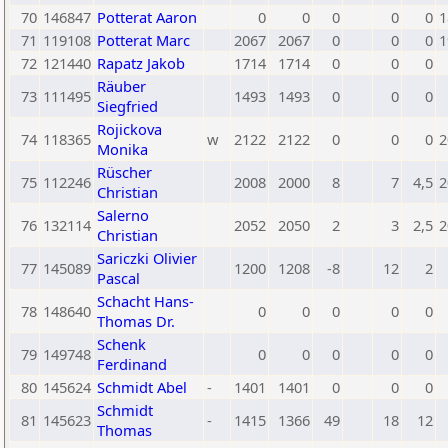
70
146847
Potterat Aaron
0
0
0
0
0
1
71
119108
Potterat Marc
2067
2067
0
0
0
1
72
121440
Rapatz Jakob
1714
1714
0
0
0
Räuber
73
111495
1493
1493
0
0
0
Siegfried
Rojickova
74
118365
w
2122
2122
0
0
0
2
Monika
Rüscher
75
112246
2008
2000
8
7
4,5
2
Christian
Salerno
76
132114
2052
2050
2
3
2,5
2
Christian
Sariczki Olivier
77
145089
1200
1208
-8
12
2
Pascal
Schacht Hans-
78
148640
0
0
0
0
0
Thomas Dr.
Schenk
79
149748
0
0
0
0
0
Ferdinand
80
145624
Schmidt Abel
-
1401
1401
0
0
0
Schmidt
81
145623
-
1415
1366
49
18
12
Thomas