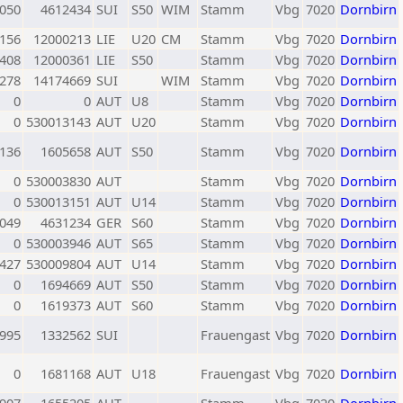
050
4612434
SUI
S50
WIM
Stamm
Vbg
7020
Dornbirn
156
12000213
LIE
U20
CM
Stamm
Vbg
7020
Dornbirn
408
12000361
LIE
S50
Stamm
Vbg
7020
Dornbirn
278
14174669
SUI
WIM
Stamm
Vbg
7020
Dornbirn
0
0
AUT
U8
Stamm
Vbg
7020
Dornbirn
0
530013143
AUT
U20
Stamm
Vbg
7020
Dornbirn
136
1605658
AUT
S50
Stamm
Vbg
7020
Dornbirn
0
530003830
AUT
Stamm
Vbg
7020
Dornbirn
0
530013151
AUT
U14
Stamm
Vbg
7020
Dornbirn
049
4631234
GER
S60
Stamm
Vbg
7020
Dornbirn
0
530003946
AUT
S65
Stamm
Vbg
7020
Dornbirn
427
530009804
AUT
U14
Stamm
Vbg
7020
Dornbirn
0
1694669
AUT
S50
Stamm
Vbg
7020
Dornbirn
0
1619373
AUT
S60
Stamm
Vbg
7020
Dornbirn
995
1332562
SUI
Frauengast
Vbg
7020
Dornbirn
0
1681168
AUT
U18
Frauengast
Vbg
7020
Dornbirn