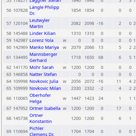
55
118271
Laggner Stefan
1840
1840
0
5
3
1
Längle Philipp
56
107828
1854
1854
0
0
0
Dr.
Leutwyler
57
120104
2082
2098
-16
2
0
2
Martin
58
145488
Linder Kilian
1310
1310
0
0
0
59
142987
Lorenz Yola
w
0
0
0
0
0
1
60
142969
Manko Mariya
w
2079
2066
13
5
2
2
Mannsberger
61
134495
1718
1650
68
6
5
1
Gerhard
62
141170
Mohr Sarah
w
1200
1200
0
0
0
63
146858
Natter Stefan
0
0
0
0
0
64
109998
Novkovic Julia
w
2056
2072
-16
11
4
2
65
109999
Novkovic Milan
2330
2332
-2
4
2
2
Oberhofer
66
110065
w
1447
1423
24
1
1
1
Helga
67
147952
Ortner Isabella
w
1200
1200
0
17
0
Ortner
68
145738
1200
1200
0
6
1
Konstantin
Pichler
69
110694
1704
1704
0
0
0
1
Clemens Dr.