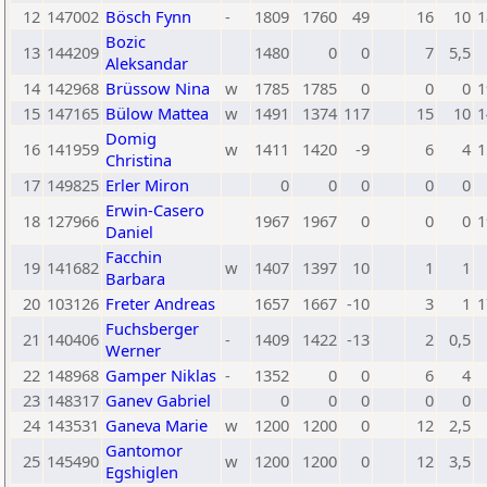
12
147002
Bösch Fynn
-
1809
1760
49
16
10
1
Bozic
13
144209
1480
0
0
7
5,5
Aleksandar
14
142968
Brüssow Nina
w
1785
1785
0
0
0
1
15
147165
Bülow Mattea
w
1491
1374
117
15
10
1
Domig
16
141959
w
1411
1420
-9
6
4
1
Christina
17
149825
Erler Miron
0
0
0
0
0
Erwin-Casero
18
127966
1967
1967
0
0
0
1
Daniel
Facchin
19
141682
w
1407
1397
10
1
1
Barbara
20
103126
Freter Andreas
1657
1667
-10
3
1
1
Fuchsberger
21
140406
-
1409
1422
-13
2
0,5
Werner
22
148968
Gamper Niklas
-
1352
0
0
6
4
23
148317
Ganev Gabriel
0
0
0
0
0
24
143531
Ganeva Marie
w
1200
1200
0
12
2,5
Gantomor
25
145490
w
1200
1200
0
12
3,5
Egshiglen