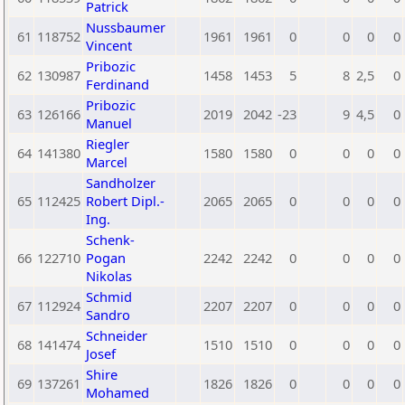
Patrick
Nussbaumer
61
118752
1961
1961
0
0
0
0
Vincent
Pribozic
62
130987
1458
1453
5
8
2,5
0
Ferdinand
Pribozic
63
126166
2019
2042
-23
9
4,5
0
Manuel
Riegler
64
141380
1580
1580
0
0
0
0
Marcel
Sandholzer
65
112425
Robert Dipl.-
2065
2065
0
0
0
0
Ing.
Schenk-
66
122710
Pogan
2242
2242
0
0
0
0
Nikolas
Schmid
67
112924
2207
2207
0
0
0
0
Sandro
Schneider
68
141474
1510
1510
0
0
0
0
Josef
Shire
69
137261
1826
1826
0
0
0
0
Mohamed