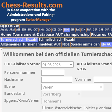
Logged on: Gast
Arabic
ARM
AZE
BIH
BUL
CAT
CHN
CRO
CZE
DEN
ENG
ESP
FAI
FIN
FRA
GER
GRE
INA
I
Home
Tournament-Database
AUT championship
Pictures
F
Turnierschach-Elozahl
Schnellschach-Elozahl
Allgemeines
Turnier anmelden: AUT
FIDE
Spieler anmelden
Elo AU
Willkommen bei den offiziellen Turnierscha
FIDE-Elolisten Stand
AUT-Elolisten Stand
6.936
Personennummer
Nachname
Vorname
Ebene
Bundesland
Spgem./Kreis/Verein
Nur "österreichische" Spieler (Land=A