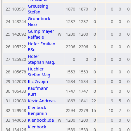
Greussing
23
103981
1870
1870
0
0
0
0
Stefan
Grundböck
24
143244
1237
1237
0
0
0
0
Nico
Gumplmayer
25
142092
w
1200
1200
0
0
0
0
Raffaele
Hofer Emilian
26
105322
2206
2206
0
0
0
0
BSc
Hofer
27
125920
0
0
0
0
0
0
Stephan Mag.
Huchler
28
105678
1553
1553
0
0
0
0
Stefan Mag.
29
142078
Ilic Zivojin
1534
1534
0
0
0
0
Kaufmann
30
106433
1747
1747
0
0
0
0
Kurt
31
123080
Kezic Andreas
1863
1841
22
9
5
0
Kienböck
32
129948
2294
2279
15
10
7
0
Benjamin
33
140653
Kienböck Ida
w
1200
1200
0
0
0
0
Kienböck
34
134126
1539
1539
0
0
0
0