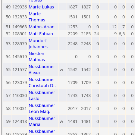
49
129936
Marte Lukas
1827
1827
0
0
0
0
Marte
50
132833
1501
1501
0
0
0
0
Thomas
51
149863
Mathis Arian
1253
0
0
12
7
0
52
108901
Matt Fabian
2209
2185
24
9
6,5
0
Mundorf
53
128979
2248
2248
0
0
0
0
Johannes
Niesten
54
145619
0
0
0
0
0
0
Mathias
Nussbaumer
55
121577
w
1542
1542
0
0
0
0
Alexa
Nussbaumer
56
123079
1709
1709
0
0
0
0
Christoph Dr.
Nussbaumer
57
110030
1743
1743
0
0
0
0
Laslo
Nussbaumer
58
110031
2017
2017
0
0
0
0
Leon Mag.
Nussbaumer
59
124318
w
1481
1481
0
0
0
0
Maria
Nussbaumer
60
118539
1862
1862
0
0
0
0