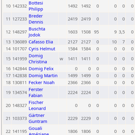
Bottesi
10
142332
1492
1492
0
0
0
0
Philipp
Breder
11
127233
2419
2419
0
0
0
0
Dennis
Buschta
12
148297
1603
1508
95
9
3,5
0
Jodok
13
136089
Cafasso Elia
2127
2127
0
10
7
0
14
101707
Cyris Helmut
1584
1584
0
0
0
0
Domig
15
141959
w
1411
1411
0
0
0
0
Christina
16
142844
Domig Felix
0
0
0
0
0
0
17
142838
Domig Martin
1499
1499
0
0
0
0
18
130811
Fecker Noah
2366
2366
0
0
0
0
Ferster
19
134574
2224
2224
0
0
0
0
Fabian
Fischer
20
148327
0
0
0
0
0
0
Leonard
Gärtner
21
103373
2229
2229
0
0
0
0
Guntram
Gouali
22
141195
1806
1806
0
0
0
0
Améziane