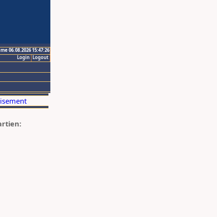
ime 06.08.2026 15:47:26
Login
Logout
artien: