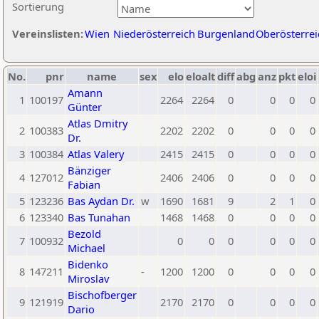
Sortierung
Vereinslisten:
Wien
Niederösterreich
Burgenland
Oberösterrei
No.
pnr
name
sex
elo
eloalt
diff
abg
anz
pkt
eloi
Amann
1
100197
2264
2264
0
0
0
0
Günter
Atlas Dmitry
2
100383
2202
2202
0
0
0
0
Dr.
3
100384
Atlas Valery
2415
2415
0
0
0
0
Bänziger
4
127012
2406
2406
0
0
0
0
Fabian
5
123236
Bas Aydan Dr.
w
1690
1681
9
2
1
0
6
123340
Bas Tunahan
1468
1468
0
0
0
0
Bezold
7
100932
0
0
0
0
0
0
Michael
Bidenko
8
147211
-
1200
1200
0
0
0
0
Miroslav
Bischofberger
9
121919
2170
2170
0
0
0
0
Dario