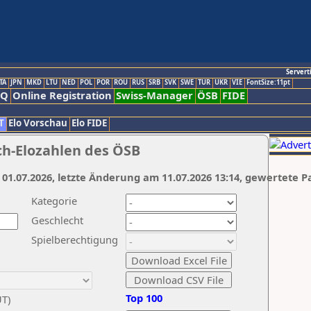
Servert
TA
JPN
MKD
LTU
NED
POL
POR
ROU
RUS
SRB
SVK
SWE
TUR
UKR
VIE
FontSize:11pt
AQ
Online Registration
Swiss-Manager
ÖSB
FIDE
T
Elo Vorschau
Elo FIDE
ch-Elozahlen des ÖSB
 01.07.2026, letzte Änderung am 11.07.2026 13:14, gewertete P
Kategorie
Geschlecht
Spielberechtigung
Top 100
UT)