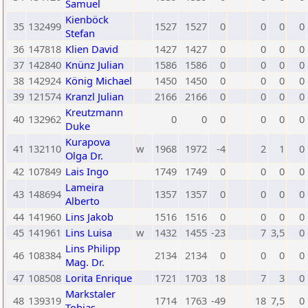
Samuel
Kienböck
35
132499
1527
1527
0
0
0
0
Stefan
36
147818
Klien David
1427
1427
0
0
0
0
37
142840
Knünz Julian
1586
1586
0
0
0
0
38
142924
König Michael
1450
1450
0
0
0
0
39
121574
Kranzl Julian
2166
2166
0
0
0
0
Kreutzmann
40
132962
0
0
0
0
0
0
Duke
Kurapova
41
132110
w
1968
1972
-4
2
1
0
Olga Dr.
42
107849
Lais Ingo
1749
1749
0
0
0
0
Lameira
43
148694
1357
1357
0
0
0
0
Alberto
44
141960
Lins Jakob
1516
1516
0
0
0
0
45
141961
Lins Luisa
w
1432
1455
-23
7
3,5
0
Lins Philipp
46
108384
2134
2134
0
0
0
0
Mag. Dr.
47
108508
Lorita Enrique
1721
1703
18
7
3
0
Markstaler
48
139319
1714
1763
-49
18
7,5
0
Tobias