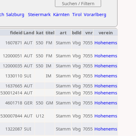
ch
Salzburg
Steiermark
Kärnten
Tirol
Vorarlberg
fideid
Land
kat
titel
art
bdld
vnr
verein
1607871
AUT
S50
FM
Stamm
Vbg
7055
Hohenems
12000051
AUT
S50
FM
Stamm
Vbg
7055
Hohenems
12000035
AUT
S50
IM
Stamm
Vbg
7055
Hohenems
1330110
SUI
IM
Stamm
Vbg
7055
Hohenems
1637665
AUT
Stamm
Vbg
7055
Hohenems
530012414
AUT
Stamm
Vbg
7055
Hohenems
4601718
GER
S50
GM
Stamm
Vbg
7055
Hohenems
530007844
AUT
U12
Stamm
Vbg
7055
Hohenems
1322087
SUI
Stamm
Vbg
7055
Hohenems