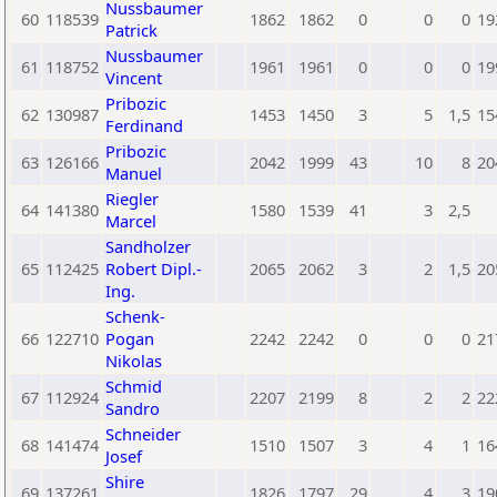
Nussbaumer
60
118539
1862
1862
0
0
0
19
Patrick
Nussbaumer
61
118752
1961
1961
0
0
0
19
Vincent
Pribozic
62
130987
1453
1450
3
5
1,5
15
Ferdinand
Pribozic
63
126166
2042
1999
43
10
8
20
Manuel
Riegler
64
141380
1580
1539
41
3
2,5
Marcel
Sandholzer
65
112425
Robert Dipl.-
2065
2062
3
2
1,5
20
Ing.
Schenk-
66
122710
Pogan
2242
2242
0
0
0
21
Nikolas
Schmid
67
112924
2207
2199
8
2
2
22
Sandro
Schneider
68
141474
1510
1507
3
4
1
16
Josef
Shire
69
137261
1826
1797
29
4
3
19