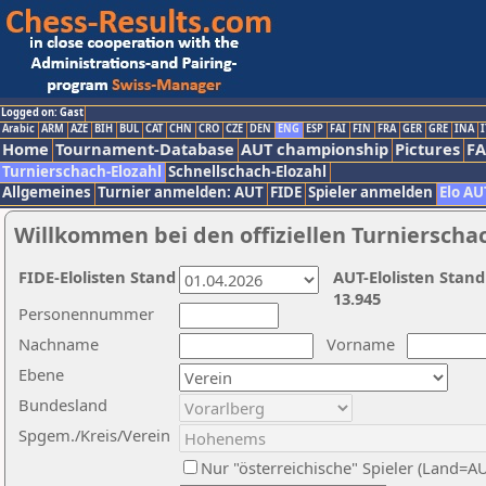
Logged on: Gast
Arabic
ARM
AZE
BIH
BUL
CAT
CHN
CRO
CZE
DEN
ENG
ESP
FAI
FIN
FRA
GER
GRE
INA
I
Home
Tournament-Database
AUT championship
Pictures
F
Turnierschach-Elozahl
Schnellschach-Elozahl
Allgemeines
Turnier anmelden: AUT
FIDE
Spieler anmelden
Elo AU
Willkommen bei den offiziellen Turnierscha
FIDE-Elolisten Stand
AUT-Elolisten Stand
13.945
Personennummer
Nachname
Vorname
Ebene
Bundesland
Spgem./Kreis/Verein
Nur "österreichische" Spieler (Land=A