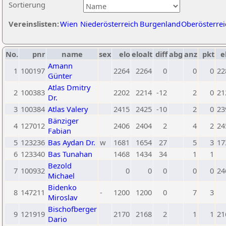
Sortierung
Vereinslisten:
Wien
Niederösterreich
Burgenland
Oberösterrei
No.
pnr
name
sex
elo
eloalt
diff
abg
anz
pkt
e
Amann
1
100197
2264
2264
0
0
0
22
Günter
Atlas Dmitry
2
100383
2202
2214
-12
2
0
21
Dr.
3
100384
Atlas Valery
2415
2425
-10
2
0
23
Bänziger
4
127012
2406
2404
2
4
2
24
Fabian
5
123236
Bas Aydan Dr.
w
1681
1654
27
5
3
17
6
123340
Bas Tunahan
1468
1434
34
1
1
Bezold
7
100932
0
0
0
0
0
24
Michael
Bidenko
8
147211
-
1200
1200
0
7
3
Miroslav
Bischofberger
9
121919
2170
2168
2
1
1
21
Dario