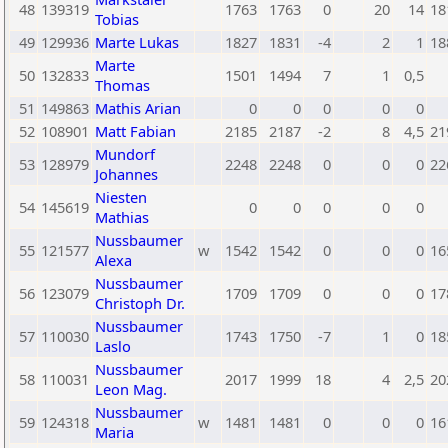
48
139319
1763
1763
0
20
14
18
Tobias
49
129936
Marte Lukas
1827
1831
-4
2
1
18
Marte
50
132833
1501
1494
7
1
0,5
Thomas
51
149863
Mathis Arian
0
0
0
0
0
52
108901
Matt Fabian
2185
2187
-2
8
4,5
21
Mundorf
53
128979
2248
2248
0
0
0
22
Johannes
Niesten
54
145619
0
0
0
0
0
Mathias
Nussbaumer
55
121577
w
1542
1542
0
0
0
16
Alexa
Nussbaumer
56
123079
1709
1709
0
0
0
17
Christoph Dr.
Nussbaumer
57
110030
1743
1750
-7
1
0
18
Laslo
Nussbaumer
58
110031
2017
1999
18
4
2,5
20
Leon Mag.
Nussbaumer
59
124318
w
1481
1481
0
0
0
16
Maria