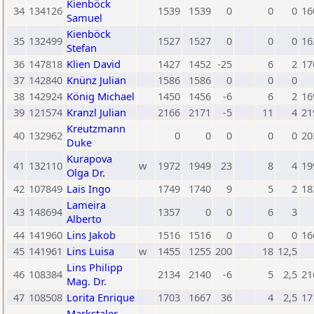
Kienböck
34
134126
1539
1539
0
0
0
16
Samuel
Kienböck
35
132499
1527
1527
0
0
0
16
Stefan
36
147818
Klien David
1427
1452
-25
6
2
17
37
142840
Knünz Julian
1586
1586
0
0
0
38
142924
König Michael
1450
1456
-6
6
2
16
39
121574
Kranzl Julian
2166
2171
-5
11
4
21
Kreutzmann
40
132962
0
0
0
0
0
20
Duke
Kurapova
41
132110
w
1972
1949
23
8
4
19
Olga Dr.
42
107849
Lais Ingo
1749
1740
9
5
2
18
Lameira
43
148694
1357
0
0
6
3
Alberto
44
141960
Lins Jakob
1516
1516
0
0
0
16
45
141961
Lins Luisa
w
1455
1255
200
18
12,5
Lins Philipp
46
108384
2134
2140
-6
5
2,5
21
Mag. Dr.
47
108508
Lorita Enrique
1703
1667
36
4
2,5
17
Markstaler