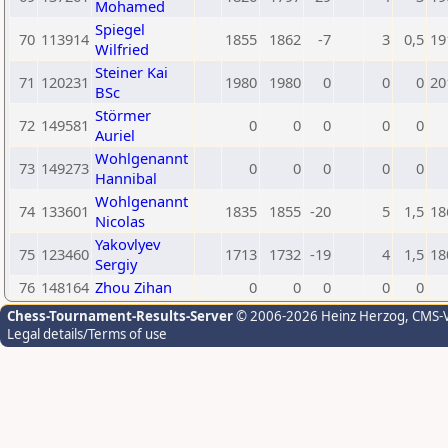
Mohamed
Spiegel
70
113914
1855
1862
-7
3
0,5
19
Wilfried
Steiner Kai
71
120231
1980
1980
0
0
0
20
BSc
Störmer
72
149581
0
0
0
0
0
Auriel
Wohlgenannt
73
149273
0
0
0
0
0
Hannibal
Wohlgenannt
74
133601
1835
1855
-20
5
1,5
18
Nicolas
Yakovlyev
75
123460
1713
1732
-19
4
1,5
18
Sergiy
76
148164
Zhou Zihan
0
0
0
0
0
Chess-Tournament-Results-Server
© 2006-2026 Heinz Herzog
, CMS-
Legal details/Terms of use