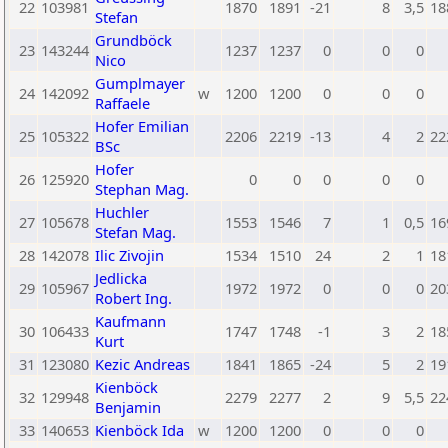
22
103981
1870
1891
-21
8
3,5
18
Stefan
Grundböck
23
143244
1237
1237
0
0
0
Nico
Gumplmayer
24
142092
w
1200
1200
0
0
0
Raffaele
Hofer Emilian
25
105322
2206
2219
-13
4
2
22
BSc
Hofer
26
125920
0
0
0
0
0
Stephan Mag.
Huchler
27
105678
1553
1546
7
1
0,5
16
Stefan Mag.
28
142078
Ilic Zivojin
1534
1510
24
2
1
18
Jedlicka
29
105967
1972
1972
0
0
0
20
Robert Ing.
Kaufmann
30
106433
1747
1748
-1
3
2
18
Kurt
31
123080
Kezic Andreas
1841
1865
-24
5
2
19
Kienböck
32
129948
2279
2277
2
9
5,5
22
Benjamin
33
140653
Kienböck Ida
w
1200
1200
0
0
0