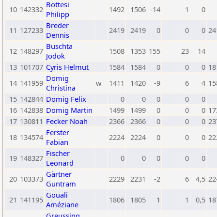
Bottesi
10
142332
1492
1506
-14
1
0
Philipp
Breder
11
127233
2419
2419
0
0
0
24
Dennis
Buschta
12
148297
1508
1353
155
23
14
Jodok
13
101707
Cyris Helmut
1584
1584
0
0
0
18
Domig
14
141959
w
1411
1420
-9
6
4
15
Christina
15
142844
Domig Felix
0
0
0
0
0
16
142838
Domig Martin
1499
1499
0
0
0
17
17
130811
Fecker Noah
2366
2366
0
0
0
23
Ferster
18
134574
2224
2224
0
0
0
22
Fabian
Fischer
19
148327
0
0
0
0
0
Leonard
Gärtner
20
103373
2229
2231
-2
6
4,5
22
Guntram
Gouali
21
141195
1806
1805
1
1
0,5
18
Améziane
Greussing