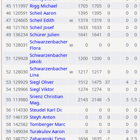
45
111997
Rigg Michael
1705
1705
0
0
0
46
120591
Scheil Aaron
1395
1395
0
0
0
47
124665
Scheil Edith
w
1319
1319
0
0
0
48
121763
Scheil Josef
1633
1633
0
0
0
49
136234
Schürer Julien
1641
1641
0
0
0
Schwarzenbacher
50
128031
w
0
0
0
0
0
Flora
Schwarzenbacher
51
129928
1200
1200
0
0
0
Jakob
Schwarzenbacher
52
128030
w
1217
1217
0
0
0
Lina
53
129929
Siegl Oliver
1512
1475
37
4
2
54
129966
Siegl Viktor
1274
1274
0
0
0
Srienz Christian
55
113980
2143
2148
-5
3
1,5
Mag.
56
114330
Steudel Karl Dr.
0
0
0
0
0
57
146139
Steyh Anton
0
0
0
0
0
58
142582
Tomberger Marc
0
0
0
0
0
59
149034
Turakulov Aaron
0
0
0
0
0
60
148752
Zaharanski Timo
1634
1635
-1
4
2,5