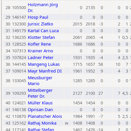
Holzmann Jörg
28
105500
0
2135
0
0
0
Dr.
29
146147
Hosp Paul
0
0
0
0
0
30
132300
Jurisic Zlatko
2015
2018
-3
2
1
31
149179
Kartal Can Luca
0
0
0
0
0
32
136235
Klotter Stefan
2061
2065
-4
1
0,5
33
128525
Kofler Rene
1686
1686
0
0
0
34
107313
Krainer Arno
0
0
0
0
0
35
107824
Ladner Peter
1931
1935
-4
4
2,5
36
144145
Mangeng Lukas
1715
1657
58
10
7
37
109014
Mayr Manfred DI
1961
1952
9
4
3
Meusburger
38
133045
1285
1285
0
0
0
Mario
Mittelberger
39
109293
2127
2100
27
7
4,5
Peter Dr.
40
124021
Müller Klaus
1454
1454
0
0
0
41
146138
Oprisan Dan
0
0
0
0
0
42
110870
Planatscher Alois
1984
1991
-7
5
2,5
43
125162
Rathaj Monika
w
1408
1408
0
0
0
44
117141
Rathaj Stefan
1462
1476
-14
2
0