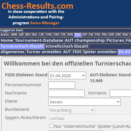
Logged on: Gast
Arabic
ARM
AZE
BIH
BUL
CAT
CHN
CRO
CZE
DEN
ENG
ESP
FAI
FIN
FRA
GER
GRE
INA
I
Home
Tournament-Database
AUT championship
Pictures
F
Turnierschach-Elozahl
Schnellschach-Elozahl
Allgemeines
Turnier anmelden: AUT
FIDE
Spieler anmelden
Elo AU
Willkommen bei den offiziellen Turnierscha
FIDE-Elolisten Stand
AUT-Elolisten Stand
13.945
Personennummer
Nachname
Vorname
Ebene
Bundesland
Spgem./Kreis/Verein
Nur "österreichische" Spieler (Land=A