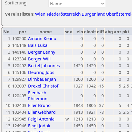
Sortierung
Vereinslisten:
Wien
Niederösterreich
Burgenland
Oberösterrei
No.
pnr
name
sex
elo
eloalt
diff
abg
anz
pkt
1
100200
Amann Keanu
0
0
0
0
0
2
146148
Bals Luka
0
0
0
0
0
3
146140
Berger Lenny
0
0
0
0
0
4
123334
Berger Will
0
0
0
0
0
5
120492
Bertel Johannes
1420
1420
0
0
0
6
145106
Deuring Joos
0
0
0
0
0
7
129927
Dirnbauer Jan
1200
1200
0
0
0
8
102087
Drexel Christof
1927
1942
-15
5
2,5
Eienbach
9
120495
0
0
0
0
0
Philemon
10
102403
Eiler Bruno
1843
1806
37
5
4
11
102404
Eiler Gebhard
1913
1921
-8
5
2,5
12
129945
Feigl Antonia
w
1218
1218
0
0
0
13
124946
Feigl Jodok
1450
1450
0
0
0