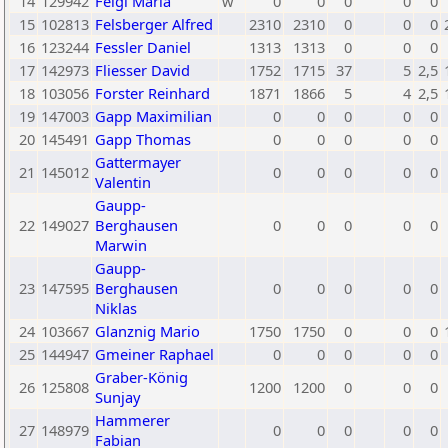
14
129942
Feigl Maria
w
0
0
0
0
0
15
102813
Felsberger Alfred
2310
2310
0
0
0
16
123244
Fessler Daniel
1313
1313
0
0
0
17
142973
Fliesser David
1752
1715
37
5
2,5
18
103056
Forster Reinhard
1871
1866
5
4
2,5
19
147003
Gapp Maximilian
0
0
0
0
0
20
145491
Gapp Thomas
0
0
0
0
0
Gattermayer
21
145012
0
0
0
0
0
Valentin
Gaupp-
22
149027
Berghausen
0
0
0
0
0
Marwin
Gaupp-
23
147595
Berghausen
0
0
0
0
0
Niklas
24
103667
Glanznig Mario
1750
1750
0
0
0
25
144947
Gmeiner Raphael
0
0
0
0
0
Graber-König
26
125808
1200
1200
0
0
0
Sunjay
Hammerer
27
148979
0
0
0
0
0
Fabian