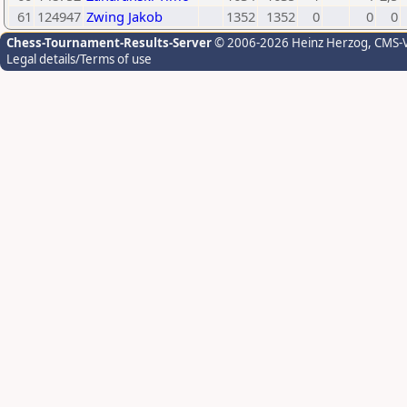
61
124947
Zwing Jakob
1352
1352
0
0
0
Chess-Tournament-Results-Server
© 2006-2026 Heinz Herzog
, CMS-
Legal details/Terms of use