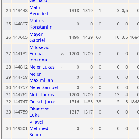
Gerhard
Mähr
24
143448
1318
1319
-1
3
0,5
Benedikt
Mathis
25
144897
0
0
0
0
0
Konstantin
Mayer
26
147665
1496
1429
67
10
3,5
168
Gabriel
Milosevic
27
144132
Emilia
w
1200
1200
0
0
0
Johanna
28
144812
Neier Lukas
-
0
0
0
0
0
Neier
29
144758
0
0
0
0
0
Maximilian
30
144757
Neier Samuel
0
0
0
0
0
31
144762
Nöbl Iannis
-
1200
1200
0
13
4
32
144747
Oelsch Jonas
-
1516
1483
33
5
3
184
Okanovic
33
144759
1317
1317
0
0
0
Luka
Pilavci
34
149301
Mehmed
0
0
0
0
0
Selim