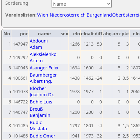
Sortierung
Vereinslisten:
Wien
Niederösterreich
Burgenland
Oberösterrei
No.
pnr
name
sex
elo
eloalt
diff
abg
anz
pkt
elo
Abdouni
1
147947
1266
1213
53
5
3
Adam
Aleksieienko
2
149292
0
0
0
0
0
Artem
3
140043
Asanger Felix
1694
1690
4
5
2
180
Baumberger
4
100661
1438
1462
-24
2
0,5
161
Albert Ing.
Blocher
5
101073
1978
1977
1
1
1
206
Joachim Dr.
6
146722
Bohle Luis
0
0
0
0
0
Breuß
7
146747
1200
1200
0
0
0
Benjamin
Budic
8
101485
1797
1801
-4
3
1,5
186
Mustafa
9
101486
Budic Omer
1941
1973
-32
5
2,5
195