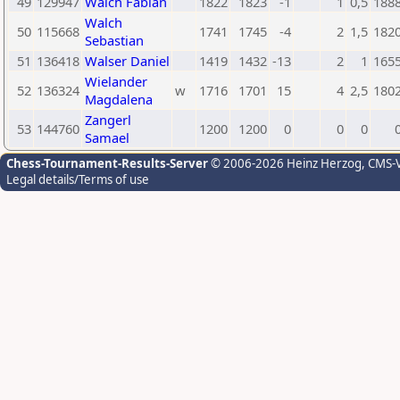
49
129947
Walch Fabian
1822
1823
-1
1
0,5
188
Walch
50
115668
1741
1745
-4
2
1,5
182
Sebastian
51
136418
Walser Daniel
1419
1432
-13
2
1
165
Wielander
52
136324
w
1716
1701
15
4
2,5
180
Magdalena
Zangerl
53
144760
1200
1200
0
0
0
Samael
Chess-Tournament-Results-Server
© 2006-2026 Heinz Herzog
, CMS-
Legal details/Terms of use