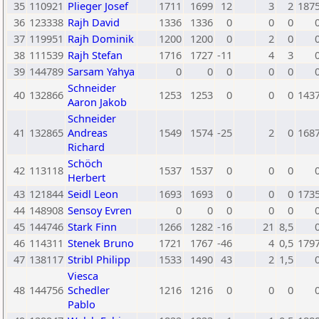
35
110921
Plieger Josef
1711
1699
12
3
2
187
36
123338
Rajh David
1336
1336
0
0
0
37
119951
Rajh Dominik
1200
1200
0
2
0
38
111539
Rajh Stefan
1716
1727
-11
4
3
39
144789
Sarsam Yahya
0
0
0
0
0
Schneider
40
132866
1253
1253
0
0
0
143
Aaron Jakob
Schneider
41
132865
Andreas
1549
1574
-25
2
0
168
Richard
Schöch
42
113118
1537
1537
0
0
0
Herbert
43
121844
Seidl Leon
1693
1693
0
0
0
173
44
148908
Sensoy Evren
0
0
0
0
0
45
144746
Stark Finn
1266
1282
-16
21
8,5
46
114311
Stenek Bruno
1721
1767
-46
4
0,5
179
47
138117
Stribl Philipp
1533
1490
43
2
1,5
Viesca
48
144756
Schedler
1216
1216
0
0
0
Pablo