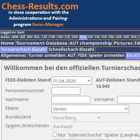
Logged on: Gast
Arabic
ARM
AZE
BIH
BUL
CAT
CHN
CRO
CZE
DEN
ENG
ESP
FAI
FIN
FRA
GER
GRE
INA
I
Home
Tournament-Database
AUT championship
Pictures
F
Turnierschach-Elozahl
Schnellschach-Elozahl
Allgemeines
Turnier anmelden: AUT
FIDE
Spieler anmelden
Elo AU
Willkommen bei den offiziellen Turnierscha
FIDE-Elolisten Stand
AUT-Elolisten Stand
13.945
Personennummer
Nachname
Vorname
Ebene
Bundesland
Spgem./Kreis/Verein
Nur "österreichische" Spieler (Land=A