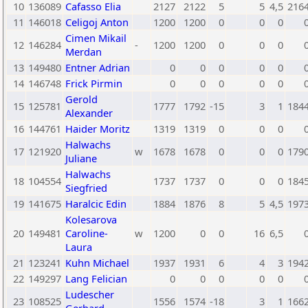
10
136089
Cafasso Elia
2127
2122
5
5
4,5
216
11
146018
Celigoj Anton
1200
1200
0
0
0
Cimen Mikail
12
146284
-
1200
1200
0
0
0
Merdan
13
149480
Entner Adrian
0
0
0
0
0
14
146748
Frick Pirmin
0
0
0
0
0
Gerold
15
125781
1777
1792
-15
3
1
184
Alexander
16
144761
Haider Moritz
1319
1319
0
0
0
Halwachs
17
121920
w
1678
1678
0
0
0
179
Juliane
Halwachs
18
104554
1737
1737
0
0
0
184
Siegfried
19
141675
Haralcic Edin
1884
1876
8
5
4,5
197
Kolesarova
20
149481
Caroline-
w
1200
0
0
16
6,5
Laura
21
123241
Kuhn Michael
1937
1931
6
4
3
194
22
149297
Lang Felician
0
0
0
0
0
Ludescher
23
108525
1556
1574
-18
3
1
166