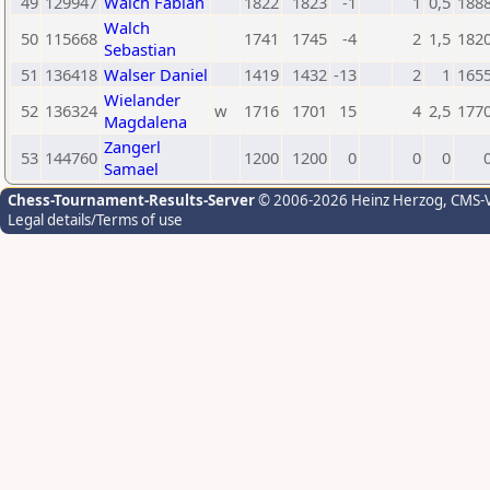
49
129947
Walch Fabian
1822
1823
-1
1
0,5
188
Walch
50
115668
1741
1745
-4
2
1,5
182
Sebastian
51
136418
Walser Daniel
1419
1432
-13
2
1
165
Wielander
52
136324
w
1716
1701
15
4
2,5
177
Magdalena
Zangerl
53
144760
1200
1200
0
0
0
Samael
Chess-Tournament-Results-Server
© 2006-2026 Heinz Herzog
, CMS-
Legal details/Terms of use