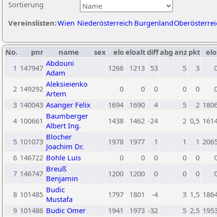
Sortierung
Vereinslisten:
Wien
Niederösterreich
Burgenland
Oberösterrei
No.
pnr
name
sex
elo
eloalt
diff
abg
anz
pkt
elo
Abdouni
1
147947
1266
1213
53
5
3
Adam
Aleksieienko
2
149292
0
0
0
0
0
Artem
3
140043
Asanger Felix
1694
1690
4
5
2
180
Baumberger
4
100661
1438
1462
-24
2
0,5
161
Albert Ing.
Blocher
5
101073
1978
1977
1
1
1
206
Joachim Dr.
6
146722
Bohle Luis
0
0
0
0
0
Breuß
7
146747
1200
1200
0
0
0
Benjamin
Budic
8
101485
1797
1801
-4
3
1,5
186
Mustafa
9
101486
Budic Omer
1941
1973
-32
5
2,5
195