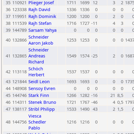
35
110921
Plieger Josef
1711
1699
12
3
2
187
36
123338
Rajh David
1336
1336
0
0
0
37
119951
Rajh Dominik
1200
1200
0
2
0
38
111539
Rajh Stefan
1716
1727
-11
4
3
39
144789
Sarsam Yahya
0
0
0
0
0
Schneider
40
132866
1253
1253
0
0
0
143
Aaron Jakob
Schneider
41
132865
Andreas
1549
1574
-25
2
0
168
Richard
Schöch
42
113118
1537
1537
0
0
0
Herbert
43
121844
Seidl Leon
1693
1693
0
0
0
173
44
148908
Sensoy Evren
0
0
0
0
0
45
144746
Stark Finn
1266
1282
-16
21
8,5
46
114311
Stenek Bruno
1721
1767
-46
4
0,5
179
47
138117
Stribl Philipp
1533
1490
43
2
1,5
Viesca
48
144756
Schedler
1216
1216
0
0
0
Pablo