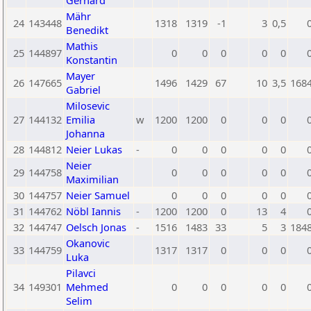
Gerhard
Mähr
24
143448
1318
1319
-1
3
0,5
Benedikt
Mathis
25
144897
0
0
0
0
0
Konstantin
Mayer
26
147665
1496
1429
67
10
3,5
168
Gabriel
Milosevic
27
144132
Emilia
w
1200
1200
0
0
0
Johanna
28
144812
Neier Lukas
-
0
0
0
0
0
Neier
29
144758
0
0
0
0
0
Maximilian
30
144757
Neier Samuel
0
0
0
0
0
31
144762
Nöbl Iannis
-
1200
1200
0
13
4
32
144747
Oelsch Jonas
-
1516
1483
33
5
3
184
Okanovic
33
144759
1317
1317
0
0
0
Luka
Pilavci
34
149301
Mehmed
0
0
0
0
0
Selim