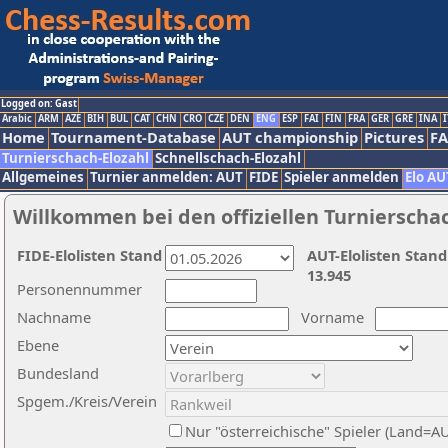
Logged on: Gast
Arabic
ARM
AZE
BIH
BUL
CAT
CHN
CRO
CZE
DEN
ENG
ESP
FAI
FIN
FRA
GER
GRE
INA
I
Home
Tournament-Database
AUT championship
Pictures
F
Turnierschach-Elozahl
Schnellschach-Elozahl
Allgemeines
Turnier anmelden: AUT
FIDE
Spieler anmelden
Elo AU
Willkommen bei den offiziellen Turnierscha
FIDE-Elolisten Stand
AUT-Elolisten Stand
13.945
Personennummer
Nachname
Vorname
Ebene
Bundesland
Spgem./Kreis/Verein
Nur "österreichische" Spieler (Land=A