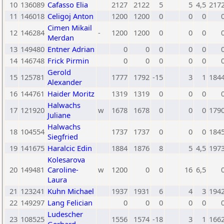
10
136089
Cafasso Elia
2127
2122
5
5
4,5
217
11
146018
Celigoj Anton
1200
1200
0
0
0
Cimen Mikail
12
146284
-
1200
1200
0
0
0
Merdan
13
149480
Entner Adrian
0
0
0
0
0
14
146748
Frick Pirmin
0
0
0
0
0
Gerold
15
125781
1777
1792
-15
3
1
184
Alexander
16
144761
Haider Moritz
1319
1319
0
0
0
Halwachs
17
121920
w
1678
1678
0
0
0
179
Juliane
Halwachs
18
104554
1737
1737
0
0
0
184
Siegfried
19
141675
Haralcic Edin
1884
1876
8
5
4,5
197
Kolesarova
20
149481
Caroline-
w
1200
0
0
16
6,5
Laura
21
123241
Kuhn Michael
1937
1931
6
4
3
194
22
149297
Lang Felician
0
0
0
0
0
Ludescher
23
108525
1556
1574
-18
3
1
166