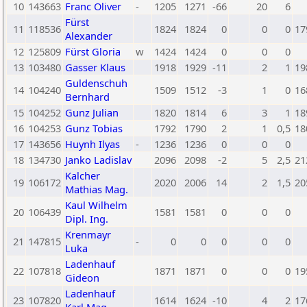
10
143663
Franc Oliver
-
1205
1271
-66
20
6
Fürst
11
118536
1824
1824
0
0
0
17
Alexander
12
125809
Fürst Gloria
w
1424
1424
0
0
0
13
103480
Gasser Klaus
1918
1929
-11
2
1
19
Guldenschuh
14
104240
1509
1512
-3
1
0
16
Bernhard
15
104252
Gunz Julian
1820
1814
6
3
1
18
16
104253
Gunz Tobias
1792
1790
2
1
0,5
18
17
143656
Huynh Ilyas
-
1236
1236
0
0
0
18
134730
Janko Ladislav
2096
2098
-2
5
2,5
21
Kalcher
19
106172
2020
2006
14
2
1,5
20
Mathias Mag.
Kaul Wilhelm
20
106439
1581
1581
0
0
0
Dipl. Ing.
Krenmayr
21
147815
-
0
0
0
0
0
Luka
Ladenhauf
22
107818
1871
1871
0
0
0
19
Gideon
Ladenhauf
23
107820
1614
1624
-10
4
2
17