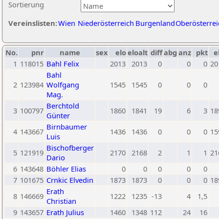
Sortierung
Vereinslisten:
Wien
Niederösterreich
Burgenland
Oberösterrei
No.
pnr
name
sex
elo
eloalt
diff
abg
anz
pkt
e
1
118015
Bahl Felix
2013
2013
0
0
0
20
Bahl
2
123984
Wolfgang
1545
1545
0
0
0
Mag.
Berchtold
3
100797
1860
1841
19
6
3
18
Günter
Birnbaumer
4
143667
1436
1436
0
0
0
15
Luis
Bischofberger
5
121919
2170
2168
2
1
1
21
Dario
6
143648
Böhler Elias
0
0
0
0
0
7
101675
Crnkic Elvedin
1873
1873
0
0
0
18
Erath
8
146669
1222
1235
-13
4
1,5
Christian
9
143657
Erath Julius
1460
1348
112
24
16