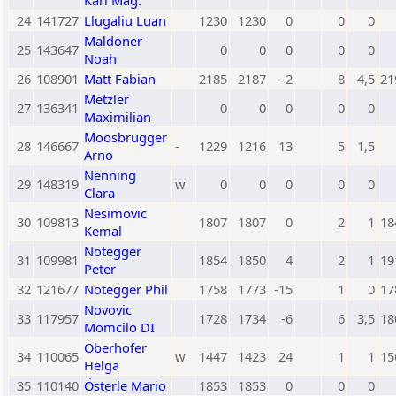
Karl Mag.
24
141727
Llugaliu Luan
1230
1230
0
0
0
Maldoner
25
143647
0
0
0
0
0
Noah
26
108901
Matt Fabian
2185
2187
-2
8
4,5
21
Metzler
27
136341
0
0
0
0
0
Maximilian
Moosbrugger
28
146667
-
1229
1216
13
5
1,5
Arno
Nenning
29
148319
w
0
0
0
0
0
Clara
Nesimovic
30
109813
1807
1807
0
2
1
18
Kemal
Notegger
31
109981
1854
1850
4
2
1
19
Peter
32
121677
Notegger Phil
1758
1773
-15
1
0
17
Novovic
33
117957
1728
1734
-6
6
3,5
18
Momcilo DI
Oberhofer
34
110065
w
1447
1423
24
1
1
15
Helga
35
110140
Österle Mario
1853
1853
0
0
0