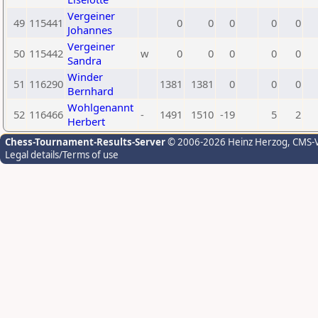
Vergeiner
49
115441
0
0
0
0
0
Johannes
Vergeiner
50
115442
w
0
0
0
0
0
Sandra
Winder
51
116290
1381
1381
0
0
0
Bernhard
Wohlgenannt
52
116466
-
1491
1510
-19
5
2
Herbert
Chess-Tournament-Results-Server
© 2006-2026 Heinz Herzog
, CMS-
Legal details/Terms of use