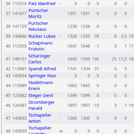
36
110316
Palz Manfred
-
0
0
0
0
0
Purtscher
37
141677
1351
1351
0
0
0
Moritz
Purtscher
38
141729
1238
1238
0
0
0
Nikolaus
39
146846
Rücker Lukas
-
1326
1250
76
6
3,5
15
Schapmann
40
112555
1647
1648
-1
3
1
17
Fridolin
Scharinger
41
148151
1645
1509
136
25
17,5
18
Carlos
42
113891
Spandl Alfred
1741
1704
37
6
5
43
143654
Springer Noa
0
0
0
0
0
Stadelmann
44
113989
1665
1665
0
0
0
Erwin
45
125682
Steger Gerd
1399
1399
0
0
0
Stromberger
46
124387
1897
1907
-10
3
1
19
Harald
Tschapeller
47
143653
-
1200
1200
0
0
0
Anton
Tschapeller
48
143659
w
0
0
0
0
0
Liselotte