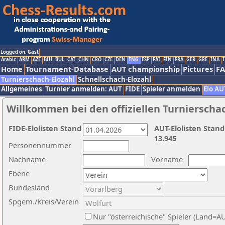
Logged on: Gast
Arabic
ARM
AZE
BIH
BUL
CAT
CHN
CRO
CZE
DEN
ENG
ESP
FAI
FIN
FRA
GER
GRE
INA
I
Home
Tournament-Database
AUT championship
Pictures
F
Turnierschach-Elozahl
Schnellschach-Elozahl
Allgemeines
Turnier anmelden: AUT
FIDE
Spieler anmelden
Elo AU
Willkommen bei den offiziellen Turnierscha
FIDE-Elolisten Stand
AUT-Elolisten Stand
13.945
Personennummer
Nachname
Vorname
Ebene
Bundesland
Spgem./Kreis/Verein
Nur "österreichische" Spieler (Land=A