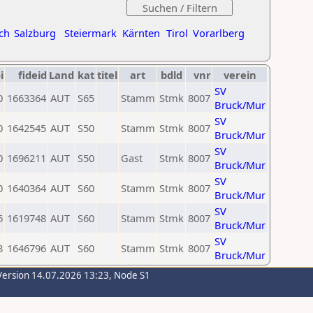
ch
Salzburg
Steiermark
Kärnten
Tirol
Vorarlberg
i
fideid
Land
kat
titel
art
bdld
vnr
verein
SV
0
1663364
AUT
S65
Stamm
Stmk
8007
Bruck/Mur
SV
0
1642545
AUT
S50
Stamm
Stmk
8007
Bruck/Mur
SV
0
1696211
AUT
S50
Gast
Stmk
8007
Bruck/Mur
SV
0
1640364
AUT
S60
Stamm
Stmk
8007
Bruck/Mur
SV
6
1619748
AUT
S60
Stamm
Stmk
8007
Bruck/Mur
SV
8
1646796
AUT
S60
Stamm
Stmk
8007
Bruck/Mur
Version 14.07.2026 13:23, Node S1