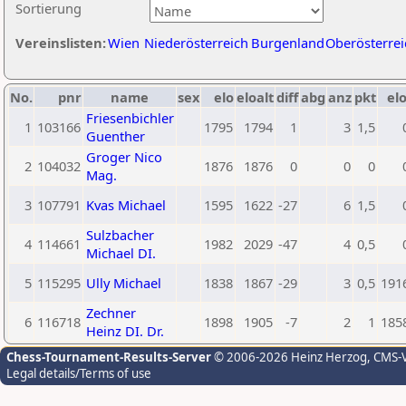
Sortierung
Vereinslisten:
Wien
Niederösterreich
Burgenland
Oberösterrei
No.
pnr
name
sex
elo
eloalt
diff
abg
anz
pkt
elo
Friesenbichler
1
103166
1795
1794
1
3
1,5
Guenther
Groger Nico
2
104032
1876
1876
0
0
0
Mag.
3
107791
Kvas Michael
1595
1622
-27
6
1,5
Sulzbacher
4
114661
1982
2029
-47
4
0,5
Michael DI.
5
115295
Ully Michael
1838
1867
-29
3
0,5
191
Zechner
6
116718
1898
1905
-7
2
1
185
Heinz DI. Dr.
Chess-Tournament-Results-Server
© 2006-2026 Heinz Herzog
, CMS-
Legal details/Terms of use