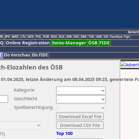
Servert
TA
JPN
MKD
LTU
NED
POL
POR
ROU
RUS
SRB
SVK
SWE
TUR
UKR
VIE
FontSize:11pt
AQ
Online Registration
Swiss-Manager
ÖSB
FIDE
T
Elo Vorschau
Elo FIDE
ch-Elozahlen des ÖSB
 01.04.2025, letzte Änderung am 08.04.2025 09:23, gewertete P
Kategorie
Geschlecht
Spielberechtigung
Top 100
UT)