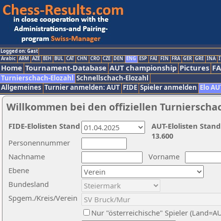
Logged on: Gast
Arabic
ARM
AZE
BIH
BUL
CAT
CHN
CRO
CZE
DEN
ENG
ESP
FAI
FIN
FRA
GER
GRE
INA
I
Home
Tournament-Database
AUT championship
Pictures
F
Turnierschach-Elozahl
Schnellschach-Elozahl
Allgemeines
Turnier anmelden: AUT
FIDE
Spieler anmelden
Elo AU
Willkommen bei den offiziellen Turnierscha
FIDE-Elolisten Stand
AUT-Elolisten Stand
13.600
Personennummer
Nachname
Vorname
Ebene
Bundesland
Spgem./Kreis/Verein
Nur "österreichische" Spieler (Land=A