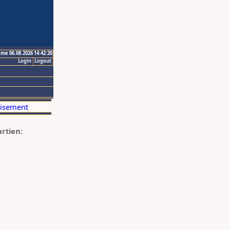
ime 06.08.2026 14:42:20
Login
Logout
artien: