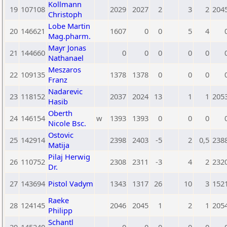
Kollmann
19
107108
2029
2027
2
3
2
204
Christoph
Lobe Martin
20
146621
1607
0
0
5
4
Mag.pharm.
Mayr Jonas
21
144660
0
0
0
0
0
Nathanael
Meszaros
22
109135
1378
1378
0
0
0
Franz
Nadarevic
23
118152
2037
2024
13
1
1
205
Hasib
Oberth
24
146154
w
1393
1393
0
0
0
Nicole Bsc.
Ostovic
25
142914
2398
2403
-5
2
0,5
238
Matija
Pilaj Herwig
26
110752
2308
2311
-3
4
2
232
Dr.
27
143694
Pistol Vadym
1343
1317
26
10
3
152
Raeke
28
124145
2046
2045
1
2
1
205
Philipp
Schantl