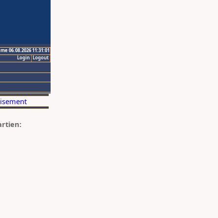
ime 06.08.2026 11:31:01
Login
Logout
artien: