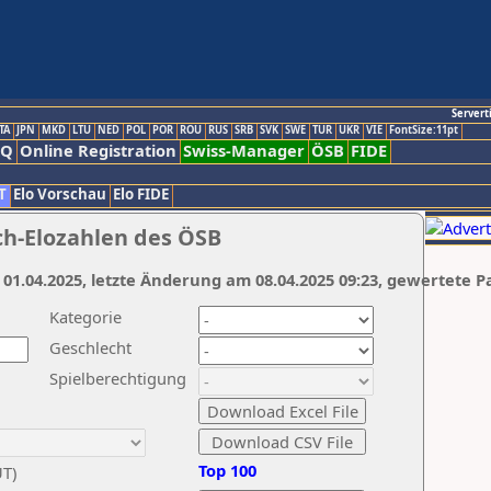
Servert
TA
JPN
MKD
LTU
NED
POL
POR
ROU
RUS
SRB
SVK
SWE
TUR
UKR
VIE
FontSize:11pt
AQ
Online Registration
Swiss-Manager
ÖSB
FIDE
T
Elo Vorschau
Elo FIDE
ch-Elozahlen des ÖSB
 01.04.2025, letzte Änderung am 08.04.2025 09:23, gewertete P
Kategorie
Geschlecht
Spielberechtigung
Top 100
UT)