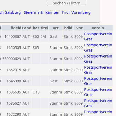
ch
Salzburg
Steiermark
Kärnten
Tirol
Vorarlberg
i
fideid
Land
kat
titel
art
bdld
vnr
verein
Postsportverein
6
14400367
AUT
S60
IM
Gast
Stmk
8009
Graz
Postsportverein
8
1650505
AUT
S65
Stamm
Stmk
8009
Graz
Postsportverein
0
530000629
AUT
Stamm
Stmk
8009
Graz
Postsportverein
2
1652915
AUT
Stamm
Stmk
8009
Graz
Postsportverein
9
1645900
AUT
Gast
Stmk
8009
Graz
Postsportverein
0
1685635
AUT
U18
Stamm
Stmk
8009
Graz
Postsportverein
0
1685627
AUT
Stamm
Stmk
8009
Graz
Postsportverein
0
1672290
AUT
Stamm
Stmk
8009