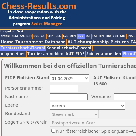
Logged on: Gast
Arabic
ARM
AZE
BIH
BUL
CAT
CHN
CRO
CZE
DEN
ENG
ESP
FAI
FIN
FRA
GER
GRE
INA
I
Home
Tournament-Database
AUT championship
Pictures
F
Turnierschach-Elozahl
Schnellschach-Elozahl
Allgemeines
Turnier anmelden: AUT
FIDE
Spieler anmelden
Elo AU
Willkommen bei den offiziellen Turnierscha
FIDE-Elolisten Stand
AUT-Elolisten Stand
13.600
Personennummer
Nachname
Vorname
Ebene
Bundesland
Spgem./Kreis/Verein
Nur "österreichische" Spieler (Land=A