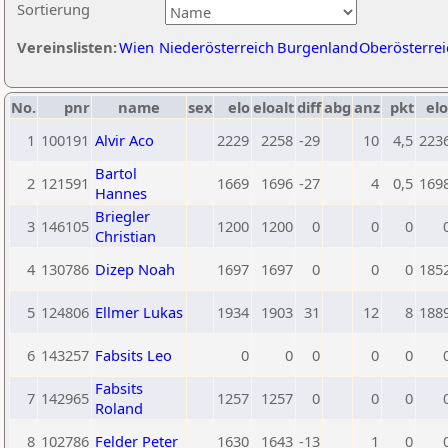
Sortierung
Vereinslisten:
Wien
Niederösterreich
Burgenland
Oberösterrei
No.
pnr
name
sex
elo
eloalt
diff
abg
anz
pkt
elo
1
100191
Alvir Aco
2229
2258
-29
10
4,5
223
Bartol
2
121591
1669
1696
-27
4
0,5
169
Hannes
Briegler
3
146105
1200
1200
0
0
0
Christian
4
130786
Dizep Noah
1697
1697
0
0
0
185
5
124806
Ellmer Lukas
1934
1903
31
12
8
188
6
143257
Fabsits Leo
0
0
0
0
0
Fabsits
7
142965
1257
1257
0
0
0
Roland
8
102786
Felder Peter
1630
1643
-13
1
0