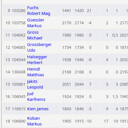
Fuchs
9
103286
1441
1420
21
1
1
Robert Mag.
Goessler
10
103758
2170
2174
-4
2
1
217
Markus
Gross
11
104062
1980
1980
0
1
0,5
202
Michael
Grossberger
12
104065
1734
1734
0
0
0
181
Udo
Halsegger
13
104544
1938
1946
-8
4
1
203
Herbert
Heindl
14
130438
2168
2168
0
0
0
219
Matthias
Jakits
15
105861
2051
2044
7
5
3
208
Leopold
Jud
16
106045
1924
1924
0
3
1,5
194
Karlheinz
17
118915
Kien James
1843
1846
-3
9
4
187
Koban
18
106890
1905
1915
-10
17
10
191
Markus