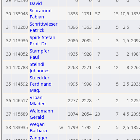
29
145240
0
0
0
0
0
David
Schramml
30
133948
1838
1781
57
15
10,5
183
Fabian
Schrittwieser
31
113260
1396
1363
33
5
2,5
Patrick
Spirk Stefan
32
113936
2086
2085
1
3
1,5
209
Prof. Dr.
Stampfer
33
114052
1935
1928
7
3
2
198
Paul
Steindl
34
120783
2268
2271
-3
12
8
226
Johannes
Stueckler
35
114592
Ferdinand
1995
1998
-3
5
2,5
203
Mag.
Vrban
36
146517
2277
2278
-1
2
1
225
Mladen
Waldmann
37
115689
2074
2054
20
7
4,5
209
Gerald
Wegan
38
133935
w
1799
1792
7
5
2,5
185
Barbara
Zangger