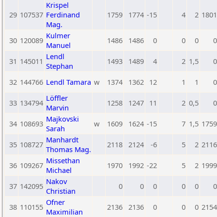
Krispel
29
107537
Ferdinand
1759
1774
-15
4
2
1801
Mag.
Kulmer
30
120089
1486
1486
0
0
0
0
Manuel
Lendl
31
145011
1493
1489
4
2
1,5
0
Stephan
32
144766
Lendl Tamara
w
1374
1362
12
1
1
0
Löffler
33
134794
1258
1247
11
2
0,5
0
Marvin
Majkovski
34
108693
w
1609
1624
-15
7
1,5
1759
Sarah
Manhardt
35
108727
2118
2124
-6
5
2
2116
Thomas Mag.
Missethan
36
109267
1970
1992
-22
5
2
1999
Michael
Nakov
37
142095
0
0
0
0
0
0
Christian
Ofner
38
110155
2136
2136
0
0
0
2154
Maximilian