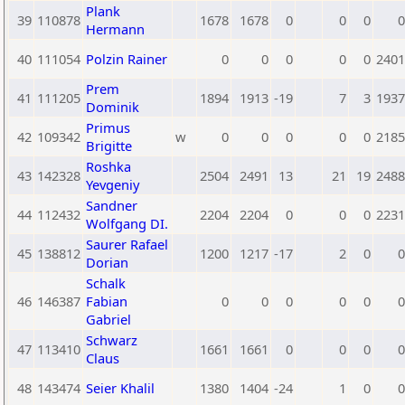
Plank
39
110878
1678
1678
0
0
0
0
Hermann
40
111054
Polzin Rainer
0
0
0
0
0
2401
Prem
41
111205
1894
1913
-19
7
3
1937
Dominik
Primus
42
109342
w
0
0
0
0
0
2185
Brigitte
Roshka
43
142328
2504
2491
13
21
19
2488
Yevgeniy
Sandner
44
112432
2204
2204
0
0
0
2231
Wolfgang DI.
Saurer Rafael
45
138812
1200
1217
-17
2
0
0
Dorian
Schalk
46
146387
Fabian
0
0
0
0
0
0
Gabriel
Schwarz
47
113410
1661
1661
0
0
0
0
Claus
48
143474
Seier Khalil
1380
1404
-24
1
0
0