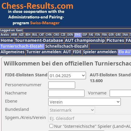
Logged on: Gast
Arabic
ARM
AZE
BIH
BUL
CAT
CHN
CRO
CZE
DEN
ENG
ESP
FAI
FIN
FRA
GER
GRE
INA
I
Home
Tournament-Database
AUT championship
Pictures
F
Turnierschach-Elozahl
Schnellschach-Elozahl
Allgemeines
Turnier anmelden: AUT
FIDE
Spieler anmelden
Elo AU
Willkommen bei den offiziellen Turnierscha
FIDE-Elolisten Stand
AUT-Elolisten Stand
13.600
Personennummer
Nachname
Vorname
Ebene
Bundesland
Spgem./Kreis/Verein
Nur "österreichische" Spieler (Land=A