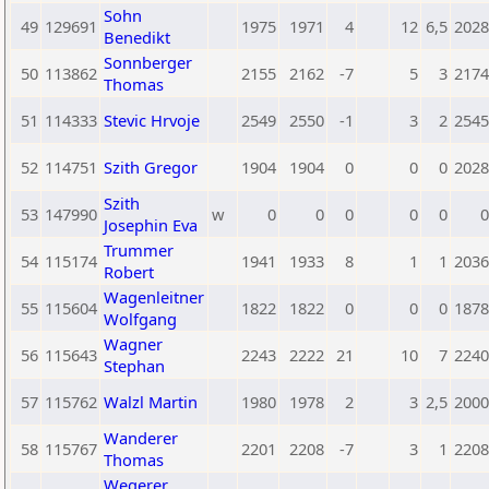
Sohn
49
129691
1975
1971
4
12
6,5
2028
Benedikt
Sonnberger
50
113862
2155
2162
-7
5
3
2174
Thomas
51
114333
Stevic Hrvoje
2549
2550
-1
3
2
2545
52
114751
Szith Gregor
1904
1904
0
0
0
2028
Szith
53
147990
w
0
0
0
0
0
0
Josephin Eva
Trummer
54
115174
1941
1933
8
1
1
2036
Robert
Wagenleitner
55
115604
1822
1822
0
0
0
1878
Wolfgang
Wagner
56
115643
2243
2222
21
10
7
2240
Stephan
57
115762
Walzl Martin
1980
1978
2
3
2,5
2000
Wanderer
58
115767
2201
2208
-7
3
1
2208
Thomas
Wegerer