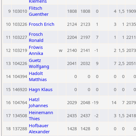
Klemens
Flitsch
9
103010
1808
1808
0
4
1,5
1909
Guenther
10
103226
Frosch Erich
2124
2123
1
3
1
2135
Frosch
11
103227
2204
2197
7
1
1
2211
Ronald
Fröwis
12
103219
w
2140
2141
-1
2
1,5
2073
Annika
Guetz
13
104226
2041
2032
9
7
2,5
2051
Wolfgang
Hadolt
14
104394
0
0
0
0
0
0
Matthias
15
146920
Hagn Klaus
0
0
0
0
0
0
Hatzl
16
104764
2029
2048
-19
14
7
2079
Johannes
Heinemann
17
134508
2435
2437
-2
3
1,5
2418
Thies
Hofbauer
18
137288
1428
1428
0
0
0
0
Alexander