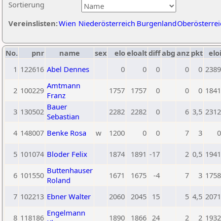
Sortierung
Vereinslisten:
Wien
Niederösterreich
Burgenland
Oberösterrei
No.
pnr
name
sex
elo
eloalt
diff
abg
anz
pkt
elo
1
122616
Abel Dennes
0
0
0
0
0
2389
Amtmann
2
100229
1757
1757
0
0
0
1841
Franz
Bauer
3
130502
2282
2282
0
6
3,5
2312
Sebastian
4
148007
Benke Rosa
w
1200
0
0
7
3
0
5
101074
Bloder Felix
1874
1891
-17
2
0,5
1941
Buttenhauser
6
101550
1671
1675
-4
7
3
1758
Roland
7
102213
Ebner Walter
2060
2045
15
5
4,5
2071
Engelmann
8
118186
1890
1866
24
2
2
1932