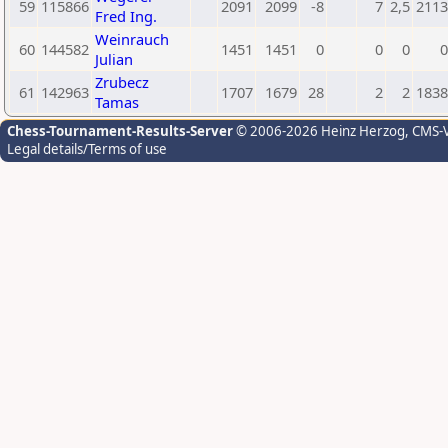
59
115866
2091
2099
-8
7
2,5
2113
Fred Ing.
Weinrauch
60
144582
1451
1451
0
0
0
0
Julian
Zrubecz
61
142963
1707
1679
28
2
2
1838
Tamas
Chess-Tournament-Results-Server
© 2006-2026 Heinz Herzog
, CMS-
Legal details/Terms of use