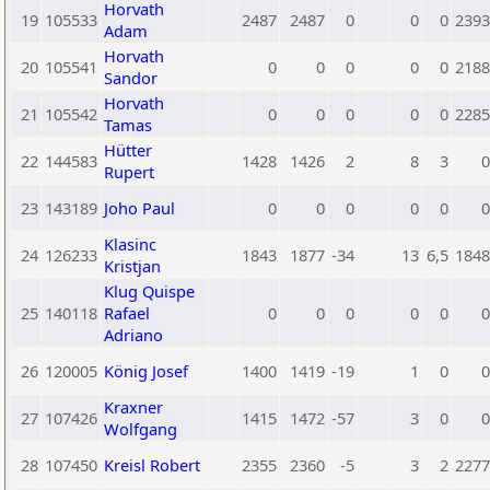
Horvath
19
105533
2487
2487
0
0
0
2393
Adam
Horvath
20
105541
0
0
0
0
0
2188
Sandor
Horvath
21
105542
0
0
0
0
0
2285
Tamas
Hütter
22
144583
1428
1426
2
8
3
0
Rupert
23
143189
Joho Paul
0
0
0
0
0
0
Klasinc
24
126233
1843
1877
-34
13
6,5
1848
Kristjan
Klug Quispe
25
140118
Rafael
0
0
0
0
0
0
Adriano
26
120005
König Josef
1400
1419
-19
1
0
0
Kraxner
27
107426
1415
1472
-57
3
0
0
Wolfgang
28
107450
Kreisl Robert
2355
2360
-5
3
2
2277