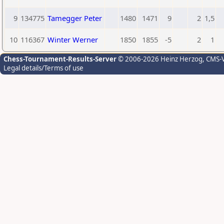
9
134775
Tamegger Peter
1480
1471
9
2
1,5
10
116367
Winter Werner
1850
1855
-5
2
1
Chess-Tournament-Results-Server
© 2006-2026 Heinz Herzog
, CMS-
Legal details/Terms of use