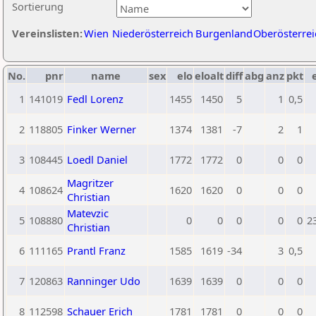
Sortierung
Vereinslisten:
Wien
Niederösterreich
Burgenland
Oberösterrei
No.
pnr
name
sex
elo
eloalt
diff
abg
anz
pkt
1
141019
Fedl Lorenz
1455
1450
5
1
0,5
2
118805
Finker Werner
1374
1381
-7
2
1
3
108445
Loedl Daniel
1772
1772
0
0
0
Magritzer
4
108624
1620
1620
0
0
0
Christian
Matevzic
5
108880
0
0
0
0
0
2
Christian
6
111165
Prantl Franz
1585
1619
-34
3
0,5
7
120863
Ranninger Udo
1639
1639
0
0
0
8
112598
Schauer Erich
1781
1781
0
0
0