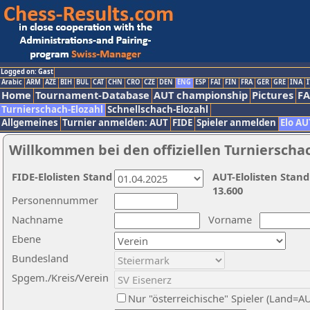
Logged on: Gast
Arabic
ARM
AZE
BIH
BUL
CAT
CHN
CRO
CZE
DEN
ENG
ESP
FAI
FIN
FRA
GER
GRE
INA
I
Home
Tournament-Database
AUT championship
Pictures
F
Turnierschach-Elozahl
Schnellschach-Elozahl
Allgemeines
Turnier anmelden: AUT
FIDE
Spieler anmelden
Elo AU
Willkommen bei den offiziellen Turnierscha
FIDE-Elolisten Stand
AUT-Elolisten Stand
13.600
Personennummer
Nachname
Vorname
Ebene
Bundesland
Spgem./Kreis/Verein
Nur "österreichische" Spieler (Land=A