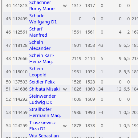
Schachner
44
141813
w
1317
1317
0
0
0
Romy Marie
Schade
45
112499
0
0
0
0
0
21
Wolfgang DI.
Scharf
46
112561
1561
1561
0
4
2
16
Manfred
Schein
47
118128
1901
1858
43
9
6,5
18
Alexander
Schein Karl-
48
112666
2119
2114
5
9
6,5
21
Heinz Mag.
Schein
49
118010
1931
1932
-1
8
5,5
18
Leopold
50
137503
Seidler Felix
1528
1528
0
0
0
51
141686
Shibata Misaki
w
1826
1860
-34
12
6,5
18
Steinwender
52
114292
1609
1609
0
0
0
Ludwig Dr.
Strallhofer
53
114459
1986
1990
-4
1
0,5
20
Hermann Mag.
Truszkiewicz
54
124259
w
1878
1878
0
1
0,5
19
Eliza DI
Vita Sebastian