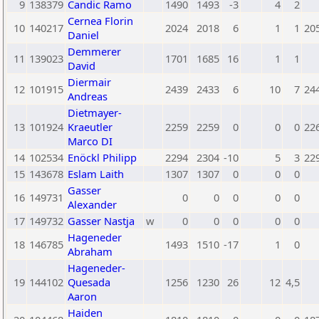
9
138379
Candic Ramo
1490
1493
-3
4
2
Cernea Florin
10
140217
2024
2018
6
1
1
20
Daniel
Demmerer
11
139023
1701
1685
16
1
1
David
Diermair
12
101915
2439
2433
6
10
7
24
Andreas
Dietmayer-
13
101924
Kraeutler
2259
2259
0
0
0
22
Marco DI
14
102534
Enöckl Philipp
2294
2304
-10
5
3
22
15
143678
Eslam Laith
1307
1307
0
0
0
Gasser
16
149731
0
0
0
0
0
Alexander
17
149732
Gasser Nastja
w
0
0
0
0
0
Hageneder
18
146785
1493
1510
-17
1
0
Abraham
Hageneder-
19
144102
Quesada
1256
1230
26
12
4,5
Aaron
Haiden