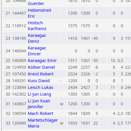
20
104468
1810
1810
0
0
0
18
Guenter
Hebenstreit
21
144467
1200
1200
0
0
0
Eric
Hoitsch
22
118912
1575
1575
0
0
0
Karlheinz
Karaagac
23
138199
1416
1461
-45
9
3
15
Deniz
Karaagac
24
140044
0
0
0
0
0
Dincer
25
140409
Karaagac Emir
1311
1361
-50
10
3,5
26
124959
Kölber Daniel
2249
2257
-8
8
4
22
27
107450
Kreisl Robert
2324
2326
-2
5
3
22
28
149291
Kuss David
-
1200
0
0
8
1
29
123844
Leisch Lukas
2434
2427
7
11
8
24
30
142302
Li Jun Liang
1305
1305
0
0
0
Li Jun Xuan
31
143867
w
1200
1200
0
0
0
Jennifer
32
108594
Mach Robert
1844
1839
5
4
2,5
18
Martetschläger
33
120680
w
1653
1631
22
4
2,5
17
Maria