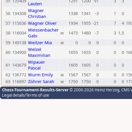
55
135409
1291
1200
91
3
3
Lauten
Wagner
56
134308
1338
1341
-3
1
0
Christian
57
115636
Wagner Oliver
1934
1955
-21
7
4
19
Weissenbacher
58
116004
w
1473
1480
-7
3
1,5
Gabi
59
149138
Weitzer Mia
w
0
0
0
0
0
Welzel
60
134900
1655
1655
0
0
0
16
Maximilian
Wipauer
61
143679
1605
1605
0
0
0
Pascal
62
136772
Wurm Emily
w
1567
1567
0
0
0
15
63
116897
Zöhrer Sarah
w
1750
1750
0
0
0
17
Chess-Tournament-Results-Server
© 2006-2026 Heinz Herzog
, CMS-
Legal details/Terms of use