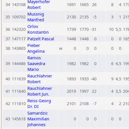
Mayerhofer
34
143108
1691
1665
26
8
4
17
Robert
Mussnig
35
109702
2130
2135
-5
3
1
21
Manfred
Orlov
36
142320
1739
1770
-31
10
5,5
17
Konstantin
37
147117
Patzelt Pascal
1448
1448
0
0
0
16
Pieber
38
143865
w
0
0
0
0
0
Angelina
Ramos
39
144486
Saavedra
1982
1982
0
6
4,5
19
Mario
Rauchlahner
40
111639
1893
1933
-40
9
4,5
19
Robert
Rauchlahner
41
111640
2019
1997
22
4
3,5
20
Robert Jun.
Reiss Georg
42
111810
2101
2108
-7
4
2
21
Dr. DI
Samardzic
43
145618
Maximilian
0
0
0
0
0
Johannes