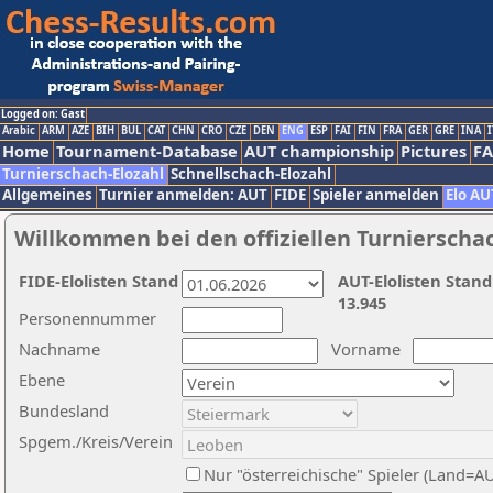
Logged on: Gast
Arabic
ARM
AZE
BIH
BUL
CAT
CHN
CRO
CZE
DEN
ENG
ESP
FAI
FIN
FRA
GER
GRE
INA
I
Home
Tournament-Database
AUT championship
Pictures
F
Turnierschach-Elozahl
Schnellschach-Elozahl
Allgemeines
Turnier anmelden: AUT
FIDE
Spieler anmelden
Elo AU
Willkommen bei den offiziellen Turnierscha
FIDE-Elolisten Stand
AUT-Elolisten Stand
13.945
Personennummer
Nachname
Vorname
Ebene
Bundesland
Spgem./Kreis/Verein
Nur "österreichische" Spieler (Land=A