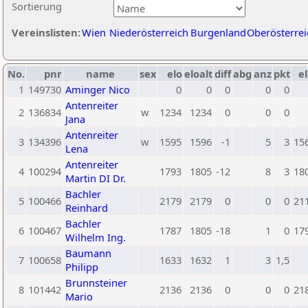
Sortierung
Vereinslisten:
Wien
Niederösterreich
Burgenland
Oberösterrei
No.
pnr
name
sex
elo
eloalt
diff
abg
anz
pkt
el
1
149730
Aminger Nico
0
0
0
0
0
Antenreiter
2
136834
w
1234
1234
0
0
0
Jana
Antenreiter
3
134396
w
1595
1596
-1
5
3
15
Lena
Antenreiter
4
100294
1793
1805
-12
8
3
18
Martin DI Dr.
Bachler
5
100466
2179
2179
0
0
0
21
Reinhard
Bachler
6
100467
1787
1805
-18
1
0
17
Wilhelm Ing.
Baumann
7
100658
1633
1632
1
3
1,5
Philipp
Brunnsteiner
8
101442
2136
2136
0
0
0
21
Mario