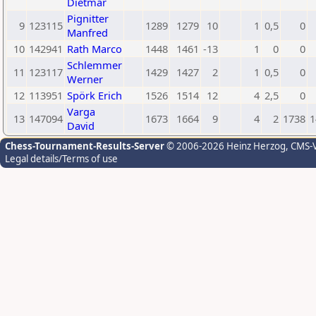
Dietmar
Pignitter
9
123115
1289
1279
10
1
0,5
0
Manfred
10
142941
Rath Marco
1448
1461
-13
1
0
0
Schlemmer
11
123117
1429
1427
2
1
0,5
0
Werner
12
113951
Spörk Erich
1526
1514
12
4
2,5
0
Varga
13
147094
1673
1664
9
4
2
1738
1
David
Chess-Tournament-Results-Server
© 2006-2026 Heinz Herzog
, CMS-
Legal details/Terms of use