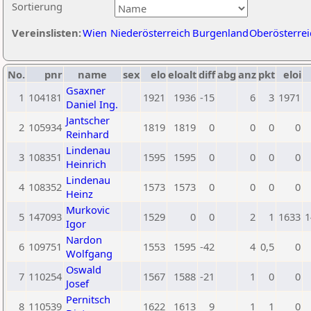
Sortierung
Vereinslisten:
Wien
Niederösterreich
Burgenland
Oberösterrei
No.
pnr
name
sex
elo
eloalt
diff
abg
anz
pkt
eloi
Gsaxner
1
104181
1921
1936
-15
6
3
1971
Daniel Ing.
Jantscher
2
105934
1819
1819
0
0
0
0
Reinhard
Lindenau
3
108351
1595
1595
0
0
0
0
Heinrich
Lindenau
4
108352
1573
1573
0
0
0
0
Heinz
Murkovic
5
147093
1529
0
0
2
1
1633
1
Igor
Nardon
6
109751
1553
1595
-42
4
0,5
0
Wolfgang
Oswald
7
110254
1567
1588
-21
1
0
0
Josef
Pernitsch
8
110539
1622
1613
9
1
1
0