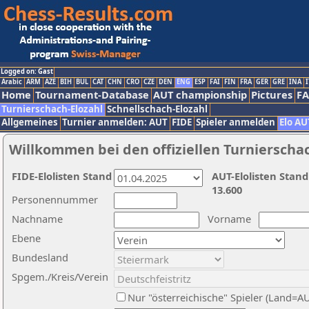
Logged on: Gast
Arabic
ARM
AZE
BIH
BUL
CAT
CHN
CRO
CZE
DEN
ENG
ESP
FAI
FIN
FRA
GER
GRE
INA
I
Home
Tournament-Database
AUT championship
Pictures
F
Turnierschach-Elozahl
Schnellschach-Elozahl
Allgemeines
Turnier anmelden: AUT
FIDE
Spieler anmelden
Elo AU
Willkommen bei den offiziellen Turnierscha
FIDE-Elolisten Stand
AUT-Elolisten Stand
13.600
Personennummer
Nachname
Vorname
Ebene
Bundesland
Spgem./Kreis/Verein
Nur "österreichische" Spieler (Land=A