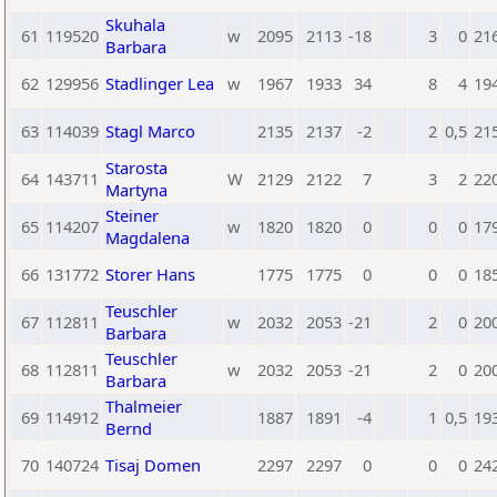
Skuhala
61
119520
w
2095
2113
-18
3
0
21
Barbara
62
129956
Stadlinger Lea
w
1967
1933
34
8
4
19
63
114039
Stagl Marco
2135
2137
-2
2
0,5
21
Starosta
64
143711
W
2129
2122
7
3
2
22
Martyna
Steiner
65
114207
w
1820
1820
0
0
0
17
Magdalena
66
131772
Storer Hans
1775
1775
0
0
0
18
Teuschler
67
112811
w
2032
2053
-21
2
0
20
Barbara
Teuschler
68
112811
w
2032
2053
-21
2
0
20
Barbara
Thalmeier
69
114912
1887
1891
-4
1
0,5
19
Bernd
70
140724
Tisaj Domen
2297
2297
0
0
0
24