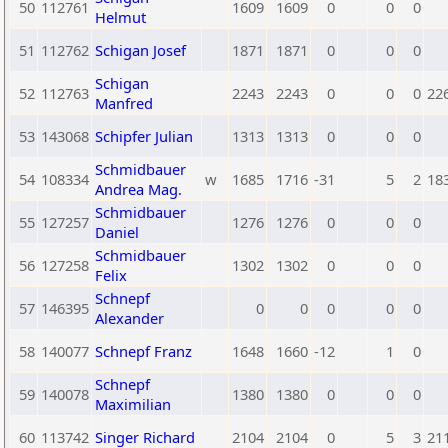
50
112761
1609
1609
0
0
0
Helmut
51
112762
Schigan Josef
1871
1871
0
0
0
Schigan
52
112763
2243
2243
0
0
0
22
Manfred
53
143068
Schipfer Julian
1313
1313
0
0
0
Schmidbauer
54
108334
w
1685
1716
-31
5
2
18
Andrea Mag.
Schmidbauer
55
127257
1276
1276
0
0
0
Daniel
Schmidbauer
56
127258
1302
1302
0
0
0
Felix
Schnepf
57
146395
0
0
0
0
0
Alexander
58
140077
Schnepf Franz
1648
1660
-12
1
0
Schnepf
59
140078
1380
1380
0
0
0
Maximilian
60
113742
Singer Richard
2104
2104
0
5
3
21