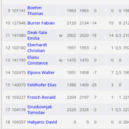
Boehm
9
101141
1963
1963
0
0
0
19
Thomas
10
127948
Burrer Fabian
2120
2134
-14
15
8
21
Deak-Sala
11
141080
w
2002
2020
-18
14
6,5
21
Emilia
Eberhardt
12
102180
1951
1953
-2
1
0,5
19
Christian
Eliasu
13
141795
w
1470
1470
0
0
0
Constance
14
102475
Elpons Walter
1951
1958
-7
7
2,5
19
15
140079
Feldhofer Elias
1380
1409
-29
3
0
16
103227
Frosch Ronald
2204
2197
7
1
1
22
Gruskovnjak
17
104178
2326
2328
-2
1
0,5
22
Tomislav
18
104357
Habjanic David
0
0
0
0
0
20