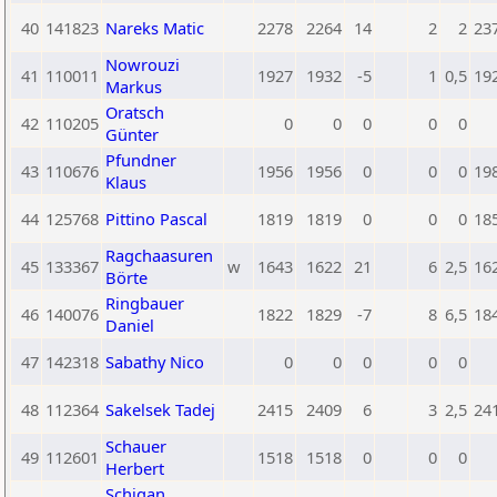
40
141823
Nareks Matic
2278
2264
14
2
2
23
Nowrouzi
41
110011
1927
1932
-5
1
0,5
19
Markus
Oratsch
42
110205
0
0
0
0
0
Günter
Pfundner
43
110676
1956
1956
0
0
0
19
Klaus
44
125768
Pittino Pascal
1819
1819
0
0
0
18
Ragchaasuren
45
133367
w
1643
1622
21
6
2,5
16
Börte
Ringbauer
46
140076
1822
1829
-7
8
6,5
18
Daniel
47
142318
Sabathy Nico
0
0
0
0
0
48
112364
Sakelsek Tadej
2415
2409
6
3
2,5
24
Schauer
49
112601
1518
1518
0
0
0
Herbert
Schigan