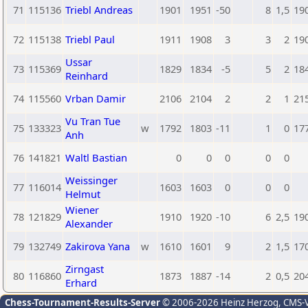
71
115136
Triebl Andreas
1901
1951
-50
8
1,5
19
72
115138
Triebl Paul
1911
1908
3
3
2
19
Ussar
73
115369
1829
1834
-5
5
2
18
Reinhard
74
115560
Vrban Damir
2106
2104
2
2
1
21
Vu Tran Tue
75
133323
w
1792
1803
-11
1
0
17
Anh
76
141821
Waltl Bastian
0
0
0
0
0
Weissinger
77
116014
1603
1603
0
0
0
Helmut
Wiener
78
121829
1910
1920
-10
6
2,5
19
Alexander
79
132749
Zakirova Yana
w
1610
1601
9
2
1,5
17
Zirngast
80
116860
1873
1887
-14
2
0,5
20
Erhard
Chess-Tournament-Results-Server
© 2006-2026 Heinz Herzog
, CMS-