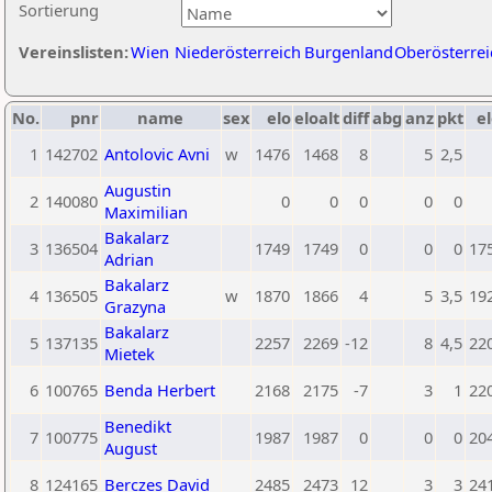
Sortierung
Vereinslisten:
Wien
Niederösterreich
Burgenland
Oberösterrei
No.
pnr
name
sex
elo
eloalt
diff
abg
anz
pkt
el
1
142702
Antolovic Avni
w
1476
1468
8
5
2,5
Augustin
2
140080
0
0
0
0
0
Maximilian
Bakalarz
3
136504
1749
1749
0
0
0
17
Adrian
Bakalarz
4
136505
w
1870
1866
4
5
3,5
19
Grazyna
Bakalarz
5
137135
2257
2269
-12
8
4,5
22
Mietek
6
100765
Benda Herbert
2168
2175
-7
3
1
22
Benedikt
7
100775
1987
1987
0
0
0
20
August
8
124165
Berczes David
2485
2473
12
3
3
24