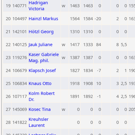
Hadrigan
19
140771
w
1463
1463
0
0
0
15
Victoria
20
104497
Hainzl Markus
1564
1584
-20
2
0
16
21
142101
Hötzl Georg
1310
1310
0
0
0
22
140125
Jauk Juliane
w
1417
1333
84
8
5,5
Kaser Gabriele
23
119276
w
1387
1387
0
0
0
16
Mag. phil.
24
106679
Klapsch Josef
1827
1834
-7
2
1
19
25
106834
Knaus Otto
1918
1908
10
3
2,5
19
Kolm Robert
26
107117
1891
1892
-1
4
2,5
19
Dr.
27
145069
Kosec Tina
w
0
0
0
0
0
20
Kreuhsler
28
141822
0
0
0
0
0
Laurent