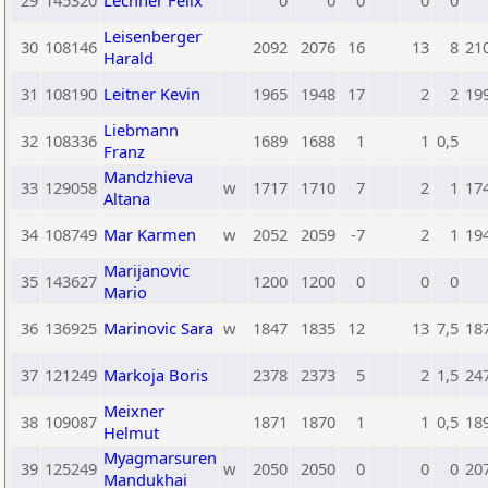
29
145320
Lechner Felix
0
0
0
0
0
Leisenberger
30
108146
2092
2076
16
13
8
21
Harald
31
108190
Leitner Kevin
1965
1948
17
2
2
19
Liebmann
32
108336
1689
1688
1
1
0,5
Franz
Mandzhieva
33
129058
w
1717
1710
7
2
1
17
Altana
34
108749
Mar Karmen
w
2052
2059
-7
2
1
19
Marijanovic
35
143627
1200
1200
0
0
0
Mario
36
136925
Marinovic Sara
w
1847
1835
12
13
7,5
18
37
121249
Markoja Boris
2378
2373
5
2
1,5
24
Meixner
38
109087
1871
1870
1
1
0,5
18
Helmut
Myagmarsuren
39
125249
w
2050
2050
0
0
0
20
Mandukhai