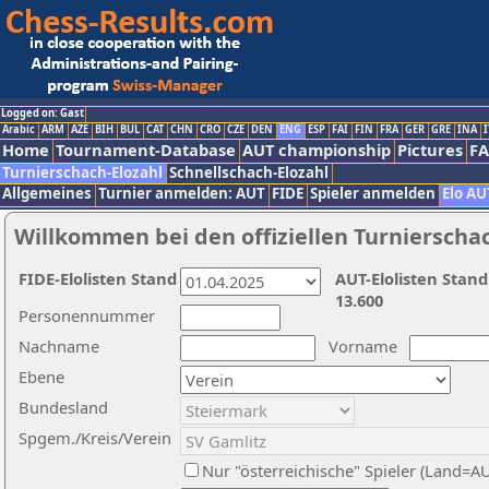
Logged on: Gast
Arabic
ARM
AZE
BIH
BUL
CAT
CHN
CRO
CZE
DEN
ENG
ESP
FAI
FIN
FRA
GER
GRE
INA
I
Home
Tournament-Database
AUT championship
Pictures
F
Turnierschach-Elozahl
Schnellschach-Elozahl
Allgemeines
Turnier anmelden: AUT
FIDE
Spieler anmelden
Elo AU
Willkommen bei den offiziellen Turnierscha
FIDE-Elolisten Stand
AUT-Elolisten Stand
13.600
Personennummer
Nachname
Vorname
Ebene
Bundesland
Spgem./Kreis/Verein
Nur "österreichische" Spieler (Land=A