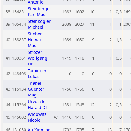
Antonio
Steinberger
38
134851
1682
1692
-10
1
0,5
169
Karl Mag.
Steinkogler
39
105474
2038
2027
11
1
1
206
Michael
Stieber
40
138857
Herwig
1639
1630
9
2
1,5
Mag.
Strozer
41
139361
Wolfgang
1719
1718
1
1
0,5
Dr.
Taibinger
42
148408
0
0
0
0
0
Lukas
Triebel
43
115134
Guenter
1756
1756
0
0
0
Mag.
Urwalek
44
115364
1531
1543
-12
2
0,5
Harald DI
Widowitz
45
145002
w
1416
1416
0
0
0
Nicole
46
131050
Xu Xingjian
1792
1785
7
13
7
178