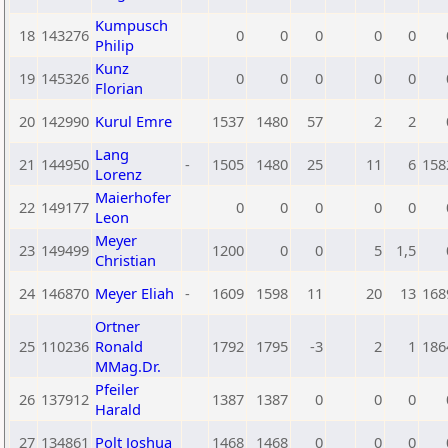
Kumpusch
18
143276
0
0
0
0
0
Philip
Kunz
19
145326
0
0
0
0
0
Florian
20
142990
Kurul Emre
1537
1480
57
2
2
Lang
21
144950
-
1505
1480
25
11
6
158
Lorenz
Maierhofer
22
149177
0
0
0
0
0
Leon
Meyer
23
149499
1200
0
0
5
1,5
Christian
24
146870
Meyer Eliah
-
1609
1598
11
20
13
168
Ortner
25
110236
Ronald
1792
1795
-3
2
1
186
MMag.Dr.
Pfeiler
26
137912
1387
1387
0
0
0
Harald
27
134861
Polt Joshua
1468
1468
0
0
0