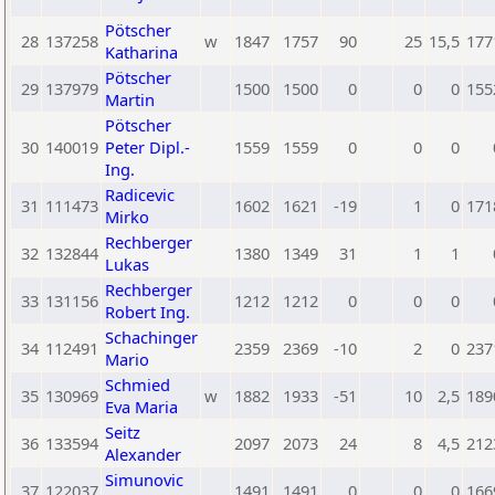
Pötscher
28
137258
w
1847
1757
90
25
15,5
177
Katharina
Pötscher
29
137979
1500
1500
0
0
0
155
Martin
Pötscher
30
140019
Peter Dipl.-
1559
1559
0
0
0
Ing.
Radicevic
31
111473
1602
1621
-19
1
0
171
Mirko
Rechberger
32
132844
1380
1349
31
1
1
Lukas
Rechberger
33
131156
1212
1212
0
0
0
Robert Ing.
Schachinger
34
112491
2359
2369
-10
2
0
237
Mario
Schmied
35
130969
w
1882
1933
-51
10
2,5
189
Eva Maria
Seitz
36
133594
2097
2073
24
8
4,5
212
Alexander
Simunovic
37
122037
1491
1491
0
0
0
166