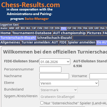
Logged on: Gast
Arabic
ARM
AZE
BIH
BUL
CAT
CHN
CRO
CZE
DEN
ENG
ESP
FAI
FIN
FRA
GER
GRE
INA
I
Home
Tournament-Database
AUT championship
Pictures
F
Turnierschach-Elozahl
Schnellschach-Elozahl
Allgemeines
Turnier anmelden: AUT
FIDE
Spieler anmelden
Elo AU
Willkommen bei den offiziellen Turnierscha
FIDE-Elolisten Stand
AUT-Elolisten Stand
6.936
Personennummer
Nachname
Vorname
Ebene
Bundesland
Spgem./Kreis/Verein
Nur "österreichische" Spieler (Land=A