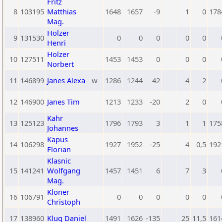
Fritz
8
103195
Matthias
1648
1657
-9
1
0
178
Mag.
Holzer
9
131530
0
0
0
0
0
Henri
Holzer
10
127511
1453
1453
0
0
0
Norbert
11
146899
Janes Alexa
w
1286
1244
42
4
2
12
146900
Janes Tim
1213
1233
-20
2
0
Kahr
13
125123
1796
1793
3
1
1
175
Johannes
Kapus
14
106298
1927
1952
-25
4
0,5
192
Florian
Klasnic
15
141241
Wolfgang
1457
1451
6
7
3
Mag.
Kloner
16
106791
0
0
0
0
0
Christoph
17
138960
Klug Daniel
1491
1626
-135
25
11,5
161