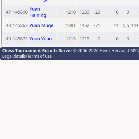
Yuan
47
145860
1210
1233
-23
10
3
Haining
48
145863
Yuan Muge
1381
1452
-71
14
5,5
144
49
145872
Yuan Yuan
1215
1215
0
0
0
Chess-Tournament-Results-Server
© 2006-2026 Heinz Herzog
, CMS-
Legal details/Terms of use