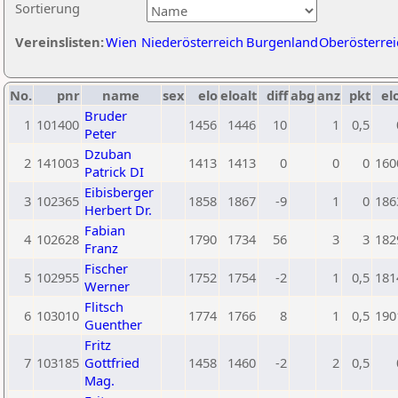
Sortierung
Vereinslisten:
Wien
Niederösterreich
Burgenland
Oberösterrei
No.
pnr
name
sex
elo
eloalt
diff
abg
anz
pkt
el
Bruder
1
101400
1456
1446
10
1
0,5
Peter
Dzuban
2
141003
1413
1413
0
0
0
160
Patrick DI
Eibisberger
3
102365
1858
1867
-9
1
0
186
Herbert Dr.
Fabian
4
102628
1790
1734
56
3
3
182
Franz
Fischer
5
102955
1752
1754
-2
1
0,5
181
Werner
Flitsch
6
103010
1774
1766
8
1
0,5
190
Guenther
Fritz
7
103185
Gottfried
1458
1460
-2
2
0,5
Mag.