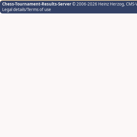
Chess-Tournament-Results-Server
© 2006-2026 Heinz Herzog
, CMS-
Legal details/Terms of use