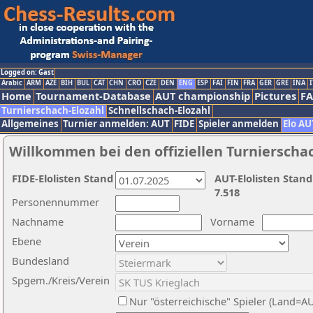
Logged on: Gast
Arabic
ARM
AZE
BIH
BUL
CAT
CHN
CRO
CZE
DEN
ENG
ESP
FAI
FIN
FRA
GER
GRE
INA
I
Home
Tournament-Database
AUT championship
Pictures
F
Turnierschach-Elozahl
Schnellschach-Elozahl
Allgemeines
Turnier anmelden: AUT
FIDE
Spieler anmelden
Elo AU
Willkommen bei den offiziellen Turnierscha
FIDE-Elolisten Stand
AUT-Elolisten Stand
7.518
Personennummer
Nachname
Vorname
Ebene
Bundesland
Spgem./Kreis/Verein
Nur "österreichische" Spieler (Land=A