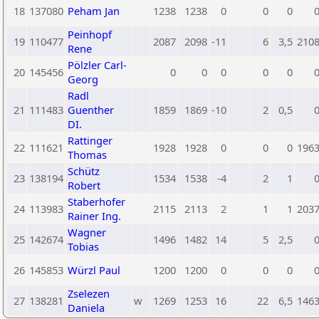
18
137080
Peham Jan
1238
1238
0
0
0
Peinhopf
19
110477
2087
2098
-11
6
3,5
210
Rene
Pölzler Carl-
20
145456
0
0
0
0
0
Georg
Radl
21
111483
Guenther
1859
1869
-10
2
0,5
DI.
Rattinger
22
111621
1928
1928
0
0
0
196
Thomas
Schütz
23
138194
1534
1538
-4
2
1
Robert
Staberhofer
24
113983
2115
2113
2
1
1
203
Rainer Ing.
Wagner
25
142674
1496
1482
14
5
2,5
Tobias
26
145853
Würzl Paul
1200
1200
0
0
0
Zselezen
27
138281
w
1269
1253
16
22
6,5
146
Daniela