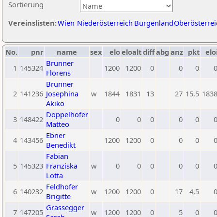
Sortierung
Vereinslisten:
Wien
Niederösterreich
Burgenland
Oberösterrei
No.
pnr
name
sex
elo
eloalt
diff
abg
anz
pkt
elo
Brunner
1
145324
1200
1200
0
0
0
Florens
Brunner
2
141236
Josephina
w
1844
1831
13
27
15,5
183
Akiko
Doppelhofer
3
148422
0
0
0
0
0
Matteo
Ebner
4
143456
1200
1200
0
0
0
Benedikt
Fabian
5
145323
Franziska
w
0
0
0
0
0
Lotta
Feldhofer
6
140232
w
1200
1200
0
17
4,5
Brigitte
Grassegger
7
147205
w
1200
1200
0
5
0