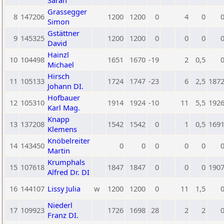
Sarah
Grassegger
8
147206
1200
1200
0
4
0
Simon
Gstättner
9
145325
1200
1200
0
0
0
David
Hainzl
10
104498
1651
1670
-19
2
0,5
Michael
Hirsch
11
105133
1724
1747
-23
6
2,5
187
Johann DI.
Hofbauer
12
105310
1914
1924
-10
11
5,5
192
Karl Mag.
Knapp
13
137208
1542
1542
0
1
0,5
169
Klemens
Knöbelreiter
14
143450
0
0
0
0
0
Martin
Krumphals
15
107618
1847
1847
0
0
0
190
Alfred Dr. DI
16
144107
Lissy Julia
w
1200
1200
0
11
1,5
Niederl
17
109923
1726
1698
28
2
2
Franz DI.