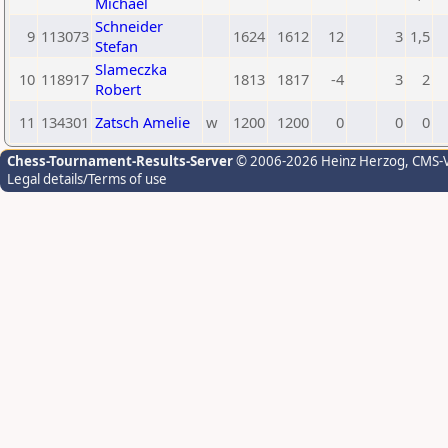
Michael
Schneider
9
113073
1624
1612
12
3
1,5
Stefan
Slameczka
10
118917
1813
1817
-4
3
2
Robert
11
134301
Zatsch Amelie
w
1200
1200
0
0
0
Chess-Tournament-Results-Server
© 2006-2026 Heinz Herzog
, CMS-
Legal details/Terms of use