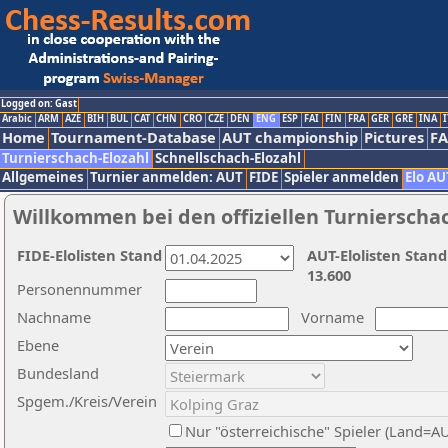
Logged on: Gast
Arabic
ARM
AZE
BIH
BUL
CAT
CHN
CRO
CZE
DEN
ENG
ESP
FAI
FIN
FRA
GER
GRE
INA
I
Home
Tournament-Database
AUT championship
Pictures
F
Turnierschach-Elozahl
Schnellschach-Elozahl
Allgemeines
Turnier anmelden: AUT
FIDE
Spieler anmelden
Elo AU
Willkommen bei den offiziellen Turnierscha
FIDE-Elolisten Stand
AUT-Elolisten Stand
13.600
Personennummer
Nachname
Vorname
Ebene
Bundesland
Spgem./Kreis/Verein
Nur "österreichische" Spieler (Land=A