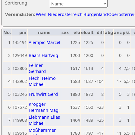
Sortierung
Vereinslisten:
Wien
Niederösterreich
Burgenland
Oberösterrei
No.
pnr
name
sex
elo
eloalt
diff
abg
anz
pkt
1
145191
Alempic Marcel
1225
1225
0
0
0
2
129449
Baars Hartwig
1200
1200
0
0
0
Fellner
3
102806
1617
1613
4
4
2,5
1
Gerhard
Flechl Heimo
4
142962
1583
1687
-104
17
6,5
1
Michael
5
103246
Fruhwirt Gerd
1880
1872
8
5
3
1
Krogger
6
107572
1537
1560
-23
3
1
Hermann Mag.
Liebmann Elias
7
119908
1464
1489
-25
3
1
Michael
Moßhammer
8
109516
1780
1797
-17
11
5,5
1