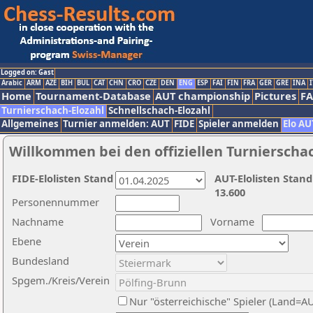
Logged on: Gast
Arabic
ARM
AZE
BIH
BUL
CAT
CHN
CRO
CZE
DEN
ENG
ESP
FAI
FIN
FRA
GER
GRE
INA
I
Home
Tournament-Database
AUT championship
Pictures
F
Turnierschach-Elozahl
Schnellschach-Elozahl
Allgemeines
Turnier anmelden: AUT
FIDE
Spieler anmelden
Elo AU
Willkommen bei den offiziellen Turnierscha
FIDE-Elolisten Stand
AUT-Elolisten Stand
13.600
Personennummer
Nachname
Vorname
Ebene
Bundesland
Spgem./Kreis/Verein
Nur "österreichische" Spieler (Land=A