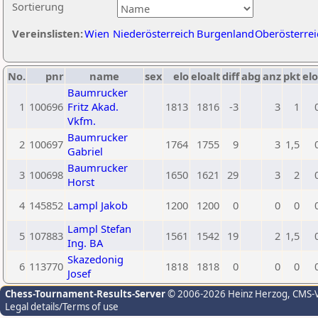
Sortierung
Vereinslisten:
Wien
Niederösterreich
Burgenland
Oberösterrei
No.
pnr
name
sex
elo
eloalt
diff
abg
anz
pkt
elo
Baumrucker
1
100696
Fritz Akad.
1813
1816
-3
3
1
Vkfm.
Baumrucker
2
100697
1764
1755
9
3
1,5
Gabriel
Baumrucker
3
100698
1650
1621
29
3
2
Horst
4
145852
Lampl Jakob
1200
1200
0
0
0
Lampl Stefan
5
107883
1561
1542
19
2
1,5
Ing. BA
Skazedonig
6
113770
1818
1818
0
0
0
Josef
Chess-Tournament-Results-Server
© 2006-2026 Heinz Herzog
, CMS-
Legal details/Terms of use