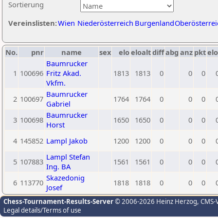
Sortierung
Vereinslisten:
Wien
Niederösterreich
Burgenland
Oberösterrei
No.
pnr
name
sex
elo
eloalt
diff
abg
anz
pkt
elo
Baumrucker
1
100696
Fritz Akad.
1813
1813
0
0
0
Vkfm.
Baumrucker
2
100697
1764
1764
0
0
0
Gabriel
Baumrucker
3
100698
1650
1650
0
0
0
Horst
4
145852
Lampl Jakob
1200
1200
0
0
0
Lampl Stefan
5
107883
1561
1561
0
0
0
Ing. BA
Skazedonig
6
113770
1818
1818
0
0
0
Josef
Chess-Tournament-Results-Server
© 2006-2026 Heinz Herzog
, CMS-
Legal details/Terms of use