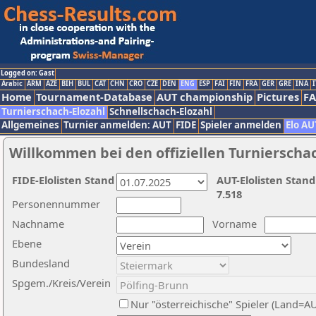
Logged on: Gast
Arabic
ARM
AZE
BIH
BUL
CAT
CHN
CRO
CZE
DEN
ENG
ESP
FAI
FIN
FRA
GER
GRE
INA
I
Home
Tournament-Database
AUT championship
Pictures
F
Turnierschach-Elozahl
Schnellschach-Elozahl
Allgemeines
Turnier anmelden: AUT
FIDE
Spieler anmelden
Elo AU
Willkommen bei den offiziellen Turnierscha
FIDE-Elolisten Stand
AUT-Elolisten Stand
7.518
Personennummer
Nachname
Vorname
Ebene
Bundesland
Spgem./Kreis/Verein
Nur "österreichische" Spieler (Land=A