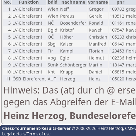
No.
Funktion
bdld
nachname
vorname
pnr
1
LV-Eloreferent
Wien
Neff
Gregor
109782
greg
2
LV-Eloreferent
Wien
Peraus
Gerald
110512
meld
3
LV-Eloreferent
NÖ
Bösendorfer
Ronald
101161
rona
4
LV-Eloreferent
Bgld
Kristof
Kaweh
107547
kawe
5
LV-Eloreferent
OÖ
Höher
Christian
105233
chri
6
LV-Eloreferent
Sbg
Kaiser
Manfred
106149
manf
7
LV-Eloreferent
Tir
Kampl
Florian
123453
flor
8
LV-Eloreferent
Vbg
Egle
Helmut
102336
helm
9
LV-Eloreferent
Stmk
Schönberger
Martin
118147
mart
10
LV-Eloreferent
Knt
Knapp
Daniel
106815
meld
11
ÖSB-Eloreferent
AUT
Herzog
Heinz
105020
herz
Hinweis: Das (at) dur ch @ erse
gegen das Abgreifen der E-Ma
Heinz Herzog, Bundeselorefe
Chess-Tournament-Results-Server
© 2006-2026 Heinz Herzog
, CMS-
Legal details/Terms of use