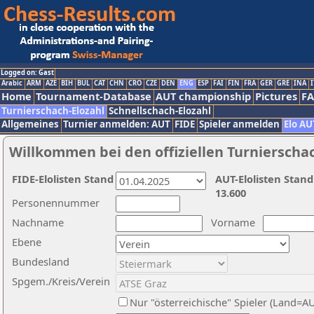
Logged on: Gast
Arabic
ARM
AZE
BIH
BUL
CAT
CHN
CRO
CZE
DEN
ENG
ESP
FAI
FIN
FRA
GER
GRE
INA
I
Home
Tournament-Database
AUT championship
Pictures
F
Turnierschach-Elozahl
Schnellschach-Elozahl
Allgemeines
Turnier anmelden: AUT
FIDE
Spieler anmelden
Elo AU
Willkommen bei den offiziellen Turnierscha
FIDE-Elolisten Stand
AUT-Elolisten Stand
13.600
Personennummer
Nachname
Vorname
Ebene
Bundesland
Spgem./Kreis/Verein
Nur "österreichische" Spieler (Land=A