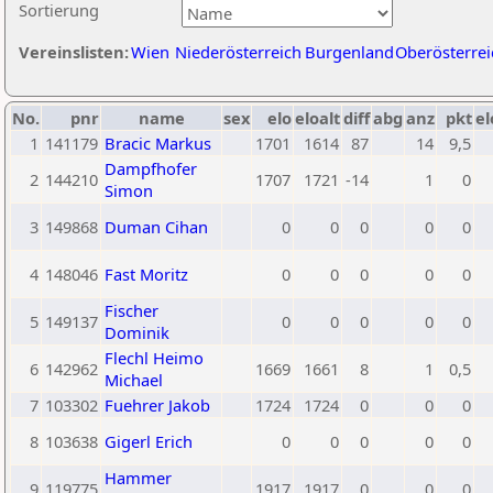
Sortierung
Vereinslisten:
Wien
Niederösterreich
Burgenland
Oberösterrei
No.
pnr
name
sex
elo
eloalt
diff
abg
anz
pkt
el
1
141179
Bracic Markus
1701
1614
87
14
9,5
Dampfhofer
2
144210
1707
1721
-14
1
0
Simon
3
149868
Duman Cihan
0
0
0
0
0
4
148046
Fast Moritz
0
0
0
0
0
Fischer
5
149137
0
0
0
0
0
Dominik
Flechl Heimo
6
142962
1669
1661
8
1
0,5
Michael
7
103302
Fuehrer Jakob
1724
1724
0
0
0
8
103638
Gigerl Erich
0
0
0
0
0
Hammer
9
119775
1917
1917
0
0
0