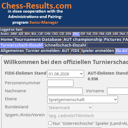
Logged on: Gast
Arabic
ARM
AZE
BIH
BUL
CAT
CHN
CRO
CZE
DEN
ENG
ESP
FAI
FIN
FRA
GER
GRE
INA
I
Home
Tournament-Database
AUT championship
Pictures
F
Turnierschach-Elozahl
Schnellschach-Elozahl
Allgemeines
Turnier anmelden: AUT
FIDE
Spieler anmelden
Elo AU
Willkommen bei den offiziellen Turnierscha
FIDE-Elolisten Stand
AUT-Elolisten Stand
6.936
Personennummer
Nachname
Vorname
Ebene
Bundesland
Spgem./Kreis/Verein
Nur "österreichische" Spieler (Land=A