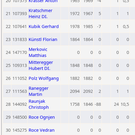
20
107375
Krasser Anton
1965
1969
-4
1
0,5
Kratschmer
21
107393
1972
1967
5
1
1
Heinz DI.
22
107641
Kubik Gerhard
1978
1985
-7
1
0,5
23
131833
Künstl Florian
1864
1864
0
0
0
Merkovic
24
147170
0
0
0
0
0
Matthias
Mitteregger
25
109313
1848
1848
0
0
0
Hubert DI.
26
111052
Polz Wolfgang
1882
1882
0
0
0
Ranegger
27
111563
2094
2092
2
1
1
Martin
Raunjak
28
144092
1758
1846
-88
24
10,5
Christoph
29
148500
Roce Ognjen
0
0
0
0
0
30
145275
Roce Vedran
0
0
0
0
0