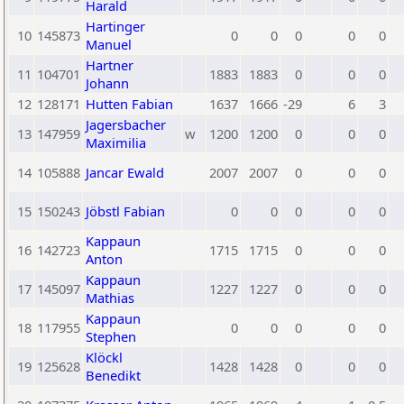
Harald
Hartinger
10
145873
0
0
0
0
0
Manuel
Hartner
11
104701
1883
1883
0
0
0
Johann
12
128171
Hutten Fabian
1637
1666
-29
6
3
Jagersbacher
13
147959
w
1200
1200
0
0
0
Maximilia
14
105888
Jancar Ewald
2007
2007
0
0
0
15
150243
Jöbstl Fabian
0
0
0
0
0
Kappaun
16
142723
1715
1715
0
0
0
Anton
Kappaun
17
145097
1227
1227
0
0
0
Mathias
Kappaun
18
117955
0
0
0
0
0
Stephen
Klöckl
19
125628
1428
1428
0
0
0
Benedikt