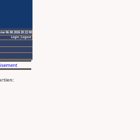
ime 06.08.2026 20:22:00
Login
Logout
artien: