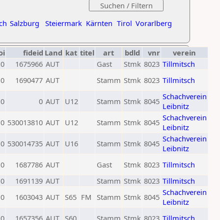
ch
Salzburg
Steiermark
Kärnten
Tirol
Vorarlberg
oi
fideid
Land
kat
titel
art
bdld
vnr
verein
0
1675966
AUT
Gast
Stmk
8023
Tillmitsch
0
1690477
AUT
Stamm
Stmk
8023
Tillmitsch
Schachverein
0
0
AUT
U12
Stamm
Stmk
8045
Leibnitz
Schachverein
0
530013810
AUT
U12
Stamm
Stmk
8045
Leibnitz
Schachverein
0
530014735
AUT
U16
Stamm
Stmk
8045
Leibnitz
0
1687786
AUT
Gast
Stmk
8023
Tillmitsch
0
1691139
AUT
Stamm
Stmk
8023
Tillmitsch
Schachverein
0
1603043
AUT
S65
FM
Stamm
Stmk
8045
Leibnitz
0
1657356
AUT
S60
Stamm
Stmk
8023
Tillmitsch