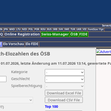
Servert
TA
JPN
MKD
LTU
NED
POL
POR
ROU
RUS
SRB
SVK
SWE
TUR
UKR
VIE
FontSize:11pt
AQ
Online Registration
Swiss-Manager
ÖSB
FIDE
T
Elo Vorschau
Elo FIDE
ch-Elozahlen des ÖSB
 01.07.2026, letzte Änderung am 11.07.2026 13:14, gewertete P
Kategorie
Geschlecht
Spielberechtigung
Top 100
UT)