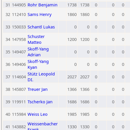
31
144905
Rohr Benjamin
1738
1738
0
0
0
32
112410
Sams Henry
1860
1860
0
0
0
33
150033
Schantl Lukas
0
0
0
0
0
Schuster
34
147958
1200
1200
0
0
0
Matteo
Skoff-Yang
35
149407
0
0
0
0
0
Adrian
Skoff-Yang
36
149406
0
0
0
0
0
Kyan
Stütz Leopold
37
114604
2027
2027
0
0
0
DI.
38
145807
Treuer Jan
1366
1366
0
0
0
39
119911
Tscherko Jan
1686
1686
0
0
0
40
115984
Weiss Leo
1985
1985
0
0
0
Weissenbacher
41
143882
1330
1330
0
0
0
Frank