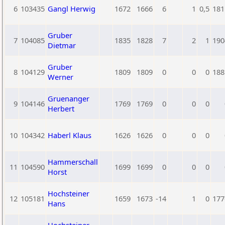
6
103435
Gangl Herwig
1672
1666
6
1
0,5
181
Gruber
7
104085
1835
1828
7
2
1
190
Dietmar
Gruber
8
104129
1809
1809
0
0
0
188
Werner
Gruenanger
9
104146
1769
1769
0
0
0
Herbert
10
104342
Haberl Klaus
1626
1626
0
0
0
Hammerschall
11
104590
1699
1699
0
0
0
Horst
Hochsteiner
12
105181
1659
1673
-14
1
0
177
Hans