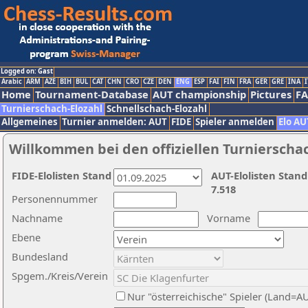
Logged on: Gast
Arabic
ARM
AZE
BIH
BUL
CAT
CHN
CRO
CZE
DEN
ENG
ESP
FAI
FIN
FRA
GER
GRE
INA
I
Home
Tournament-Database
AUT championship
Pictures
F
Turnierschach-Elozahl
Schnellschach-Elozahl
Allgemeines
Turnier anmelden: AUT
FIDE
Spieler anmelden
Elo AU
Willkommen bei den offiziellen Turnierscha
FIDE-Elolisten Stand
AUT-Elolisten Stand
7.518
Personennummer
Nachname
Vorname
Ebene
Bundesland
Spgem./Kreis/Verein
Nur "österreichische" Spieler (Land=A