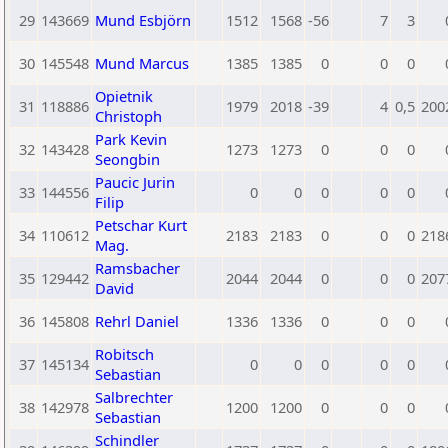
29
143669
Mund Esbjörn
1512
1568
-56
7
3
30
145548
Mund Marcus
1385
1385
0
0
0
Opietnik
31
118886
1979
2018
-39
4
0,5
200
Christoph
Park Kevin
32
143428
1273
1273
0
0
0
Seongbin
Paucic Jurin
33
144556
0
0
0
0
0
Filip
Petschar Kurt
34
110612
2183
2183
0
0
0
218
Mag.
Ramsbacher
35
129442
2044
2044
0
0
0
207
David
36
145808
Rehrl Daniel
1336
1336
0
0
0
Robitsch
37
145134
0
0
0
0
0
Sebastian
Salbrechter
38
142978
1200
1200
0
0
0
Sebastian
Schindler