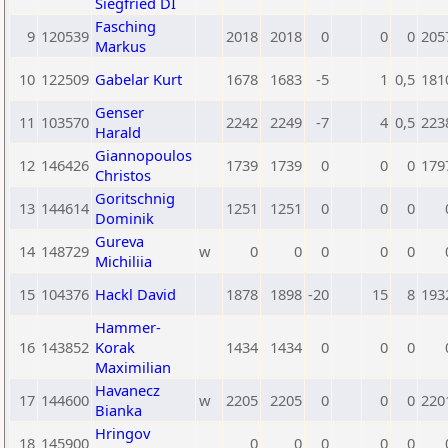
Siegfried DI
Fasching
9
120539
2018
2018
0
0
0
205
Markus
10
122509
Gabelar Kurt
1678
1683
-5
1
0,5
181
Genser
11
103570
2242
2249
-7
4
0,5
223
Harald
Giannopoulos
12
146426
1739
1739
0
0
0
179
Christos
Goritschnig
13
144614
1251
1251
0
0
0
Dominik
Gureva
14
148729
w
0
0
0
0
0
Michiliia
15
104376
Hackl David
1878
1898
-20
15
8
193
Hammer-
16
143852
Korak
1434
1434
0
0
0
Maximilian
Havanecz
17
144600
w
2205
2205
0
0
0
220
Bianka
Hringov
18
145900
0
0
0
0
0