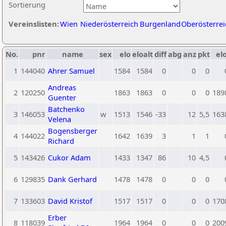
Sortierung
Vereinslisten:
Wien
Niederösterreich
Burgenland
Oberösterrei
No.
pnr
name
sex
elo
eloalt
diff
abg
anz
pkt
elo
1
144040
Ahrer Samuel
1584
1584
0
0
0
Andreas
2
120250
1863
1863
0
0
0
189
Guenter
Batchenko
3
146053
w
1513
1546
-33
12
5,5
163
Velena
Bogensberger
4
144022
1642
1639
3
1
1
Richard
5
143426
Cukor Adam
1433
1347
86
10
4,5
6
129835
Dank Gerhard
1478
1478
0
0
0
7
133603
David Kristof
1517
1517
0
0
0
170
Erber
8
118039
1964
1964
0
0
0
200