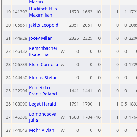
Martin
Huditsch Nils
19
141393
1673
1663
10
1
1
172
Maximilian
20
105861
Jakits Leopold
2051
2051
0
0
0
208
21
144928
Jocev Milan
2325
2325
0
0
0
220
Kerschbacher
22
146432
w
0
0
0
0
0
Ekaterina
23
126733
Klein Cornelia
w
0
0
0
0
0
172
24
144450
Klimov Stefan
0
0
0
0
0
Konietzko
25
132904
1441
1441
0
0
0
Frank Roland
26
108090
Legat Harald
1791
1790
1
1
0,5
189
Lomonosova
27
146388
w
1688
1704
-16
1
0
176
Julia
28
144643
Mohr Vivian
w
0
0
0
0
0