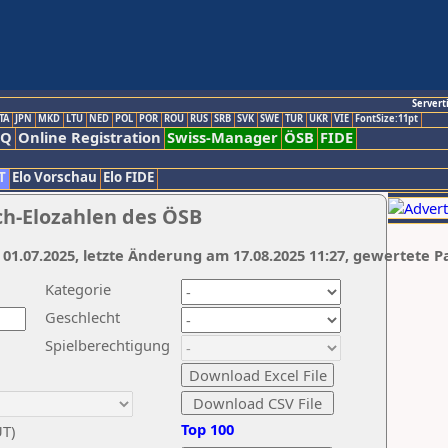
Servert
TA
JPN
MKD
LTU
NED
POL
POR
ROU
RUS
SRB
SVK
SWE
TUR
UKR
VIE
FontSize:11pt
AQ
Online Registration
Swiss-Manager
ÖSB
FIDE
T
Elo Vorschau
Elo FIDE
ch-Elozahlen des ÖSB
 01.07.2025, letzte Änderung am 17.08.2025 11:27, gewertete P
Kategorie
Geschlecht
Spielberechtigung
Top 100
UT)