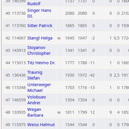
39
146399
1737
1737
0
0
0
180
Rudolf
Singer Hans
40
113736
2080
2080
0
0
0
210
DI.
41
113760
Sitter Patrick
1865
1865
0
0
0
193
42
114067
Stangl Helga
w
1645
1647
-2
1
0,5
172
Stoyanov
43
143913
1341
1341
0
0
0
Christopher
44
115013
Titz Heimo Dr.
1777
1788
-11
1
0
186
Traunig
45
136436
1930
1972
-42
9
2,5
191
Stefan
Unterweger
46
115348
1703
1716
-13
1
0
178
Michael
Volobuev
47
146559
1354
1354
0
0
0
Andrei
Wegan
48
133935
w
1811
1799
12
9
4
185
Barbara
49
115975
Weiss Helmut
1544
1544
0
0
0
179