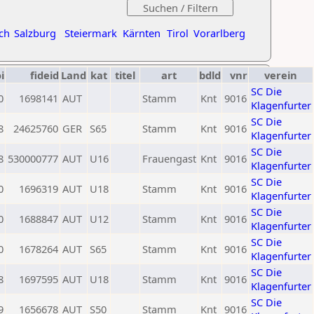
ch
Salzburg
Steiermark
Kärnten
Tirol
Vorarlberg
i
fideid
Land
kat
titel
art
bdld
vnr
verein
SC Die
0
1698141
AUT
Stamm
Knt
9016
Klagenfurter
SC Die
8
24625760
GER
S65
Stamm
Knt
9016
Klagenfurter
SC Die
8
530000777
AUT
U16
Frauengast
Knt
9016
Klagenfurter
SC Die
0
1696319
AUT
U18
Stamm
Knt
9016
Klagenfurter
SC Die
0
1688847
AUT
U12
Stamm
Knt
9016
Klagenfurter
SC Die
0
1678264
AUT
S65
Stamm
Knt
9016
Klagenfurter
SC Die
8
1697595
AUT
U18
Stamm
Knt
9016
Klagenfurter
SC Die
9
1656678
AUT
S50
Stamm
Knt
9016