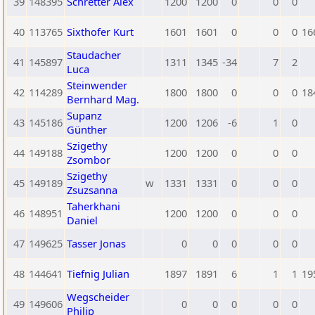
39
148395
Schretter Alex
1200
1200
0
0
0
40
113765
Sixthofer Kurt
1601
1601
0
0
0
16
Staudacher
41
145897
1311
1345
-34
7
2
Luca
Steinwender
42
114289
1800
1800
0
0
0
18
Bernhard Mag.
Supanz
43
145186
1200
1206
-6
1
0
Günther
Szigethy
44
149188
1200
1200
0
0
0
Zsombor
Szigethy
45
149189
w
1331
1331
0
0
0
Zsuzsanna
Taherkhani
46
148951
1200
1200
0
0
0
Daniel
47
149625
Tasser Jonas
0
0
0
0
0
48
144641
Tiefnig Julian
1897
1891
6
1
1
19
Wegscheider
49
149606
0
0
0
0
0
Philip