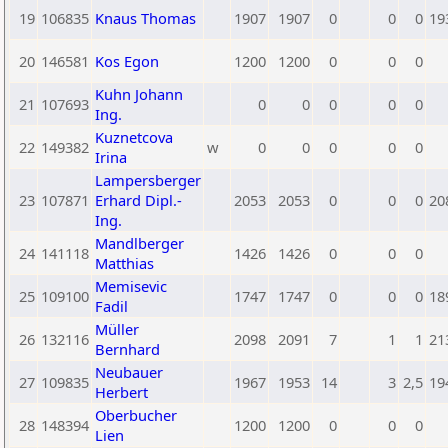
19
106835
Knaus Thomas
1907
1907
0
0
0
19
20
146581
Kos Egon
1200
1200
0
0
0
Kuhn Johann
21
107693
0
0
0
0
0
Ing.
Kuznetcova
22
149382
w
0
0
0
0
0
Irina
Lampersberger
23
107871
Erhard Dipl.-
2053
2053
0
0
0
20
Ing.
Mandlberger
24
141118
1426
1426
0
0
0
Matthias
Memisevic
25
109100
1747
1747
0
0
0
18
Fadil
Müller
26
132116
2098
2091
7
1
1
21
Bernhard
Neubauer
27
109835
1967
1953
14
3
2,5
19
Herbert
Oberbucher
28
148394
1200
1200
0
0
0
Lien