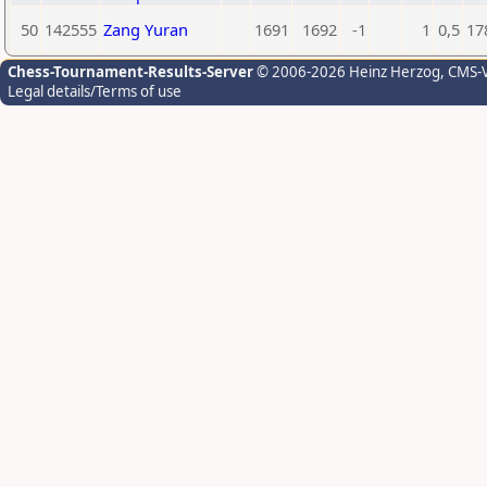
50
142555
Zang Yuran
1691
1692
-1
1
0,5
17
Chess-Tournament-Results-Server
© 2006-2026 Heinz Herzog
, CMS-
Legal details/Terms of use