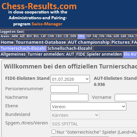
Logged on: Gast
Arabic
ARM
AZE
BIH
BUL
CAT
CHN
CRO
CZE
DEN
ENG
ESP
FAI
FIN
FRA
GER
GRE
INA
I
Home
Tournament-Database
AUT championship
Pictures
F
Turnierschach-Elozahl
Schnellschach-Elozahl
Allgemeines
Turnier anmelden: AUT
FIDE
Spieler anmelden
Elo AU
Willkommen bei den offiziellen Turnierscha
FIDE-Elolisten Stand
AUT-Elolisten Stand
6.936
Personennummer
Nachname
Vorname
Ebene
Bundesland
Spgem./Kreis/Verein
Nur "österreichische" Spieler (Land=A