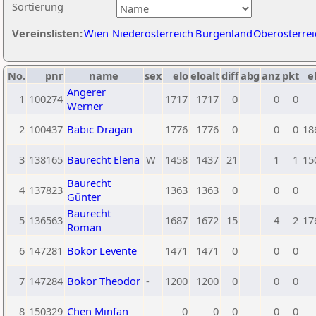
Sortierung
Vereinslisten:
Wien
Niederösterreich
Burgenland
Oberösterrei
No.
pnr
name
sex
elo
eloalt
diff
abg
anz
pkt
e
Angerer
1
100274
1717
1717
0
0
0
Werner
2
100437
Babic Dragan
1776
1776
0
0
0
18
3
138165
Baurecht Elena
W
1458
1437
21
1
1
15
Baurecht
4
137823
1363
1363
0
0
0
Günter
Baurecht
5
136563
1687
1672
15
4
2
17
Roman
6
147281
Bokor Levente
1471
1471
0
0
0
7
147284
Bokor Theodor
-
1200
1200
0
0
0
8
150329
Chen Minfan
0
0
0
0
0