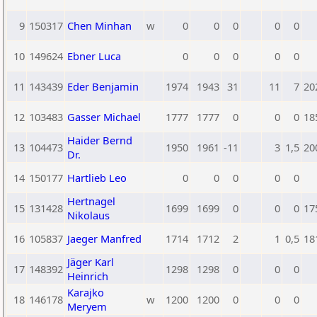
9
150317
Chen Minhan
w
0
0
0
0
0
10
149624
Ebner Luca
0
0
0
0
0
11
143439
Eder Benjamin
1974
1943
31
11
7
20
12
103483
Gasser Michael
1777
1777
0
0
0
18
Haider Bernd
13
104473
1950
1961
-11
3
1,5
20
Dr.
14
150177
Hartlieb Leo
0
0
0
0
0
Hertnagel
15
131428
1699
1699
0
0
0
17
Nikolaus
16
105837
Jaeger Manfred
1714
1712
2
1
0,5
18
Jäger Karl
17
148392
1298
1298
0
0
0
Heinrich
Karajko
18
146178
w
1200
1200
0
0
0
Meryem