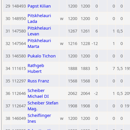
29
148493
Papst Kilian
1200
1200
0
0
0
Pitskhelauri
30
148950
w
1200
1200
0
0
0
Lada
Pitskhelauri
31
147580
1267
1261
6
1
0,5
Levan
Pitskhelauri
32
147564
w
1216
1228
-12
1
0
Marta
33
146580
Pukalo Tichon
1200
1200
0
0
0
Rathgeb
34
111615
1888
1883
5
7
5,5
19
Hubert
35
112297
Russ Franz
1568
1568
0
0
0
Scheiber
36
112646
2062
2064
-2
1
0,5
20
Michael DI
Scheiber Stefan
37
112647
1908
1908
0
0
0
19
Mag.
Scheiflinger
38
146049
w
1200
1200
0
0
0
Ines