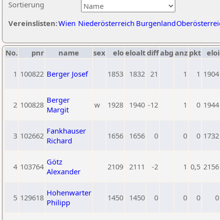
Sortierung
Vereinslisten:
Wien
Niederösterreich
Burgenland
Oberösterrei
No.
pnr
name
sex
elo
eloalt
diff
abg
anz
pkt
eloi
1
100822
Berger Josef
1853
1832
21
1
1
1904
Berger
2
100828
w
1928
1940
-12
1
0
1944
Margit
Fankhauser
3
102662
1656
1656
0
0
0
1732
Richard
Götz
4
103764
2109
2111
-2
1
0,5
2156
Alexander
Hohenwarter
5
129618
1450
1450
0
0
0
0
Philipp