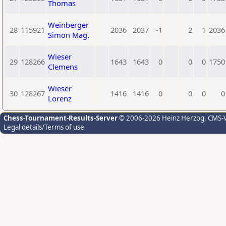
Thomas
Weinberger
28
115921
2036
2037
-1
2
1
2036
Simon Mag.
Wieser
29
128266
1643
1643
0
0
0
1750
Clemens
Wieser
30
128267
1416
1416
0
0
0
0
Lorenz
Chess-Tournament-Results-Server
© 2006-2026 Heinz Herzog
, CMS-
Legal details/Terms of use