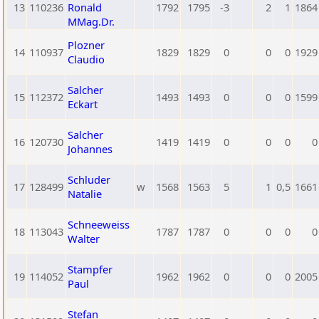
13
110236
Ronald
1792
1795
-3
2
1
1864
MMag.Dr.
Plozner
14
110937
1829
1829
0
0
0
1929
Claudio
Salcher
15
112372
1493
1493
0
0
0
1599
Eckart
Salcher
16
120730
1419
1419
0
0
0
0
Johannes
Schluder
17
128499
w
1568
1563
5
1
0,5
1661
Natalie
Schneeweiss
18
113043
1787
1787
0
0
0
0
Walter
Stampfer
19
114052
1962
1962
0
0
0
2005
Paul
Stefan