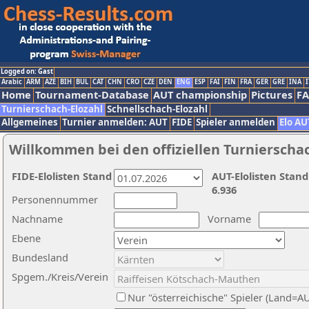
Logged on: Gast
Arabic
ARM
AZE
BIH
BUL
CAT
CHN
CRO
CZE
DEN
ENG
ESP
FAI
FIN
FRA
GER
GRE
INA
I
Home
Tournament-Database
AUT championship
Pictures
F
Turnierschach-Elozahl
Schnellschach-Elozahl
Allgemeines
Turnier anmelden: AUT
FIDE
Spieler anmelden
Elo AU
Willkommen bei den offiziellen Turnierscha
FIDE-Elolisten Stand
AUT-Elolisten Stand
6.936
Personennummer
Nachname
Vorname
Ebene
Bundesland
Spgem./Kreis/Verein
Nur "österreichische" Spieler (Land=A