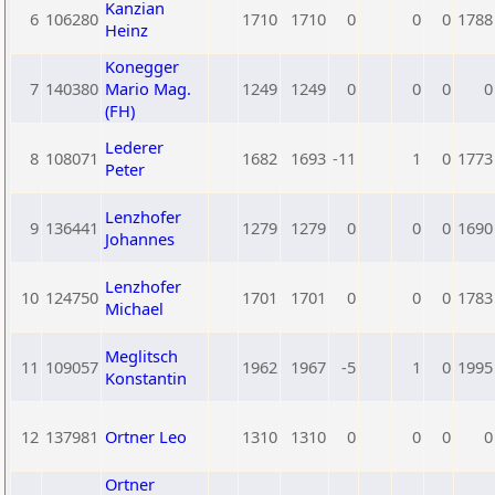
Kanzian
6
106280
1710
1710
0
0
0
1788
Heinz
Konegger
7
140380
Mario Mag.
1249
1249
0
0
0
0
(FH)
Lederer
8
108071
1682
1693
-11
1
0
1773
Peter
Lenzhofer
9
136441
1279
1279
0
0
0
1690
Johannes
Lenzhofer
10
124750
1701
1701
0
0
0
1783
Michael
Meglitsch
11
109057
1962
1967
-5
1
0
1995
Konstantin
12
137981
Ortner Leo
1310
1310
0
0
0
0
Ortner