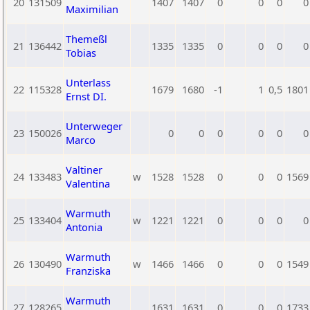
20
131509
1407
1407
0
0
0
0
Maximilian
Themeßl
21
136442
1335
1335
0
0
0
0
Tobias
Unterlass
22
115328
1679
1680
-1
1
0,5
1801
Ernst DI.
Unterweger
23
150026
0
0
0
0
0
0
Marco
Valtiner
24
133483
w
1528
1528
0
0
0
1569
Valentina
Warmuth
25
133404
w
1221
1221
0
0
0
0
Antonia
Warmuth
26
130490
w
1466
1466
0
0
0
1549
Franziska
Warmuth
27
128265
1631
1631
0
0
0
1733