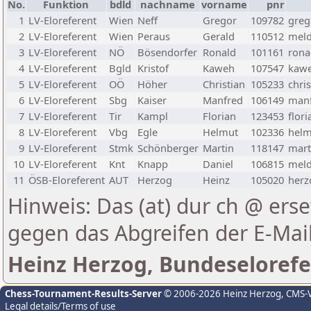
No.
Funktion
bdld
nachname
vorname
pnr
1
LV-Eloreferent
Wien
Neff
Gregor
109782
greg
2
LV-Eloreferent
Wien
Peraus
Gerald
110512
meld
3
LV-Eloreferent
NÖ
Bösendorfer
Ronald
101161
rona
4
LV-Eloreferent
Bgld
Kristof
Kaweh
107547
kawe
5
LV-Eloreferent
OÖ
Höher
Christian
105233
chri
6
LV-Eloreferent
Sbg
Kaiser
Manfred
106149
manf
7
LV-Eloreferent
Tir
Kampl
Florian
123453
flor
8
LV-Eloreferent
Vbg
Egle
Helmut
102336
helm
9
LV-Eloreferent
Stmk
Schönberger
Martin
118147
mart
10
LV-Eloreferent
Knt
Knapp
Daniel
106815
meld
11
ÖSB-Eloreferent
AUT
Herzog
Heinz
105020
herz
Hinweis: Das (at) dur ch @ erse
gegen das Abgreifen der E-Ma
Heinz Herzog, Bundeselorefe
Chess-Tournament-Results-Server
© 2006-2026 Heinz Herzog
, CMS-
Legal details/Terms of use