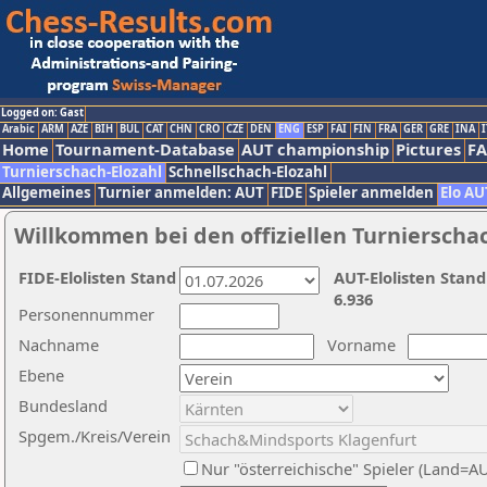
Logged on: Gast
Arabic
ARM
AZE
BIH
BUL
CAT
CHN
CRO
CZE
DEN
ENG
ESP
FAI
FIN
FRA
GER
GRE
INA
I
Home
Tournament-Database
AUT championship
Pictures
F
Turnierschach-Elozahl
Schnellschach-Elozahl
Allgemeines
Turnier anmelden: AUT
FIDE
Spieler anmelden
Elo AU
Willkommen bei den offiziellen Turnierscha
FIDE-Elolisten Stand
AUT-Elolisten Stand
6.936
Personennummer
Nachname
Vorname
Ebene
Bundesland
Spgem./Kreis/Verein
Nur "österreichische" Spieler (Land=A