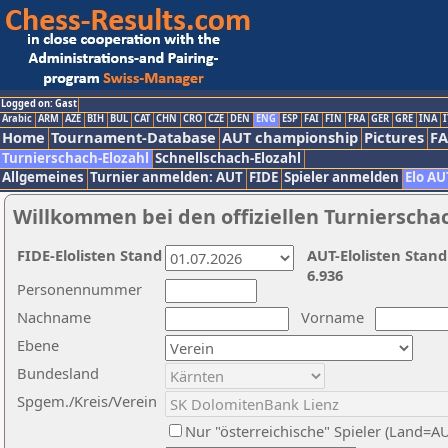
Logged on: Gast
Arabic
ARM
AZE
BIH
BUL
CAT
CHN
CRO
CZE
DEN
ENG
ESP
FAI
FIN
FRA
GER
GRE
INA
I
Home
Tournament-Database
AUT championship
Pictures
F
Turnierschach-Elozahl
Schnellschach-Elozahl
Allgemeines
Turnier anmelden: AUT
FIDE
Spieler anmelden
Elo AU
Willkommen bei den offiziellen Turnierscha
FIDE-Elolisten Stand
AUT-Elolisten Stand
6.936
Personennummer
Nachname
Vorname
Ebene
Bundesland
Spgem./Kreis/Verein
Nur "österreichische" Spieler (Land=A