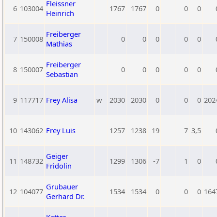
Fleissner
6
103004
1767
1767
0
0
0
Heinrich
Freiberger
7
150008
0
0
0
0
0
Mathias
Freiberger
8
150007
0
0
0
0
0
Sebastian
9
117717
Frey Alisa
w
2030
2030
0
0
0
202
10
143062
Frey Luis
1257
1238
19
7
3,5
Geiger
11
148732
1299
1306
-7
1
0
Fridolin
Grubauer
12
104077
1534
1534
0
0
0
164
Gerhard Dr.