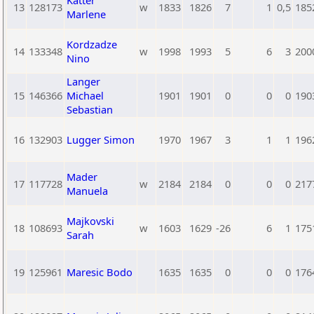
Katter
13
128173
w
1833
1826
7
1
0,5
185
Marlene
Kordzadze
14
133348
w
1998
1993
5
6
3
200
Nino
Langer
15
146366
Michael
1901
1901
0
0
0
190
Sebastian
16
132903
Lugger Simon
1970
1967
3
1
1
196
Mader
17
117728
w
2184
2184
0
0
0
217
Manuela
Majkovski
18
108693
w
1603
1629
-26
6
1
175
Sarah
19
125961
Maresic Bodo
1635
1635
0
0
0
176