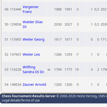
Vergeiner
49
115440
1988
1991
-3
1
0,5
202
Franz
Walder Elias
50
129856
2030
2027
3
1
0,5
203
DI
51
115905
Weiler Georg
1617
1617
0
0
0
171
52
147667
Weiler Leo
1286
1293
-7
1
0
Wilfling
53
116228
w
1794
1775
19
4
2
179
Sandra DI Dr.
54
148634
Zauner Arnold
1200
1200
0
1
0
Chess-Tournament-Results-Server
© 2006-2026 Heinz Herzog
, CMS-
Legal details/Terms of use