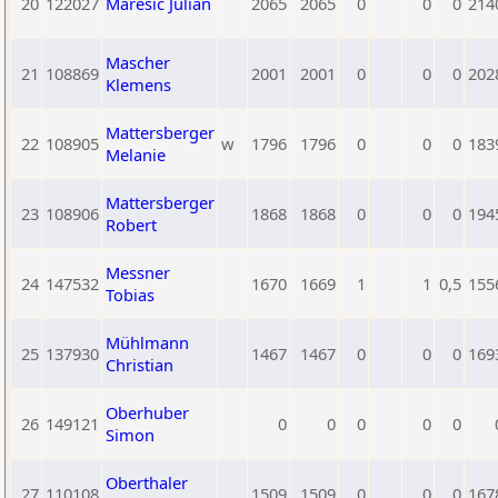
20
122027
Maresic Julian
2065
2065
0
0
0
214
Mascher
21
108869
2001
2001
0
0
0
202
Klemens
Mattersberger
22
108905
w
1796
1796
0
0
0
183
Melanie
Mattersberger
23
108906
1868
1868
0
0
0
194
Robert
Messner
24
147532
1670
1669
1
1
0,5
155
Tobias
Mühlmann
25
137930
1467
1467
0
0
0
169
Christian
Oberhuber
26
149121
0
0
0
0
0
Simon
Oberthaler
27
110108
1509
1509
0
0
0
167