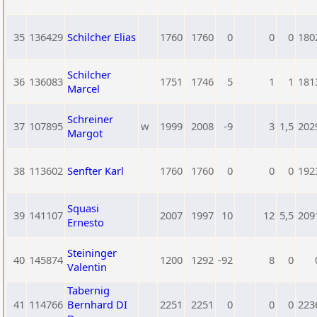
35
136429
Schilcher Elias
1760
1760
0
0
0
180
Schilcher
36
136083
1751
1746
5
1
1
181
Marcel
Schreiner
37
107895
w
1999
2008
-9
3
1,5
202
Margot
38
113602
Senfter Karl
1760
1760
0
0
0
192
Squasi
39
141107
2007
1997
10
12
5,5
209
Ernesto
Steininger
40
145874
1200
1292
-92
8
0
Valentin
Tabernig
41
114766
Bernhard DI
2251
2251
0
0
0
223