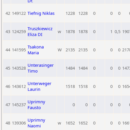
Dr.
42
149122
Tiefnig Niklas
1228
1228
0
0
0
Truszkiewicz
43
124259
w
1878
1878
0
1
0,5
190
Eliza DI
Tsakona
44
141595
W
2135
2135
0
0
0
217
Maria
Unterasinger
45
143528
1484
1484
0
0
0
147
Timo
Unterweger
46
143612
1518
1518
0
0
0
165
Laurin
Uprimny
47
145237
0
0
0
0
0
Fausto
Uprimny
48
139306
w
1652
1652
0
0
0
166
Naomi