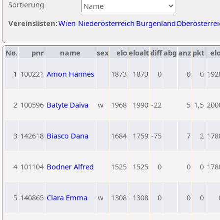
Sortierung
Vereinslisten:
Wien
Niederösterreich
Burgenland
Oberösterrei
No.
pnr
name
sex
elo
eloalt
diff
abg
anz
pkt
elo
1
100221
Amon Hannes
1873
1873
0
0
0
192
2
100596
Batyte Daiva
w
1968
1990
-22
5
1,5
200
3
142618
Biasco Dana
1684
1759
-75
7
2
178
4
101104
Bodner Alfred
1525
1525
0
0
0
178
5
140865
Clara Emma
w
1308
1308
0
0
0