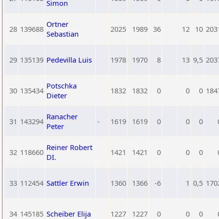
Simon
Ortner
28
139688
2025
1989
36
12
10
203
Sebastian
29
135139
Pedevilla Luis
1978
1970
8
13
9,5
203
Potschka
30
135434
1832
1832
0
0
0
184
Dieter
Ranacher
31
143294
-
1619
1619
0
0
0
Peter
Reiner Robert
32
118660
1421
1421
0
0
0
DI.
33
112454
Sattler Erwin
1360
1366
-6
1
0,5
170
34
145185
Scheiber Elija
1227
1227
0
0
0