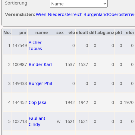
Sortierung
Vereinslisten:
Wien
Niederösterreich
Burgenland
Oberösterrei
No.
pnr
name
sex
elo
eloalt
diff
abg
anz
pkt
eloi
Aicher
1
147549
0
0
0
0
0
0
Tobias
2
100987
Binder Karl
1537
1537
0
0
0
0
3
149433
Burger Phil
0
0
0
0
0
0
4
144452
Cop Jaka
1942
1942
0
0
0
1970
Faullant
5
102713
w
1621
1621
0
0
0
0
Cindy