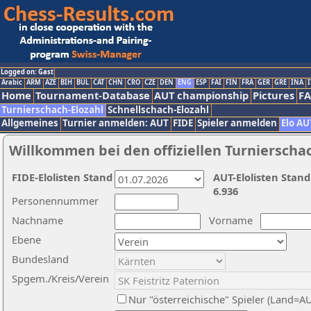
Logged on: Gast
Arabic
ARM
AZE
BIH
BUL
CAT
CHN
CRO
CZE
DEN
ENG
ESP
FAI
FIN
FRA
GER
GRE
INA
I
Home
Tournament-Database
AUT championship
Pictures
F
Turnierschach-Elozahl
Schnellschach-Elozahl
Allgemeines
Turnier anmelden: AUT
FIDE
Spieler anmelden
Elo AU
Willkommen bei den offiziellen Turnierscha
FIDE-Elolisten Stand
AUT-Elolisten Stand
6.936
Personennummer
Nachname
Vorname
Ebene
Bundesland
Spgem./Kreis/Verein
Nur "österreichische" Spieler (Land=A