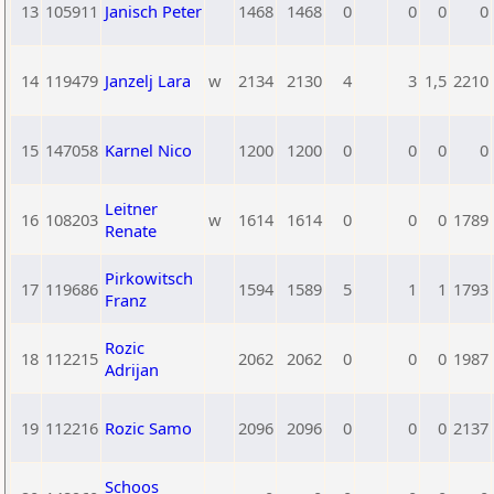
13
105911
Janisch Peter
1468
1468
0
0
0
0
14
119479
Janzelj Lara
w
2134
2130
4
3
1,5
2210
15
147058
Karnel Nico
1200
1200
0
0
0
0
Leitner
16
108203
w
1614
1614
0
0
0
1789
Renate
Pirkowitsch
17
119686
1594
1589
5
1
1
1793
Franz
Rozic
18
112215
2062
2062
0
0
0
1987
Adrijan
19
112216
Rozic Samo
2096
2096
0
0
0
2137
Schoos