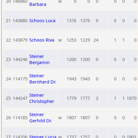
20
148960
w
0
0
0
0
0
0
Barbara
21
143880
Schoos Luca
1376
1376
0
0
0
0
22
143879
Schoos Riva
w
1253
1229
24
1
1
0
Steiner
23
144246
1200
1200
0
0
0
0
Benjamin
Steiner
24
114175
1943
1943
0
0
0
0
Bernhard Dr.
Steiner
25
144247
1779
1777
2
1
1
1870
Christopher
Steiner
26
114185
w
1807
1807
0
0
0
0
Gerhild Dr.
27
114206
Steiner Lucia
w
1757
1757
0
0
0
1801