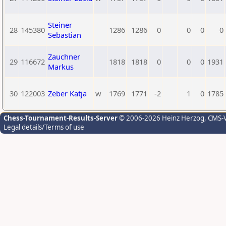
Steiner
28
145380
1286
1286
0
0
0
0
Sebastian
Zauchner
29
116672
1818
1818
0
0
0
1931
Markus
30
122003
Zeber Katja
w
1769
1771
-2
1
0
1785
Chess-Tournament-Results-Server
© 2006-2026 Heinz Herzog
, CMS-
Legal details/Terms of use