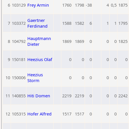
6
103129
Frey Armin
1760
1798
-38
4
0,5
1875
Gaertner
7
103372
1588
1582
6
1
1
1795
Ferdinand
Hauptmann
8
104792
1869
1869
0
0
0
1825
Dieter
9
150181
Heezius Olaf
0
0
0
0
0
0
Heezius
10
150006
0
0
0
0
0
0
Storm
11
140855
Hiti Domen
2219
2219
0
0
0
2242
12
105315
Hofer Alfred
1517
1517
0
0
0
0