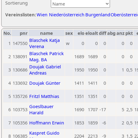
Sortierung
Vereinslisten:
Wien
Niederösterreich
Burgenland
Oberösterrei
No.
pnr
name
sex
elo
eloalt
diff
abg
anz
pkt
Blaschek Katja
1
147550
w
0
0
0
0
0
Verena
Blaschek Patrick
2
138091
1689
1689
0
0
0
Mag. BA
Doujak Gabriel
3
130686
1950
1950
0
1
0,5
1
Andreas
4
133692
Doujak Günter
1411
1411
0
0
0
5
135726
Fritzl Matthias
1351
1351
0
0
0
Goeslbauer
6
103753
1690
1707
-17
5
2,5
1
Harald
7
105356
Hoffmann Erwin
1853
1859
-6
2
0,5
1
Kaspret Guido
8
106385
2204
2213
-9
3
1,5
2