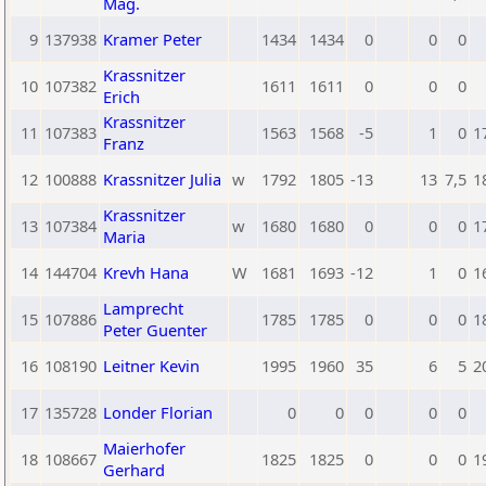
Mag.
9
137938
Kramer Peter
1434
1434
0
0
0
Krassnitzer
10
107382
1611
1611
0
0
0
Erich
Krassnitzer
11
107383
1563
1568
-5
1
0
1
Franz
12
100888
Krassnitzer Julia
w
1792
1805
-13
13
7,5
1
Krassnitzer
13
107384
w
1680
1680
0
0
0
1
Maria
14
144704
Krevh Hana
W
1681
1693
-12
1
0
1
Lamprecht
15
107886
1785
1785
0
0
0
1
Peter Guenter
16
108190
Leitner Kevin
1995
1960
35
6
5
2
17
135728
Londer Florian
0
0
0
0
0
Maierhofer
18
108667
1825
1825
0
0
0
1
Gerhard