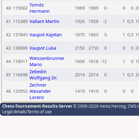
Tomitz
40
115062
1969
1969
0
0
0
2
Hermann
41
115389
Vallant Martin
1926
1928
-2
1
0,5
1
42
137843
Vaupot Kajetan
1870
1865
5
1
0,5
1
43
130806
Vaupot Luka
2150
2150
0
0
0
2
Weissenbrunner
44
116011
1606
1618
-12
1
0
1
Mario
Zebedin
45
116698
2014
2014
0
1
0,5
2
Wolfgang Dr.
Zechner
46
133952
Alexander
1419
1419
0
0
0
Lorenz
Chess-Tournament-Results-Server
© 2006-2026 Heinz Herzog
, CMS-
Legal details/Terms of use