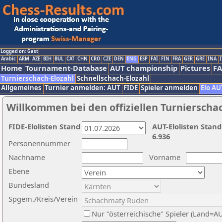
Logged on: Gast
Arabic
ARM
AZE
BIH
BUL
CAT
CHN
CRO
CZE
DEN
ENG
ESP
FAI
FIN
FRA
GER
GRE
INA
I
Home
Tournament-Database
AUT championship
Pictures
F
Turnierschach-Elozahl
Schnellschach-Elozahl
Allgemeines
Turnier anmelden: AUT
FIDE
Spieler anmelden
Elo AU
Willkommen bei den offiziellen Turnierscha
FIDE-Elolisten Stand
AUT-Elolisten Stand
6.936
Personennummer
Nachname
Vorname
Ebene
Bundesland
Spgem./Kreis/Verein
Nur "österreichische" Spieler (Land=A