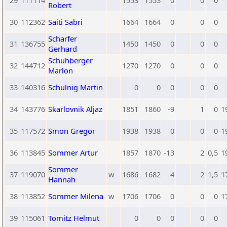
29
111114
1553
1553
0
0
0
Robert
30
112362
Saiti Sabri
1664
1664
0
0
0
Scharfer
31
136755
1450
1450
0
0
0
Gerhard
Schuhberger
32
144712
1270
1270
0
0
0
Marlon
33
140316
Schulnig Martin
0
0
0
0
0
34
143776
Skarlovnik Aljaz
1851
1860
-9
1
0
1
35
117572
Smon Gregor
1938
1938
0
0
0
1
36
113845
Sommer Artur
1857
1870
-13
2
0,5
1
Sommer
37
119070
w
1686
1682
4
2
1,5
1
Hannah
38
113852
Sommer Milena
w
1706
1706
0
0
0
1
39
115061
Tomitz Helmut
0
0
0
0
0