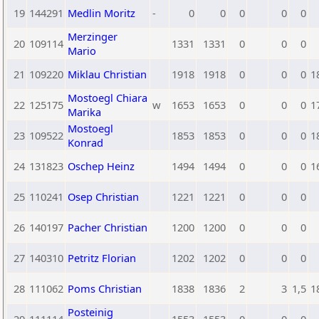
19
144291
Medlin Moritz
-
0
0
0
0
0
Merzinger
20
109114
1331
1331
0
0
0
Mario
21
109220
Miklau Christian
1918
1918
0
0
0
1
Mostoegl Chiara
22
125175
w
1653
1653
0
0
0
1
Marika
Mostoegl
23
109522
1853
1853
0
0
0
1
Konrad
24
131823
Oschep Heinz
1494
1494
0
0
0
1
25
110241
Osep Christian
1221
1221
0
0
0
26
140197
Pacher Christian
1200
1200
0
0
0
27
140310
Petritz Florian
1202
1202
0
0
0
28
111062
Poms Christian
1838
1836
2
3
1,5
1
Posteinig