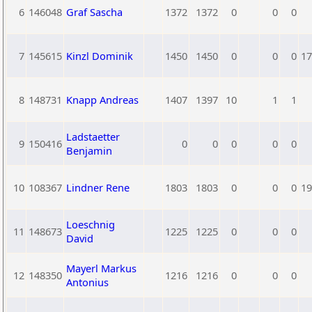
6
146048
Graf Sascha
1372
1372
0
0
0
7
145615
Kinzl Dominik
1450
1450
0
0
0
17
8
148731
Knapp Andreas
1407
1397
10
1
1
Ladstaetter
9
150416
0
0
0
0
0
Benjamin
10
108367
Lindner Rene
1803
1803
0
0
0
19
Loeschnig
11
148673
1225
1225
0
0
0
David
Mayerl Markus
12
148350
1216
1216
0
0
0
Antonius