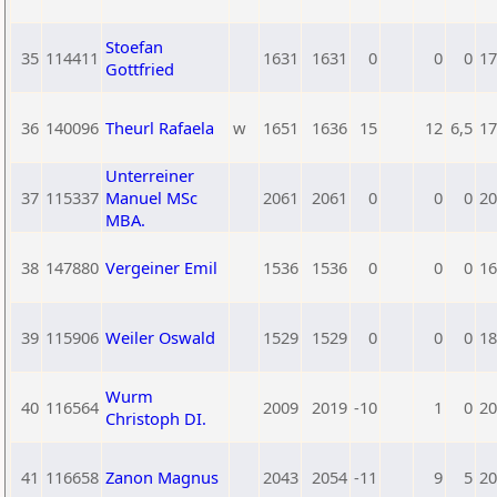
Stoefan
35
114411
1631
1631
0
0
0
17
Gottfried
36
140096
Theurl Rafaela
w
1651
1636
15
12
6,5
17
Unterreiner
37
115337
Manuel MSc
2061
2061
0
0
0
20
MBA.
38
147880
Vergeiner Emil
1536
1536
0
0
0
16
39
115906
Weiler Oswald
1529
1529
0
0
0
18
Wurm
40
116564
2009
2019
-10
1
0
20
Christoph DI.
41
116658
Zanon Magnus
2043
2054
-11
9
5
20