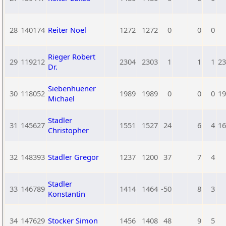
28
140174
Reiter Noel
1272
1272
0
0
0
Rieger Robert
29
119212
2304
2303
1
1
1
23
Dr.
Siebenhuener
30
118052
1989
1989
0
0
0
19
Michael
Stadler
31
145627
1551
1527
24
6
4
16
Christopher
32
148393
Stadler Gregor
1237
1200
37
7
4
Stadler
33
146789
1414
1464
-50
8
3
Konstantin
34
147629
Stocker Simon
1456
1408
48
9
5