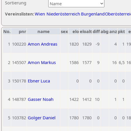
Sortierung
Vereinslisten:
Wien
Niederösterreich
Burgenland
Oberösterrei
No.
pnr
name
sex
elo
eloalt
diff
abg
anz
pkt
e
1
100220
Amon Andreas
1820
1829
-9
4
1
19
2
145507
Amon Markus
1586
1577
9
16
6,5
16
3
150178
Ebner Luca
0
0
0
0
0
4
148787
Gasser Noah
1422
1412
10
1
1
5
103782
Golger Daniel
1780
1780
0
0
0
18