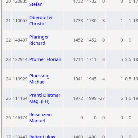
20
120835
1732
1732
0
0
0
17
Stefan
Oberdorfer
21
110057
1733
1730
3
1
1
18
Christof
Pfaringer
22
148407
1452
1452
0
0
0
Richard
23
132914
Pfurner Florian
1714
1711
3
5
3,5
18
Ploessnig
24
110929
1941
1945
-4
1
0,5
19
Michael
Prantl Dietmar
25
111164
1972
1999
-27
6
1,5
19
Mag. (FH)
Reisenzein
26
146174
0
0
0
0
0
Manuel
27
139447
Reiter Lukas
1480
1480
0
0
0