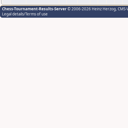
Chess-Tournament-Results-Server
© 2006-2026 Heinz Herzog
, CMS-
Legal details/Terms of use