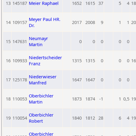
13
145187
Meier Raphael
1652
1615
37
5
4
18
Meyer Paul HR.
14
109157
2017
2008
9
1
1
20
Dr.
Neumayr
15
147631
0
0
0
0
0
Martin
Niedertscheider
16
109933
1315
1315
0
0
0
16
Franz
Niederwieser
17
125178
1647
1647
0
0
0
Manfred
Oberbichler
18
110053
1873
1874
-1
1
0,5
19
Martin
Oberbichler
19
110054
1840
1812
28
6
4
19
Robert
Oberbichler