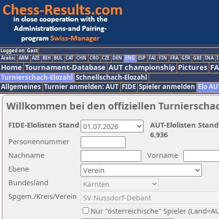
Logged on: Gast
Arabic
ARM
AZE
BIH
BUL
CAT
CHN
CRO
CZE
DEN
ENG
ESP
FAI
FIN
FRA
GER
GRE
INA
I
Home
Tournament-Database
AUT championship
Pictures
F
Turnierschach-Elozahl
Schnellschach-Elozahl
Allgemeines
Turnier anmelden: AUT
FIDE
Spieler anmelden
Elo AU
Willkommen bei den offiziellen Turnierscha
FIDE-Elolisten Stand
AUT-Elolisten Stand
6.936
Personennummer
Nachname
Vorname
Ebene
Bundesland
Spgem./Kreis/Verein
Nur "österreichische" Spieler (Land=A