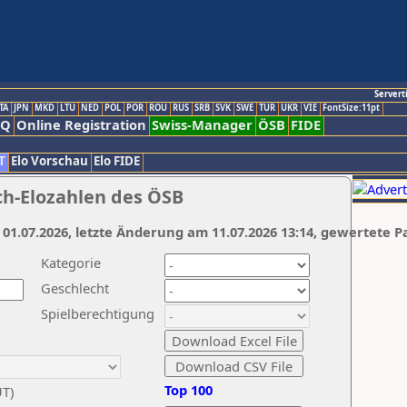
Servert
TA
JPN
MKD
LTU
NED
POL
POR
ROU
RUS
SRB
SVK
SWE
TUR
UKR
VIE
FontSize:11pt
AQ
Online Registration
Swiss-Manager
ÖSB
FIDE
T
Elo Vorschau
Elo FIDE
ch-Elozahlen des ÖSB
 01.07.2026, letzte Änderung am 11.07.2026 13:14, gewertete P
Kategorie
Geschlecht
Spielberechtigung
Top 100
UT)