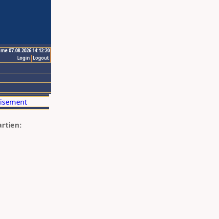
ime 07.08.2026 14:12:20
Login
Logout
artien: