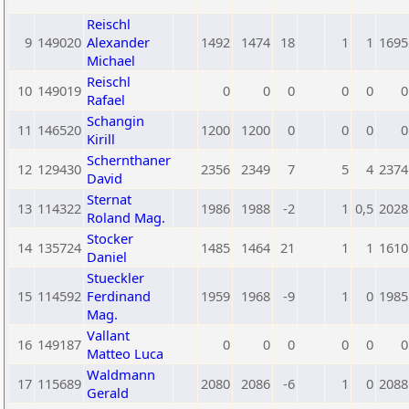
Reischl
9
149020
Alexander
1492
1474
18
1
1
1695
Michael
Reischl
10
149019
0
0
0
0
0
0
Rafael
Schangin
11
146520
1200
1200
0
0
0
0
Kirill
Schernthaner
12
129430
2356
2349
7
5
4
2374
David
Sternat
13
114322
1986
1988
-2
1
0,5
2028
Roland Mag.
Stocker
14
135724
1485
1464
21
1
1
1610
Daniel
Stueckler
15
114592
Ferdinand
1959
1968
-9
1
0
1985
Mag.
Vallant
16
149187
0
0
0
0
0
0
Matteo Luca
Waldmann
17
115689
2080
2086
-6
1
0
2088
Gerald