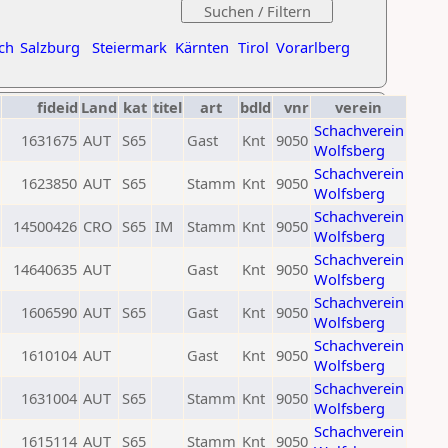
ch
Salzburg
Steiermark
Kärnten
Tirol
Vorarlberg
fideid
Land
kat
titel
art
bdld
vnr
verein
Schachverein
1631675
AUT
S65
Gast
Knt
9050
Wolfsberg
Schachverein
1623850
AUT
S65
Stamm
Knt
9050
Wolfsberg
Schachverein
14500426
CRO
S65
IM
Stamm
Knt
9050
Wolfsberg
Schachverein
14640635
AUT
Gast
Knt
9050
Wolfsberg
Schachverein
1606590
AUT
S65
Gast
Knt
9050
Wolfsberg
Schachverein
1610104
AUT
Gast
Knt
9050
Wolfsberg
Schachverein
1631004
AUT
S65
Stamm
Knt
9050
Wolfsberg
Schachverein
1615114
AUT
S65
Stamm
Knt
9050