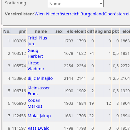
Sortierung
Vereinslisten:
Wien
Niederösterreich
Burgenland
Oberösterrei
No.
pnr
name
sex
elo
eloalt
diff
abg
anz
pkt
eloi
Fritzl Pius
1
103206
1793
1793
0
0
0
1863
Jun.
Gaug
2
103512
1678
1682
-4
1
0,5
1831
Herbert
Hresc
3
105574
2254
2254
0
1
0,5
2272
Vladimir
4
133868
Ilijic Mihajilo
2144
2141
3
4
2,5
2164
Kleinsasser
5
106716
1900
1902
-2
1
0,5
1929
Franz
Koban
6
106890
1903
1884
19
12
8
1904
Markus
7
122453
Mulaj Jakup
1681
1703
-22
1
0
1894
8
111597
Rass Ewald
1798
1798
0
0
0
1957