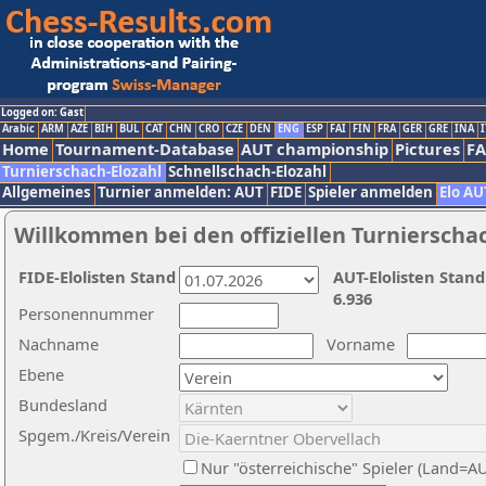
Logged on: Gast
Arabic
ARM
AZE
BIH
BUL
CAT
CHN
CRO
CZE
DEN
ENG
ESP
FAI
FIN
FRA
GER
GRE
INA
I
Home
Tournament-Database
AUT championship
Pictures
F
Turnierschach-Elozahl
Schnellschach-Elozahl
Allgemeines
Turnier anmelden: AUT
FIDE
Spieler anmelden
Elo AU
Willkommen bei den offiziellen Turnierscha
FIDE-Elolisten Stand
AUT-Elolisten Stand
6.936
Personennummer
Nachname
Vorname
Ebene
Bundesland
Spgem./Kreis/Verein
Nur "österreichische" Spieler (Land=A