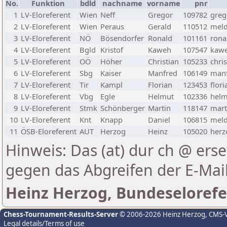
No.
Funktion
bdld
nachname
vorname
pnr
1
LV-Eloreferent
Wien
Neff
Gregor
109782
greg
2
LV-Eloreferent
Wien
Peraus
Gerald
110512
meld
3
LV-Eloreferent
NÖ
Bösendorfer
Ronald
101161
rona
4
LV-Eloreferent
Bgld
Kristof
Kaweh
107547
kawe
5
LV-Eloreferent
OÖ
Höher
Christian
105233
chri
6
LV-Eloreferent
Sbg
Kaiser
Manfred
106149
manf
7
LV-Eloreferent
Tir
Kampl
Florian
123453
flor
8
LV-Eloreferent
Vbg
Egle
Helmut
102336
helm
9
LV-Eloreferent
Stmk
Schönberger
Martin
118147
mart
10
LV-Eloreferent
Knt
Knapp
Daniel
106815
meld
11
ÖSB-Eloreferent
AUT
Herzog
Heinz
105020
herz
Hinweis: Das (at) dur ch @ erse
gegen das Abgreifen der E-Ma
Heinz Herzog, Bundeselorefe
Chess-Tournament-Results-Server
© 2006-2026 Heinz Herzog
, CMS-
Legal details/Terms of use