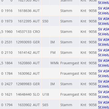
0
0
1627503
AUT
Stamm
Knt
9058
St.Vei
SV AS
0
1916
1618636
AUT
Stamm
Knt
9058
St.Vei
SV AS
0
1973
1612395
AUT
S50
Stamm
Knt
9058
St.Vei
SV AS
,5
1960
14537133
CRO
Stamm
Knt
9058
St.Vei
SV AS
0
2531
12993093
GER
IM
Stamm
Knt
9058
St.Vei
SV AS
0
2110
1614142
AUT
FM
Stamm
Knt
9058
St.Vei
SV AS
,5
1864
1620860
AUT
WMk
Frauengast
Knt
9058
St.Vei
SV AS
0
1784
1630962
AUT
Frauengast
Knt
9058
St.Vei
SV AS
0
2427
12989983
GER
IM
Stamm
Knt
9058
St.Vei
SV AS
0
1621
14648440
SLO
U18
Frauengast
Knt
9058
St.Vei
SV AS
0
1794
1633902
AUT
S65
Stamm
Knt
9058
St.Vei