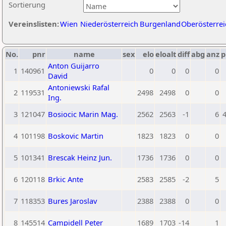
Sortierung
Vereinslisten:
Wien
Niederösterreich
Burgenland
Oberösterrei
No.
pnr
name
sex
elo
eloalt
diff
abg
anz
p
Anton Guijarro
1
140961
0
0
0
0
David
Antoniewski Rafal
2
119531
2498
2498
0
0
Ing.
3
121047
Bosiocic Marin Mag.
2562
2563
-1
6
4
4
101198
Boskovic Martin
1823
1823
0
0
5
101341
Brescak Heinz Jun.
1736
1736
0
0
6
120118
Brkic Ante
2583
2585
-2
5
7
118353
Bures Jaroslav
2388
2388
0
0
8
145514
Campidell Peter
1689
1703
-14
1