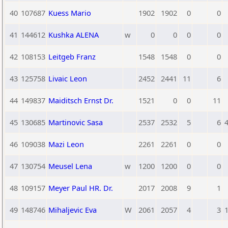
40
107687
Kuess Mario
1902
1902
0
0
41
144612
Kushka ALENA
w
0
0
0
0
42
108153
Leitgeb Franz
1548
1548
0
0
43
125758
Livaic Leon
2452
2441
11
6
44
149837
Maiditsch Ernst Dr.
1521
0
0
11
45
130685
Martinovic Sasa
2537
2532
5
6
4
46
109038
Mazi Leon
2261
2261
0
0
47
130754
Meusel Lena
w
1200
1200
0
0
48
109157
Meyer Paul HR. Dr.
2017
2008
9
1
49
148746
Mihaljevic Eva
W
2061
2057
4
3
1