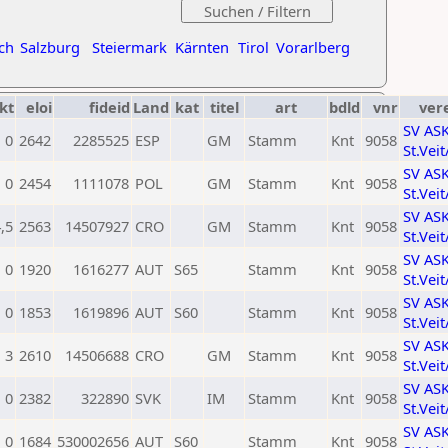
ch
Salzburg
Steiermark
Kärnten
Tirol
Vorarlberg
kt
eloi
fideid
Land
kat
titel
art
bdld
vnr
ver
SV AS
0
2642
2285525
ESP
GM
Stamm
Knt
9058
St.Vei
SV AS
0
2454
1111078
POL
GM
Stamm
Knt
9058
St.Vei
SV AS
,5
2563
14507927
CRO
GM
Stamm
Knt
9058
St.Vei
SV AS
0
1920
1616277
AUT
S65
Stamm
Knt
9058
St.Vei
SV AS
0
1853
1619896
AUT
S60
Stamm
Knt
9058
St.Vei
SV AS
3
2610
14506688
CRO
GM
Stamm
Knt
9058
St.Vei
SV AS
0
2382
322890
SVK
IM
Stamm
Knt
9058
St.Vei
SV AS
0
1684
530002656
AUT
S60
Stamm
Knt
9058