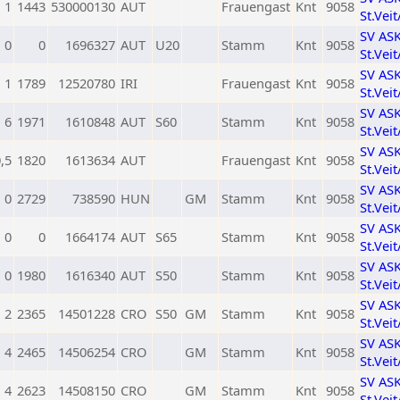
1
1443
530000130
AUT
Frauengast
Knt
9058
St.Vei
SV AS
0
0
1696327
AUT
U20
Stamm
Knt
9058
St.Vei
SV AS
1
1789
12520780
IRI
Frauengast
Knt
9058
St.Vei
SV AS
6
1971
1610848
AUT
S60
Stamm
Knt
9058
St.Vei
SV AS
,5
1820
1613634
AUT
Frauengast
Knt
9058
St.Vei
SV AS
0
2729
738590
HUN
GM
Stamm
Knt
9058
St.Vei
SV AS
0
0
1664174
AUT
S65
Stamm
Knt
9058
St.Vei
SV AS
0
1980
1616340
AUT
S50
Stamm
Knt
9058
St.Vei
SV AS
2
2365
14501228
CRO
S50
GM
Stamm
Knt
9058
St.Vei
SV AS
4
2465
14506254
CRO
GM
Stamm
Knt
9058
St.Vei
SV AS
4
2623
14508150
CRO
GM
Stamm
Knt
9058
St.Vei