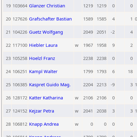
19
103664
Glanzer Christian
1219
1219
0
0
20
127626
Grafschafter Bastian
1589
1585
4
1
0
21
104226
Guetz Wolfgang
2049
2051
-2
4
22
117100
Hiebler Laura
w
1967
1958
9
2
23
105258
Hoelzl Franz
2238
2238
0
0
24
106251
Kampl Walter
1799
1793
6
18
25
106385
Kaspret Guido Mag.
2204
2213
-9
3
1
26
128172
Katter Katharina
w
2106
2106
0
0
27
124152
Kejzar Petra
w
2041
2038
3
3
1
28
106812
Knapp Andrea
w
0
0
0
0