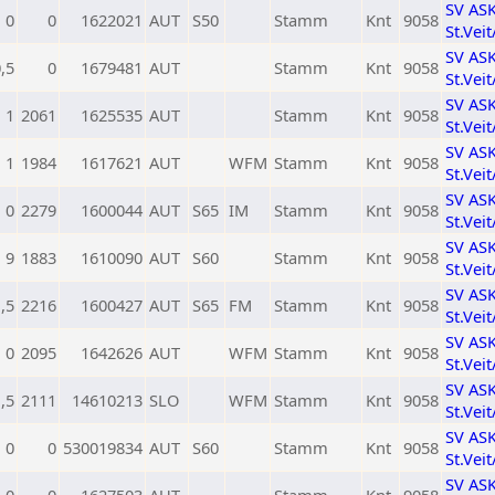
SV AS
0
0
1622021
AUT
S50
Stamm
Knt
9058
St.Vei
SV AS
,5
0
1679481
AUT
Stamm
Knt
9058
St.Vei
SV AS
1
2061
1625535
AUT
Stamm
Knt
9058
St.Vei
SV AS
1
1984
1617621
AUT
WFM
Stamm
Knt
9058
St.Vei
SV AS
0
2279
1600044
AUT
S65
IM
Stamm
Knt
9058
St.Vei
SV AS
9
1883
1610090
AUT
S60
Stamm
Knt
9058
St.Vei
SV AS
,5
2216
1600427
AUT
S65
FM
Stamm
Knt
9058
St.Vei
SV AS
0
2095
1642626
AUT
WFM
Stamm
Knt
9058
St.Vei
SV AS
,5
2111
14610213
SLO
WFM
Stamm
Knt
9058
St.Vei
SV AS
0
0
530019834
AUT
S60
Stamm
Knt
9058
St.Vei
SV AS