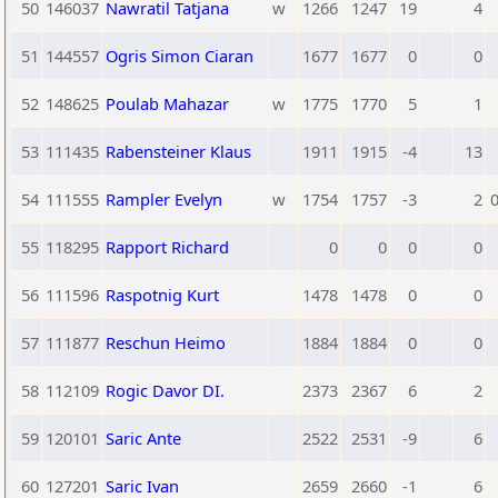
50
146037
Nawratil Tatjana
w
1266
1247
19
4
51
144557
Ogris Simon Ciaran
1677
1677
0
0
52
148625
Poulab Mahazar
w
1775
1770
5
1
53
111435
Rabensteiner Klaus
1911
1915
-4
13
54
111555
Rampler Evelyn
w
1754
1757
-3
2
0
55
118295
Rapport Richard
0
0
0
0
56
111596
Raspotnig Kurt
1478
1478
0
0
57
111877
Reschun Heimo
1884
1884
0
0
58
112109
Rogic Davor DI.
2373
2367
6
2
59
120101
Saric Ante
2522
2531
-9
6
60
127201
Saric Ivan
2659
2660
-1
6