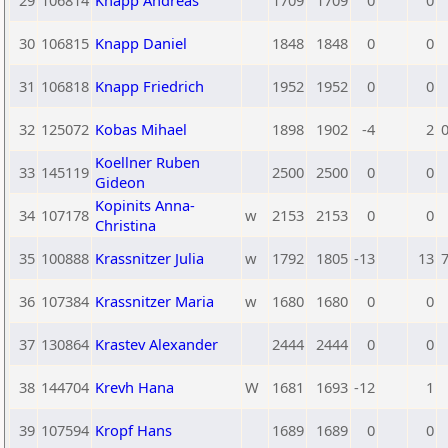
29
106814
Knapp Andreas
1709
1709
0
0
30
106815
Knapp Daniel
1848
1848
0
0
31
106818
Knapp Friedrich
1952
1952
0
0
32
125072
Kobas Mihael
1898
1902
-4
2
0
Koellner Ruben
33
145119
2500
2500
0
0
Gideon
Kopinits Anna-
34
107178
w
2153
2153
0
0
Christina
35
100888
Krassnitzer Julia
w
1792
1805
-13
13
7
36
107384
Krassnitzer Maria
w
1680
1680
0
0
37
130864
Krastev Alexander
2444
2444
0
0
38
144704
Krevh Hana
W
1681
1693
-12
1
39
107594
Kropf Hans
1689
1689
0
0