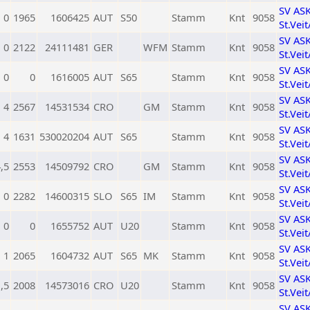
SV AS
0
1965
1606425
AUT
S50
Stamm
Knt
9058
St.Vei
SV AS
0
2122
24111481
GER
WFM
Stamm
Knt
9058
St.Vei
SV AS
0
0
1616005
AUT
S65
Stamm
Knt
9058
St.Vei
SV AS
4
2567
14531534
CRO
GM
Stamm
Knt
9058
St.Vei
SV AS
4
1631
530020204
AUT
S65
Stamm
Knt
9058
St.Vei
SV AS
,5
2553
14509792
CRO
GM
Stamm
Knt
9058
St.Vei
SV AS
0
2282
14600315
SLO
S65
IM
Stamm
Knt
9058
St.Vei
SV AS
0
0
1655752
AUT
U20
Stamm
Knt
9058
St.Vei
SV AS
1
2065
1604732
AUT
S65
MK
Stamm
Knt
9058
St.Vei
SV AS
,5
2008
14573016
CRO
U20
Stamm
Knt
9058
St.Vei
SV AS