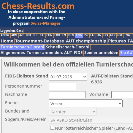
Logged on: Gast
Arabic
ARM
AZE
BIH
BUL
CAT
CHN
CRO
CZE
DEN
ENG
ESP
FAI
FIN
FRA
GER
GRE
INA
I
Home
Tournament-Database
AUT championship
Pictures
F
Turnierschach-Elozahl
Schnellschach-Elozahl
Allgemeines
Turnier anmelden: AUT
FIDE
Spieler anmelden
Elo AU
Willkommen bei den offiziellen Turnierscha
FIDE-Elolisten Stand
AUT-Elolisten Stand
6.936
Personennummer
Nachname
Vorname
Ebene
Bundesland
Spgem./Kreis/Verein
Nur "österreichische" Spieler (Land=A