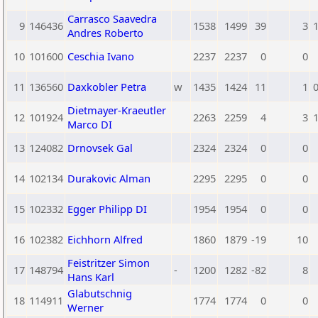
Carrasco Saavedra
9
146436
1538
1499
39
3
1
Andres Roberto
10
101600
Ceschia Ivano
2237
2237
0
0
11
136560
Daxkobler Petra
w
1435
1424
11
1
0
Dietmayer-Kraeutler
12
101924
2263
2259
4
3
1
Marco DI
13
124082
Drnovsek Gal
2324
2324
0
0
14
102134
Durakovic Alman
2295
2295
0
0
15
102332
Egger Philipp DI
1954
1954
0
0
16
102382
Eichhorn Alfred
1860
1879
-19
10
Feistritzer Simon
17
148794
-
1200
1282
-82
8
Hans Karl
Glabutschnig
18
114911
1774
1774
0
0
Werner