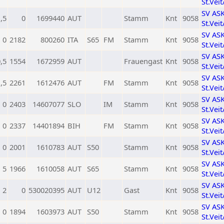
St.Vei
SV AS
,5
0
1699440
AUT
Stamm
Knt
9058
St.Vei
SV AS
0
2182
800260
ITA
S65
FM
Stamm
Knt
9058
St.Vei
SV AS
,5
1554
1672959
AUT
Frauengast
Knt
9058
St.Vei
SV AS
,5
2261
1612476
AUT
FM
Stamm
Knt
9058
St.Vei
SV AS
0
2403
14607077
SLO
IM
Stamm
Knt
9058
St.Vei
SV AS
0
2337
14401894
BIH
FM
Stamm
Knt
9058
St.Vei
SV AS
0
2001
1610783
AUT
S50
Stamm
Knt
9058
St.Vei
SV AS
5
1966
1610058
AUT
S65
Stamm
Knt
9058
St.Vei
SV AS
2
0
530020395
AUT
U12
Gast
Knt
9058
St.Vei
SV AS
0
1894
1603973
AUT
S50
Stamm
Knt
9058
St.Vei