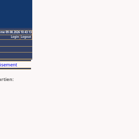
ime 09.08.2026 10:43:13
Login
Logout
artien: