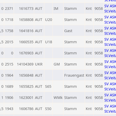
SV AS
0
2371
1616773
AUT
IM
Stamm
Knt
9058
St.Vei
SV AS
0
1718
1658808
AUT
U20
Stamm
Knt
9058
St.Vei
SV AS
,5
1758
1641816
AUT
Gast
Knt
9058
St.Vei
SV AS
,5
2015
1660535
AUT
U18
Stamm
Knt
9058
St.Vei
SV AS
0
0
1676903
AUT
Stamm
Knt
9058
St.Vei
SV AS
0
2515
14104369
UKR
GM
Stamm
Knt
9058
St.Vei
SV AS
0
1964
1656848
AUT
Frauengast
Knt
9058
St.Vei
SV AS
0
1689
1655825
AUT
S65
Stamm
Knt
9058
St.Vei
SV AS
1
1906
1623001
AUT
WMk
Stamm
Knt
9058
St.Vei
SV AS
,5
1943
1606786
AUT
S50
Stamm
Knt
9058
St.Vei