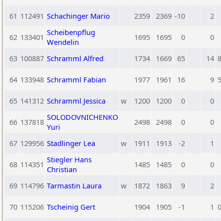
61
112491
Schachinger Mario
2359
2369
-10
2
Scheibenpflug
62
133401
1695
1695
0
0
Wendelin
63
100887
Schramml Alfred
1734
1669
65
14
8
64
133948
Schramml Fabian
1977
1961
16
9
5
65
141312
Schramml Jessica
w
1200
1200
0
0
SOLODOVNICHENKO
66
137818
2498
2498
0
0
Yuri
67
129956
Stadlinger Lea
w
1911
1913
-2
1
Stiegler Hans
68
114351
1485
1485
0
0
Christian
69
114796
Tarmastin Laura
w
1872
1863
9
2
70
115206
Tscheinig Gert
1904
1905
-1
1
0