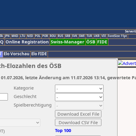
Servert
TA
JPN
MKD
LTU
NED
POL
POR
ROU
RUS
SRB
SVK
SWE
TUR
UKR
VIE
FontSize:11pt
AQ
Online Registration
Swiss-Manager
ÖSB
FIDE
T
Elo Vorschau
Elo FIDE
ch-Elozahlen des ÖSB
 01.07.2026, letzte Änderung am 11.07.2026 13:14, gewertete P
Kategorie
Geschlecht
Spielberechtigung
Top 100
UT)