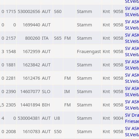
St.Vei
SV AS
0
1715
530002656
AUT
S60
Stamm
Knt
9058
St.Vei
SV AS
0
0
1699440
AUT
Stamm
Knt
9058
St.Vei
SV AS
0
2157
800260
ITA
S65
FM
Stamm
Knt
9058
St.Vei
SV AS
3
1548
1672959
AUT
Frauengast
Knt
9058
St.Vei
SV AS
0
1881
1623842
AUT
Stamm
Knt
9058
St.Vei
SV AS
0
2281
1612476
AUT
FM
Stamm
Knt
9058
St.Vei
SV AS
0
2390
14607077
SLO
IM
Stamm
Knt
9058
St.Vei
SV AS
,5
2305
14401894
BIH
FM
Stamm
Knt
9058
St.Vei
SV Dr
4
0
530004381
AUT
U8
Stamm
Knt
9004
Friesa
SV AS
0
2008
1610783
AUT
S50
Stamm
Knt
9058
St.Vei