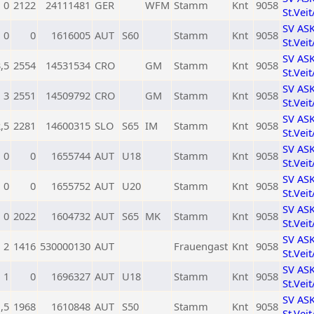
0
2122
24111481
GER
WFM
Stamm
Knt
9058
St.Vei
SV AS
0
0
1616005
AUT
S60
Stamm
Knt
9058
St.Vei
SV AS
,5
2554
14531534
CRO
GM
Stamm
Knt
9058
St.Vei
SV AS
3
2551
14509792
CRO
GM
Stamm
Knt
9058
St.Vei
SV AS
,5
2281
14600315
SLO
S65
IM
Stamm
Knt
9058
St.Vei
SV AS
0
0
1655744
AUT
U18
Stamm
Knt
9058
St.Vei
SV AS
0
0
1655752
AUT
U20
Stamm
Knt
9058
St.Vei
SV AS
0
2022
1604732
AUT
S65
MK
Stamm
Knt
9058
St.Vei
SV AS
2
1416
530000130
AUT
Frauengast
Knt
9058
St.Vei
SV AS
1
0
1696327
AUT
U18
Stamm
Knt
9058
St.Vei
SV AS
,5
1968
1610848
AUT
S50
Stamm
Knt
9058
St.Vei