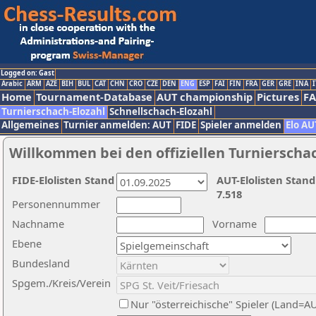
Logged on: Gast
Arabic
ARM
AZE
BIH
BUL
CAT
CHN
CRO
CZE
DEN
ENG
ESP
FAI
FIN
FRA
GER
GRE
INA
I
Home
Tournament-Database
AUT championship
Pictures
F
Turnierschach-Elozahl
Schnellschach-Elozahl
Allgemeines
Turnier anmelden: AUT
FIDE
Spieler anmelden
Elo AU
Willkommen bei den offiziellen Turnierscha
FIDE-Elolisten Stand
AUT-Elolisten Stand
7.518
Personennummer
Nachname
Vorname
Ebene
Bundesland
Spgem./Kreis/Verein
Nur "österreichische" Spieler (Land=A