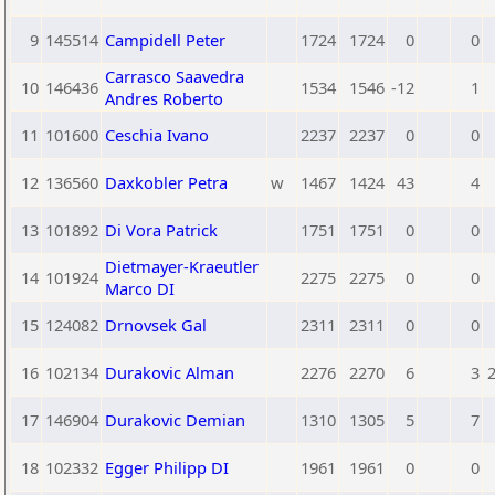
9
145514
Campidell Peter
1724
1724
0
0
Carrasco Saavedra
10
146436
1534
1546
-12
1
Andres Roberto
11
101600
Ceschia Ivano
2237
2237
0
0
12
136560
Daxkobler Petra
w
1467
1424
43
4
13
101892
Di Vora Patrick
1751
1751
0
0
Dietmayer-Kraeutler
14
101924
2275
2275
0
0
Marco DI
15
124082
Drnovsek Gal
2311
2311
0
0
16
102134
Durakovic Alman
2276
2270
6
3
2
17
146904
Durakovic Demian
1310
1305
5
7
18
102332
Egger Philipp DI
1961
1961
0
0