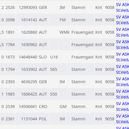
SV AS
2
2526
12993093
GER
IM
Stamm
Knt
9058
St.Vei
SV AS
0
2098
1614142
AUT
FM
Stamm
Knt
9058
St.Vei
SV AS
,5
1891
1620860
AUT
WMk
Frauengast
Knt
9058
St.Vei
SV AS
,5
1784
1630962
AUT
Frauengast
Knt
9058
St.Vei
SV AS
0
1673
14648440
SLO
U16
Frauengast
Knt
9058
St.Vei
SV AS
0
1794
1633902
AUT
S65
Stamm
Knt
9058
St.Vei
SV AS
0
2393
4636295
GER
IM
Stamm
Knt
9058
St.Vei
SV AS
1
1985
1606425
AUT
S50
Stamm
Knt
9058
St.Vei
SV AS
0
2539
14506661
CRO
GM
Stamm
Knt
9058
St.Vei
SV AS
0
2361
1131044
POL
IM
Stamm
Knt
9058
St.Vei
SV AS