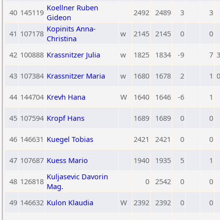
Koellner Ruben
40
145119
2492
2489
3
3
Gideon
Kopinits Anna-
41
107178
w
2145
2145
0
0
Christina
42
100888
Krassnitzer Julia
w
1825
1834
-9
7
3
43
107384
Krassnitzer Maria
w
1680
1678
2
1
0
44
144704
Krevh Hana
W
1640
1646
-6
1
45
107594
Kropf Hans
1689
1689
0
0
46
146631
Kuegel Tobias
2421
2421
0
0
47
107687
Kuess Mario
1940
1935
5
1
Kuljasevic Davorin
48
126818
0
2542
0
0
Mag.
49
146632
Kulon Klaudia
W
2392
2392
0
0