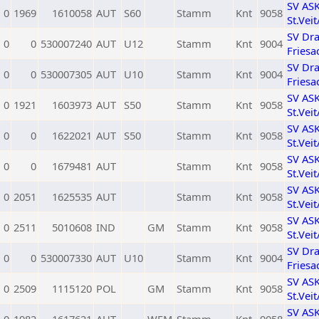
SV AS
0
1969
1610058
AUT
S60
Stamm
Knt
9058
St.Vei
SV Dr
0
0
530007240
AUT
U12
Stamm
Knt
9004
Friesa
SV Dr
0
0
530007305
AUT
U10
Stamm
Knt
9004
Friesa
SV AS
0
1921
1603973
AUT
S50
Stamm
Knt
9058
St.Vei
SV AS
0
0
1622021
AUT
S50
Stamm
Knt
9058
St.Vei
SV AS
0
0
1679481
AUT
Stamm
Knt
9058
St.Vei
SV AS
0
2051
1625535
AUT
Stamm
Knt
9058
St.Vei
SV AS
0
2511
5010608
IND
GM
Stamm
Knt
9058
St.Vei
SV Dr
0
0
530007330
AUT
U10
Stamm
Knt
9004
Friesa
SV AS
0
2509
1115120
POL
GM
Stamm
Knt
9058
St.Vei
SV AS