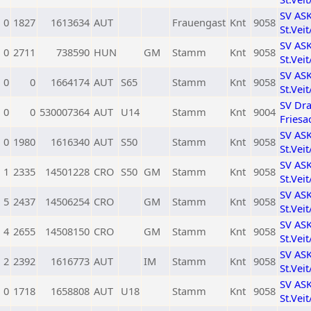
SV AS
0
1827
1613634
AUT
Frauengast
Knt
9058
St.Vei
SV AS
0
2711
738590
HUN
GM
Stamm
Knt
9058
St.Vei
SV AS
0
0
1664174
AUT
S65
Stamm
Knt
9058
St.Vei
SV Dr
0
0
530007364
AUT
U14
Stamm
Knt
9004
Friesa
SV AS
0
1980
1616340
AUT
S50
Stamm
Knt
9058
St.Vei
SV AS
1
2335
14501228
CRO
S50
GM
Stamm
Knt
9058
St.Vei
SV AS
5
2437
14506254
CRO
GM
Stamm
Knt
9058
St.Vei
SV AS
4
2655
14508150
CRO
GM
Stamm
Knt
9058
St.Vei
SV AS
2
2392
1616773
AUT
IM
Stamm
Knt
9058
St.Vei
SV AS
0
1718
1658808
AUT
U18
Stamm
Knt
9058
St.Vei