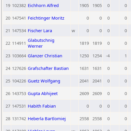
19
102382
Eichhorn Alfred
1905
1905
0
0
20
147541
Feichtinger Moritz
0
0
0
0
21
147534
Fischer Lara
w
0
0
0
0
Glabutschnig
22
114911
1819
1819
0
0
Werner
23
103664
Glanzer Christian
1250
1254
-4
1
24
127626
Grafschafter Bastian
1631
1631
0
0
25
104226
Guetz Wolfgang
2041
2041
0
0
26
143753
Gupta Abhijeet
2609
2609
0
0
27
147531
Habith Fabian
0
0
0
0
28
131742
Heberla Bartlomiej
2558
2558
0
0