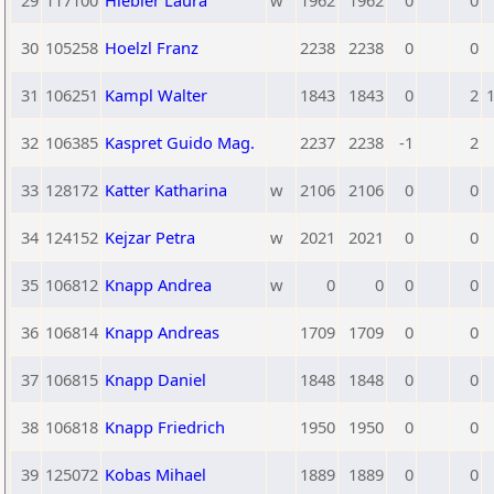
29
117100
Hiebler Laura
w
1962
1962
0
0
30
105258
Hoelzl Franz
2238
2238
0
0
31
106251
Kampl Walter
1843
1843
0
2
1
32
106385
Kaspret Guido Mag.
2237
2238
-1
2
33
128172
Katter Katharina
w
2106
2106
0
0
34
124152
Kejzar Petra
w
2021
2021
0
0
35
106812
Knapp Andrea
w
0
0
0
0
36
106814
Knapp Andreas
1709
1709
0
0
37
106815
Knapp Daniel
1848
1848
0
0
38
106818
Knapp Friedrich
1950
1950
0
0
39
125072
Kobas Mihael
1889
1889
0
0