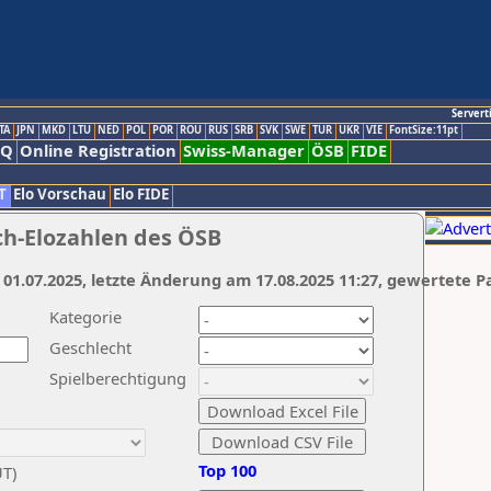
Servert
TA
JPN
MKD
LTU
NED
POL
POR
ROU
RUS
SRB
SVK
SWE
TUR
UKR
VIE
FontSize:11pt
AQ
Online Registration
Swiss-Manager
ÖSB
FIDE
T
Elo Vorschau
Elo FIDE
ch-Elozahlen des ÖSB
 01.07.2025, letzte Änderung am 17.08.2025 11:27, gewertete P
Kategorie
Geschlecht
Spielberechtigung
Top 100
UT)