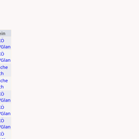
ein
KÖ
t/Glan
KÖ
t/Glan
ache
ch
ache
ch
KÖ
t/Glan
KÖ
t/Glan
KÖ
t/Glan
KÖ