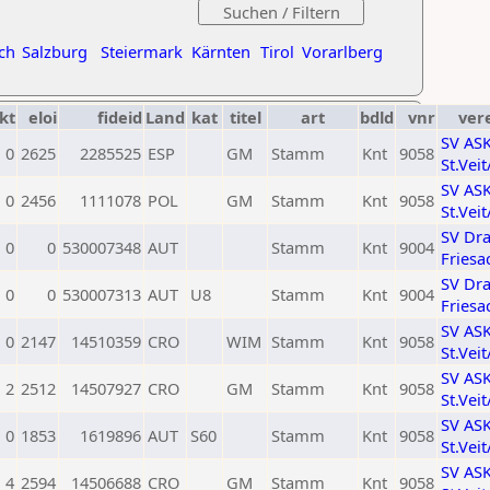
ch
Salzburg
Steiermark
Kärnten
Tirol
Vorarlberg
kt
eloi
fideid
Land
kat
titel
art
bdld
vnr
ver
SV AS
0
2625
2285525
ESP
GM
Stamm
Knt
9058
St.Vei
SV AS
0
2456
1111078
POL
GM
Stamm
Knt
9058
St.Vei
SV Dr
0
0
530007348
AUT
Stamm
Knt
9004
Friesa
SV Dr
0
0
530007313
AUT
U8
Stamm
Knt
9004
Friesa
SV AS
0
2147
14510359
CRO
WIM
Stamm
Knt
9058
St.Vei
SV AS
2
2512
14507927
CRO
GM
Stamm
Knt
9058
St.Vei
SV AS
0
1853
1619896
AUT
S60
Stamm
Knt
9058
St.Vei
SV AS
4
2594
14506688
CRO
GM
Stamm
Knt
9058