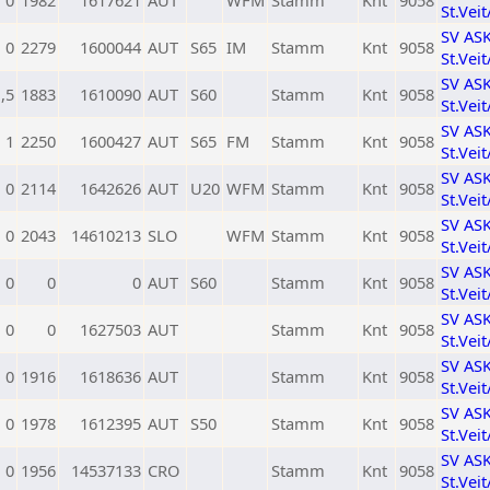
0
1982
1617621
AUT
WFM
Stamm
Knt
9058
St.Vei
SV AS
0
2279
1600044
AUT
S65
IM
Stamm
Knt
9058
St.Vei
SV AS
,5
1883
1610090
AUT
S60
Stamm
Knt
9058
St.Vei
SV AS
1
2250
1600427
AUT
S65
FM
Stamm
Knt
9058
St.Vei
SV AS
0
2114
1642626
AUT
U20
WFM
Stamm
Knt
9058
St.Vei
SV AS
0
2043
14610213
SLO
WFM
Stamm
Knt
9058
St.Vei
SV AS
0
0
0
AUT
S60
Stamm
Knt
9058
St.Vei
SV AS
0
0
1627503
AUT
Stamm
Knt
9058
St.Vei
SV AS
0
1916
1618636
AUT
Stamm
Knt
9058
St.Vei
SV AS
0
1978
1612395
AUT
S50
Stamm
Knt
9058
St.Vei
SV AS
0
1956
14537133
CRO
Stamm
Knt
9058
St.Vei