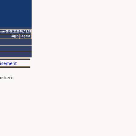
ime 08.08.2026 05:12:03
Login
Logout
artien: