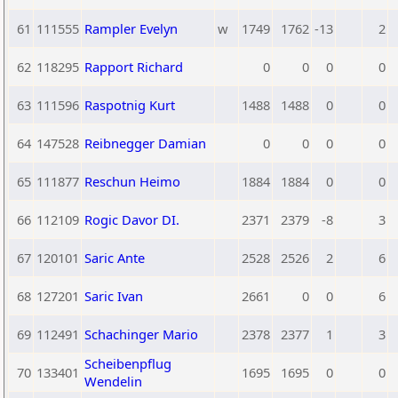
61
111555
Rampler Evelyn
w
1749
1762
-13
2
62
118295
Rapport Richard
0
0
0
0
63
111596
Raspotnig Kurt
1488
1488
0
0
64
147528
Reibnegger Damian
0
0
0
0
65
111877
Reschun Heimo
1884
1884
0
0
66
112109
Rogic Davor DI.
2371
2379
-8
3
67
120101
Saric Ante
2528
2526
2
6
68
127201
Saric Ivan
2661
0
0
6
69
112491
Schachinger Mario
2378
2377
1
3
Scheibenpflug
70
133401
1695
1695
0
0
Wendelin