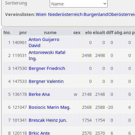
Sortierung
Vereinslisten:
Wien
Niederösterreich
Burgenland
Oberösterrei
No.
pnr
name
sex
elo
eloalt
diff
abg
anz
p
Anton Guijarro
1
140961
0
0
0
0
David
Antoniewski Rafal
2
119531
2498
2498
0
0
Ing.
3
147530
Bergner Friedrich
0
0
0
0
4
147533
Bergner Valentin
0
0
0
0
5
136178
Berke Ana
w
2148
2148
0
0
6
121047
Bosiocic Marin Mag.
2568
2588
-20
6
7
101341
Brescak Heinz Jun.
1754
1754
0
0
8
120118
Brkic Ante
2576
2570
6
6