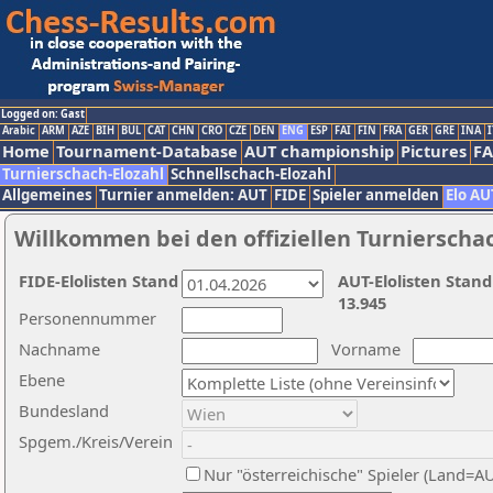
Logged on: Gast
Arabic
ARM
AZE
BIH
BUL
CAT
CHN
CRO
CZE
DEN
ENG
ESP
FAI
FIN
FRA
GER
GRE
INA
I
Home
Tournament-Database
AUT championship
Pictures
F
Turnierschach-Elozahl
Schnellschach-Elozahl
Allgemeines
Turnier anmelden: AUT
FIDE
Spieler anmelden
Elo AU
Willkommen bei den offiziellen Turnierscha
FIDE-Elolisten Stand
AUT-Elolisten Stand
13.945
Personennummer
Nachname
Vorname
Ebene
Bundesland
Spgem./Kreis/Verein
Nur "österreichische" Spieler (Land=A