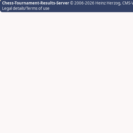
Chess-Tournament-Results-Server
© 2006-2026 Heinz Herzog
, CMS-
Legal details/Terms of use