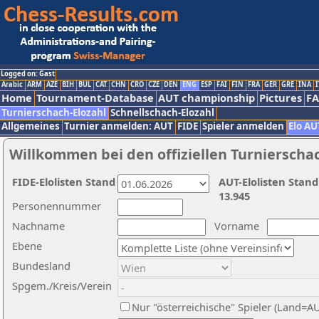
Logged on: Gast
Arabic
ARM
AZE
BIH
BUL
CAT
CHN
CRO
CZE
DEN
ENG
ESP
FAI
FIN
FRA
GER
GRE
INA
I
Home
Tournament-Database
AUT championship
Pictures
F
Turnierschach-Elozahl
Schnellschach-Elozahl
Allgemeines
Turnier anmelden: AUT
FIDE
Spieler anmelden
Elo AU
Willkommen bei den offiziellen Turnierscha
FIDE-Elolisten Stand
AUT-Elolisten Stand
13.945
Personennummer
Nachname
Vorname
Ebene
Bundesland
Spgem./Kreis/Verein
Nur "österreichische" Spieler (Land=A