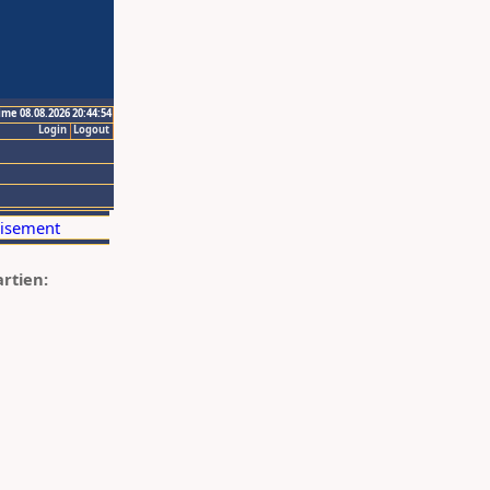
ime 08.08.2026 20:44:54
Login
Logout
artien: