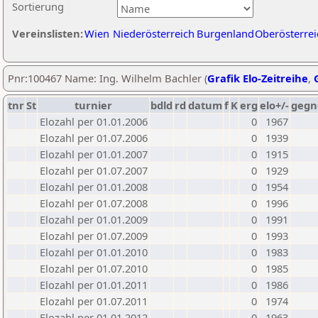
Sortierung
Vereinslisten:
Wien
Niederösterreich
Burgenland
Oberösterrei
Pnr:100467 Name: Ing. Wilhelm Bachler (
Grafik Elo-Zeitreihe
,
tnr
St
turnier
bdld
rd
datum
f
K
erg
elo+/-
gegn
Elozahl per 01.01.2006
0
1967
Elozahl per 01.07.2006
0
1939
Elozahl per 01.01.2007
0
1915
Elozahl per 01.07.2007
0
1929
Elozahl per 01.01.2008
0
1954
Elozahl per 01.07.2008
0
1996
Elozahl per 01.01.2009
0
1991
Elozahl per 01.07.2009
0
1993
Elozahl per 01.01.2010
0
1983
Elozahl per 01.07.2010
0
1985
Elozahl per 01.01.2011
0
1986
Elozahl per 01.07.2011
0
1974
Elozahl per 01.01.2012
0
1963