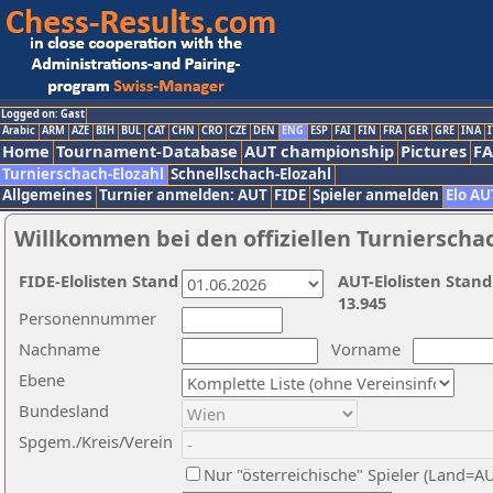
Logged on: Gast
Arabic
ARM
AZE
BIH
BUL
CAT
CHN
CRO
CZE
DEN
ENG
ESP
FAI
FIN
FRA
GER
GRE
INA
I
Home
Tournament-Database
AUT championship
Pictures
F
Turnierschach-Elozahl
Schnellschach-Elozahl
Allgemeines
Turnier anmelden: AUT
FIDE
Spieler anmelden
Elo AU
Willkommen bei den offiziellen Turnierscha
FIDE-Elolisten Stand
AUT-Elolisten Stand
13.945
Personennummer
Nachname
Vorname
Ebene
Bundesland
Spgem./Kreis/Verein
Nur "österreichische" Spieler (Land=A