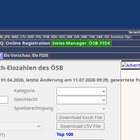
Servert
TA
JPN
MKD
LTU
NED
POL
POR
ROU
RUS
SRB
SVK
SWE
TUR
UKR
VIE
FontSize:11pt
AQ
Online Registration
Swiss-Manager
ÖSB
FIDE
T
Elo Vorschau
Elo FIDE
ch-Elozahlen des ÖSB
 01.04.2026, letzte Änderung am 11.07.2026 09:29, gewertete P
Kategorie
Geschlecht
Spielberechtigung
Top 100
UT)