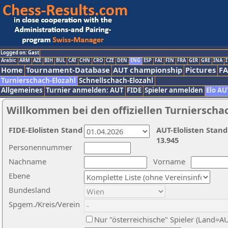
Logged on: Gast
Arabic
ARM
AZE
BIH
BUL
CAT
CHN
CRO
CZE
DEN
ENG
ESP
FAI
FIN
FRA
GER
GRE
INA
I
Home
Tournament-Database
AUT championship
Pictures
F
Turnierschach-Elozahl
Schnellschach-Elozahl
Allgemeines
Turnier anmelden: AUT
FIDE
Spieler anmelden
Elo AU
Willkommen bei den offiziellen Turnierscha
FIDE-Elolisten Stand
AUT-Elolisten Stand
13.945
Personennummer
Nachname
Vorname
Ebene
Bundesland
Spgem./Kreis/Verein
Nur "österreichische" Spieler (Land=A