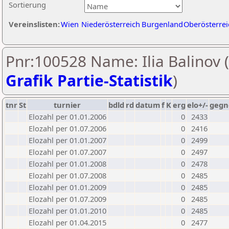
Sortierung
Vereinslisten:
Wien
Niederösterreich
Burgenland
Oberösterrei
Pnr:100528 Name: Ilia Balinov (
Grafik Partie-Statistik
)
tnr
St
turnier
bdld
rd
datum
f
K
erg
elo+/-
gegn
Elozahl per 01.01.2006
0
2433
Elozahl per 01.07.2006
0
2416
Elozahl per 01.01.2007
0
2499
Elozahl per 01.07.2007
0
2497
Elozahl per 01.01.2008
0
2478
Elozahl per 01.07.2008
0
2485
Elozahl per 01.01.2009
0
2485
Elozahl per 01.07.2009
0
2485
Elozahl per 01.01.2010
0
2485
Elozahl per 01.04.2015
0
2477