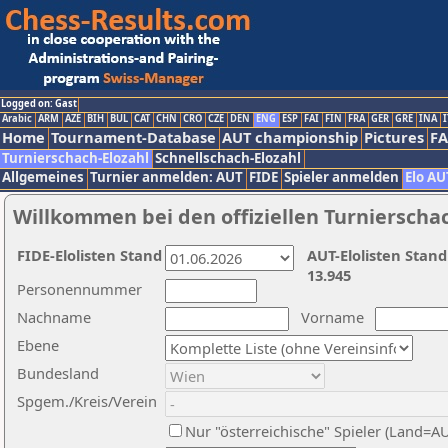
Logged on: Gast
Arabic
ARM
AZE
BIH
BUL
CAT
CHN
CRO
CZE
DEN
ENG
ESP
FAI
FIN
FRA
GER
GRE
INA
I
Home
Tournament-Database
AUT championship
Pictures
F
Turnierschach-Elozahl
Schnellschach-Elozahl
Allgemeines
Turnier anmelden: AUT
FIDE
Spieler anmelden
Elo AU
Willkommen bei den offiziellen Turnierscha
FIDE-Elolisten Stand
AUT-Elolisten Stand
13.945
Personennummer
Nachname
Vorname
Ebene
Bundesland
Spgem./Kreis/Verein
Nur "österreichische" Spieler (Land=A