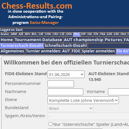
Logged on: Gast
Arabic
ARM
AZE
BIH
BUL
CAT
CHN
CRO
CZE
DEN
ENG
ESP
FAI
FIN
FRA
GER
GRE
INA
I
Home
Tournament-Database
AUT championship
Pictures
F
Turnierschach-Elozahl
Schnellschach-Elozahl
Allgemeines
Turnier anmelden: AUT
FIDE
Spieler anmelden
Elo AU
Willkommen bei den offiziellen Turnierscha
FIDE-Elolisten Stand
AUT-Elolisten Stand
13.945
Personennummer
Nachname
Vorname
Ebene
Bundesland
Spgem./Kreis/Verein
Nur "österreichische" Spieler (Land=A