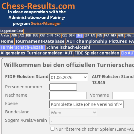
Logged on: Gast
Arabic
ARM
AZE
BIH
BUL
CAT
CHN
CRO
CZE
DEN
ENG
ESP
FAI
FIN
FRA
GER
GRE
INA
I
Home
Tournament-Database
AUT championship
Pictures
F
Turnierschach-Elozahl
Schnellschach-Elozahl
Allgemeines
Turnier anmelden: AUT
FIDE
Spieler anmelden
Elo AU
Willkommen bei den offiziellen Turnierscha
FIDE-Elolisten Stand
AUT-Elolisten Stand
13.945
Personennummer
Nachname
Vorname
Ebene
Bundesland
Spgem./Kreis/Verein
Nur "österreichische" Spieler (Land=A