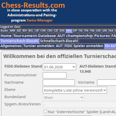
Logged on: Gast
Arabic
ARM
AZE
BIH
BUL
CAT
CHN
CRO
CZE
DEN
ENG
ESP
FAI
FIN
FRA
GER
GRE
INA
I
Home
Tournament-Database
AUT championship
Pictures
F
Turnierschach-Elozahl
Schnellschach-Elozahl
Allgemeines
Turnier anmelden: AUT
FIDE
Spieler anmelden
Elo AU
Willkommen bei den offiziellen Turnierscha
FIDE-Elolisten Stand
AUT-Elolisten Stand
13.945
Personennummer
Nachname
Vorname
Ebene
Bundesland
Spgem./Kreis/Verein
Nur "österreichische" Spieler (Land=A