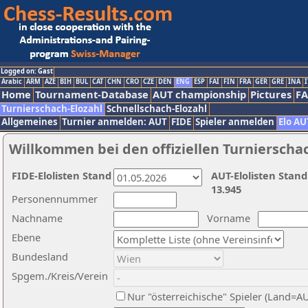
Logged on: Gast
Arabic
ARM
AZE
BIH
BUL
CAT
CHN
CRO
CZE
DEN
ENG
ESP
FAI
FIN
FRA
GER
GRE
INA
I
Home
Tournament-Database
AUT championship
Pictures
F
Turnierschach-Elozahl
Schnellschach-Elozahl
Allgemeines
Turnier anmelden: AUT
FIDE
Spieler anmelden
Elo AU
Willkommen bei den offiziellen Turnierscha
FIDE-Elolisten Stand
AUT-Elolisten Stand
13.945
Personennummer
Nachname
Vorname
Ebene
Bundesland
Spgem./Kreis/Verein
Nur "österreichische" Spieler (Land=A