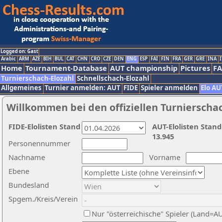
Logged on: Gast
Arabic
ARM
AZE
BIH
BUL
CAT
CHN
CRO
CZE
DEN
ENG
ESP
FAI
FIN
FRA
GER
GRE
INA
I
Home
Tournament-Database
AUT championship
Pictures
F
Turnierschach-Elozahl
Schnellschach-Elozahl
Allgemeines
Turnier anmelden: AUT
FIDE
Spieler anmelden
Elo AU
Willkommen bei den offiziellen Turnierscha
FIDE-Elolisten Stand
AUT-Elolisten Stand
13.945
Personennummer
Nachname
Vorname
Ebene
Bundesland
Spgem./Kreis/Verein
Nur "österreichische" Spieler (Land=A