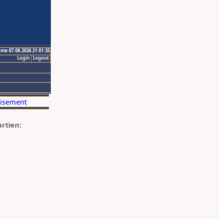
ime 07.08.2026 21:01:35
Login
Logout
artien: