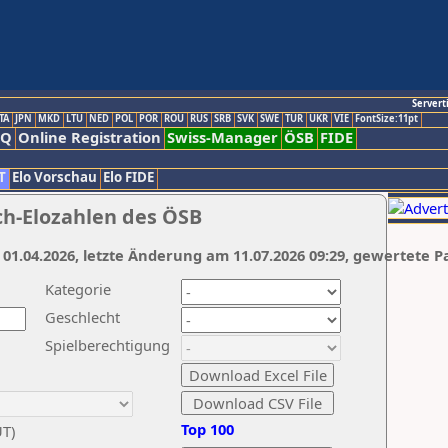
Servert
TA
JPN
MKD
LTU
NED
POL
POR
ROU
RUS
SRB
SVK
SWE
TUR
UKR
VIE
FontSize:11pt
AQ
Online Registration
Swiss-Manager
ÖSB
FIDE
T
Elo Vorschau
Elo FIDE
ch-Elozahlen des ÖSB
 01.04.2026, letzte Änderung am 11.07.2026 09:29, gewertete P
Kategorie
Geschlecht
Spielberechtigung
Top 100
UT)