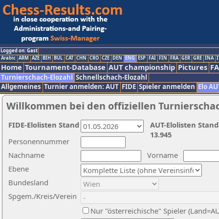
Logged on: Gast
Arabic
ARM
AZE
BIH
BUL
CAT
CHN
CRO
CZE
DEN
ENG
ESP
FAI
FIN
FRA
GER
GRE
INA
I
Home
Tournament-Database
AUT championship
Pictures
F
Turnierschach-Elozahl
Schnellschach-Elozahl
Allgemeines
Turnier anmelden: AUT
FIDE
Spieler anmelden
Elo AU
Willkommen bei den offiziellen Turnierscha
FIDE-Elolisten Stand
AUT-Elolisten Stand
13.945
Personennummer
Nachname
Vorname
Ebene
Bundesland
Spgem./Kreis/Verein
Nur "österreichische" Spieler (Land=A